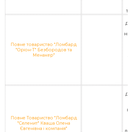
П
"
Та
ДН
НО
Повне товариство "Ломбард
Н
"Оріон-Т" Безбородов та
Менакер"
ЛД
П
"
ДН
РА
Повне Товариство "Ломбард
За
"Селенит" Кваша Олена
(
Євгенівна і компанія"
ЛД 