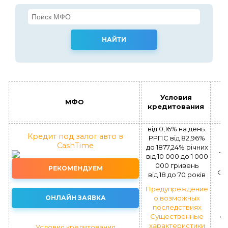
Условия
МФО
кредитования
від 0,16% на день.
Кредит под залог авто в
РРПС від 82,96%
CashTime
до 1877,24% річних
Тр
вiд 10 000 до 1 000
000 гривень
РЕКОМЕНДУЕМ
ФК
вiд 18 до 70 рокiв
Предупреждение
ОНЛАЙН ЗАЯВКА
о возможных
последствиях
Существенные
"Ф
характеристики
Условия кредитования