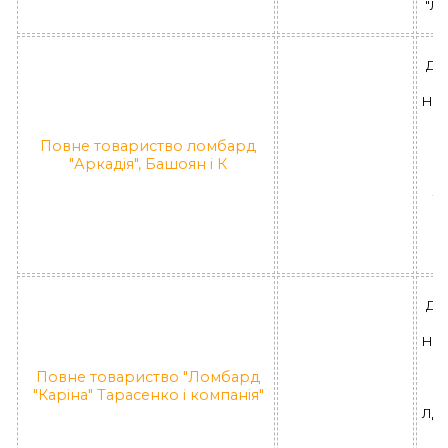
"Л
ДН
НО
Н
Повне товариство ломбард
ву
"Аркадія", Башоян і К
ЛД
П
л
ДН
НО
Повне товариство "Ломбард
Н
"Каріна" Тарасенко і компанія"
Г
ЛД 