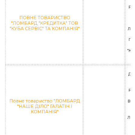
РА
п
ПОВНЕ ТОВАРИСТВО
"ЛОМБАРД "КРЕДИТКА" ТОВ
(
"КУБА СЕРВІС" ТА КОМПАНІЯ"
ЛД 
ПО
"КР
ДН
РА
Повне товариство "ЛОМБАРД
ВІД
"НАШЕ ДІЛО" ГАЛАТІН І
к
КОМПАНІЯ"
ЛД 
П
"