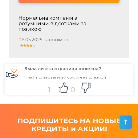
Нормальна компанія з
розумними відсотками за
позикою.
06.05.2025 | анонімно
Была ли эта страница полезна?
1
из
1
пользователей сочли её полезной
1
0
ПОДПИШИТЕСЬ НА НОВЫЕ
КРЕДИТЫ и АКЦИИ!