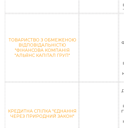
ВІ
"І
О
ТОВАРИСТВО З ОБМЕЖЕНОЮ
ФК 
ВІДПОВІДАЛЬНІСТЮ
"ФІНАНСОВА КОМПАНІЯ
"АЛЬЯНС КАПІТАЛ ГРУП"
ВІ
КО
ДН
Н
РА
КРЕДИТНА СПІЛКА "ЄДНАННЯ
Пар
ЧЕРЕЗ ПРИРОДНИЙ ЗАКОН"
КС