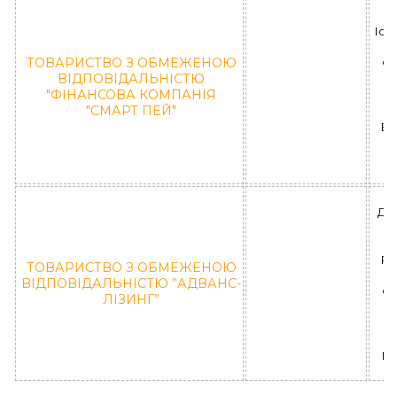
Іоан
к
ТОВАРИСТВО З ОБМЕЖЕНОЮ
ФК
ВІДПОВІДАЛЬНІСТЮ
"ФІНАНСОВА КОМПАНІЯ
"СМАРТ ПЕЙ"
ВІ
К
ДН
РА
ТОВАРИСТВО З ОБМЕЖЕНОЮ
ВIДПОВIДАЛЬНIСТЮ ”АДВАНС-
ФЛ
ЛІЗИНГ”
В
”