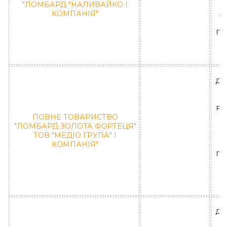
"ЛОМБАРД "НАЛИВАЙКО І
КОМПАНІЯ"
ЛД
ПО
ДН
РА
ПОВНЕ ТОВАРИСТВО
"ЛОМБАРД ЗОЛОТА ФОРТЕЦЯ"
ТОВ "МЕДІО ГРУПА" І
Л
КОМПАНІЯ"
ПО
"
ДН