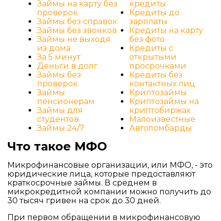
Займы на карту без
кредиты
проверок
Кредиты до
Займы без справок
зарплаты
Займы без звонков
Кредиты на карту
Займы не выходя
без фото
из дома
Кредиты с
За 5 минут
открытыми
Деньги в долг
просрочками
Займы без
Кредиты без
проверок
контактных лиц
Займы
Криптозаймы
пенсионерам
Криптозаймы на
Займы для
криптобиржах
студентов
Малоизвестные
Займы 24/7
Автоломбарды
Что такое МФО
Микрофинансовые организации, или МФО, - это
юридические лица, которые предоставляют
краткосрочные займы. В среднем в
микрокредитной компании можно получить до
30 тысяч гривен на срок до 30 дней.
При первом обращении в микрофинансовую