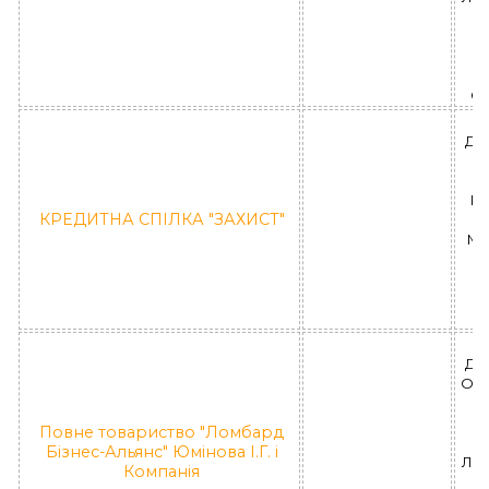
П
"Л
Єв
ДН
РА
КРЕДИТНА СПІЛКА "ЗАХИСТ"
МЕ
КС
К
ДН
ОБЛ
М
Повне товариство "Ломбард
Бізнес-Альянс" Юмінова І.Г. і
ЛД 
Компанія