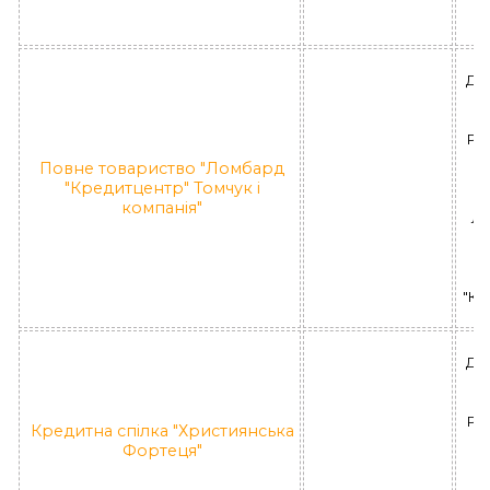
ДН
РА
Повне товариство "Ломбард
Ше
"Кредитцентр" Томчук і
компанія"
ЛД
П
"Кр
ДН
РА
Кредитна спілка "Християнська
Фортеця"
КС