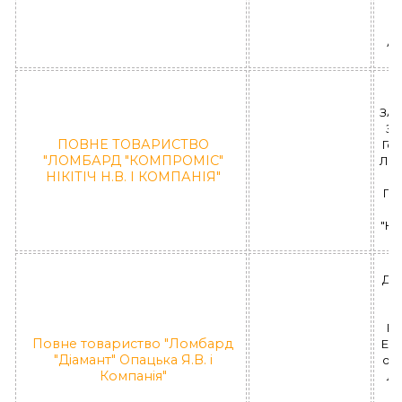
П
Ал
6
ЗА
ЗА
ПОВНЕ ТОВАРИСТВО
Гог
"ЛОМБАРД "КОМПРОМІС"
ЛД 
НІКІТІЧ Н.В. І КОМПАНІЯ"
ПО
"К
ДН
РА
Повне товариство "Ломбард
Еду
"Діамант" Опацька Я.В. і
оф.
Компанія"
ЛД