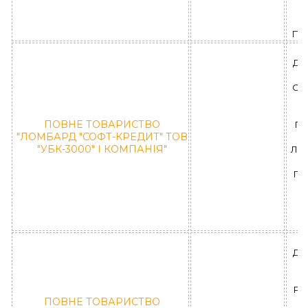
К
ПР
ДН
СИ
П
ПОВНЕ ТОВАРИСТВО
ГО
"ЛОМБАРД "СОФТ-КРЕДИТ" ТОВ
"УБК-3000" І КОМПАНІЯ"
ЛД 
ПО
"
ДН
РА
ПОВНЕ ТОВАРИСТВО