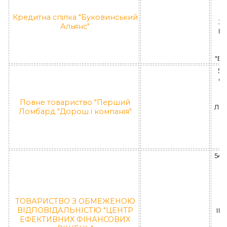
Кредитна спілка "Буковинський
За
Альянс"
КС
"Бу
58
ОБ
М
Повне товариство "Перший
ЛД 
Ломбард "Дорош і компанія"
П
"
"
54
М
Р
ТОВАРИСТВО З ОБМЕЖЕНОЮ
ВІДПОВІДАЛЬНІСТЮ "ЦЕНТР
ІК 
ЕФЕКТИВНИХ ФІНАНСОВИХ