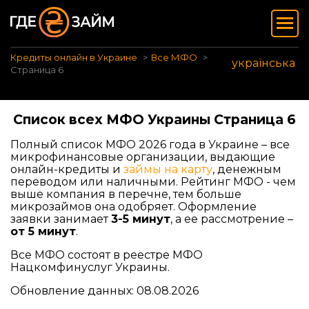
Кредиты онлайн в Украине
Все МФО
українська
Страница 6
Список всех МФО Украины Страница 6
Полный список МФО 2026 года в Украине – все
микрофинансовые организации, выдающие
онлайн-кредиты и
займы на карту
, денежным
переводом или наличными. Рейтинг МФО - чем
выше компания в перечне, тем больше
микрозаймов она одобряет. Оформление
заявки занимает
3-5 минут
, а ее рассмотрение –
от 5 минут
.
Все МФО состоят в реестре МФО
Нацкомфинуслуг Украины.
Обновление данных: 08.08.2026