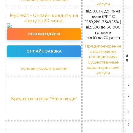
услуги
від 0.01% до 1% на
MyCredit - Онлайн кредиты на
день (РРПС
карту за 20 минут
1259,21%-3549,15% )
П
вiд 500 до 30 000
гривень
ІК 
РЕКОМЕНДУЕМ
вiд 18 до 70 рокiв
Предупреждение
ОНЛАЙН ЗАЯВКА
о возможных
ВІД
последствиях
БЕ
Существенные
характеристики
Условия кредитования
услуги
5
ОБ
Гер
Кредитна спілка "Наші люди"
КС
Кре
58