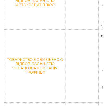
ВІДПОВІДАЛЬНІСТЮ
”АВТОКРЕДИТ ПЛЮС”
ФЛ
ВІ
”А
ДН
П
ТОВАРИСТВО З ОБМЕЖЕНОЮ
ВІДПОВІДАЛЬНІСТЮ
(
"ФІНАНСОВА КОМПАНІЯ
ФК
"ПРОФІНЕФ"
ВІ