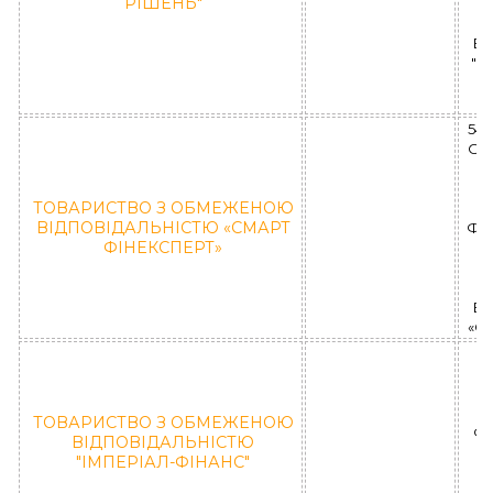
РІШЕНЬ"
ВІ
"Ц
54
ОБ
М
ТОВАРИСТВО З ОБМЕЖЕНОЮ
ВІДПОВІДАЛЬНІСТЮ «СМАРТ
ФК 
ФІНЕКСПЕРТ»
ВІ
«С
Пи
ТОВАРИСТВО З ОБМЕЖЕНОЮ
ФК
ВІДПОВІДАЛЬНІСТЮ
"ІМПЕРІАЛ-ФІНАНС"