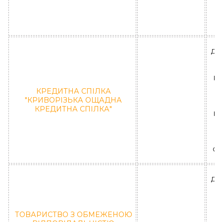
П
"
ДН
РА
КРЕДИТНА СПІЛКА
У
"КРИВОРІЗЬКА ОЩАДНА
КРЕДИТНА СПІЛКА"
КС
К
О
ДН
ТОВАРИСТВО З ОБМЕЖЕНОЮ
П