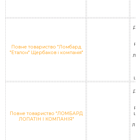
ДН
П
РА
Повне товариство "Ломбард
"Еталон" Щербаков і компанія"
ЛД 
П
"
Ще
ДН
П
РА
Повне товариство "ЛОМБАРД
Ше
ЛОПАТІН І КОМПАНІЯ"
ЛД 
П