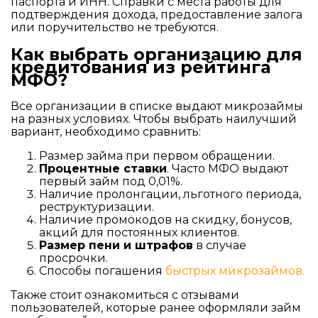
паспорта и ИНН. Справки с места работы для
подтверждения дохода, предоставление залога
или поручительство не требуются.
Как выбрать организацию для
кредитования из рейтинга
МФО?
Все организации в списке выдают микрозаймы
на разных условиях. Чтобы выбрать наилучший
вариант, необходимо сравнить:
Размер займа при первом обращении.
Процентные ставки
. Часто МФО выдают
первый займ под 0,01%.
Наличие пролонгации, льготного периода,
реструктуризации.
Наличие промокодов на скидку, бонусов,
акций для постоянных клиентов.
Размер пени и штрафов
в случае
просрочки.
Способы погашения
быстрых микрозаймов.
Также стоит ознакомиться с отзывами
пользователей, которые ранее оформляли займ