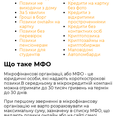
Позики не
Кредити на картку
виходячи з дому
без фото
За 5 хвилин
Кредити з
Гроші в борг
відкритими
Позики онлайн на
простроченнями
картку
Кредити без
Позики без
контактних осіб
перевірок
Криптопозика
Позики
Криптозаймы на
пенсіонерам
криптобиржах
Позики для
Маловідомі
студентів
Автоломбарди
Що таке МФО
Мікрофінансові організації, або МФО - це
юридичні особи, які надають короткострокові
позики.В середньому в мікрокредитній компанії
можна отримати до 30 тисяч гривень на термін
до 30 днів.
При першому зверненні в мікрофінансову
організацію не варто розраховувати на
максимальну суму, зазначену в списку МФО, що
видають позики онлайн або на сайті самої