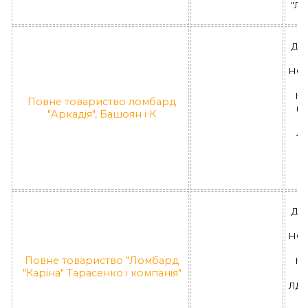
"Л
ДН
НО
Н
Повне товариство ломбард
ву
"Аркадія", Башоян і К
ЛД
П
л
ДН
НО
Повне товариство "Ломбард
Н
"Каріна" Тарасенко і компанія"
Ге
ЛД 2