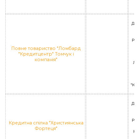
ДН
РА
Повне товариство "Ломбард
Ше
"Кредитцентр" Томчук і
компанія"
ЛД
П
"Кр
ДН
РА
Кредитна спілка "Християнська
Фортеця"
КС