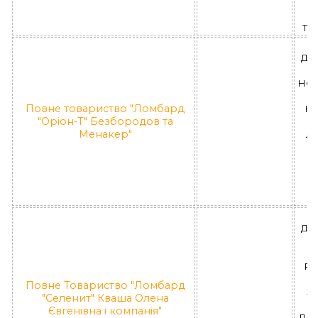
П
"
Тар
ДН
НО
Повне товариство "Ломбард
Н
"Оріон-Т" Безбородов та
Менакер"
ЛД
П
"Л
ДН
РА
Повне Товариство "Ломбард
За
"Селенит" Кваша Олена
(
Євгенівна і компанія"
ЛД 