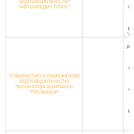
ВІДПОВІДАЛЬНІСТЮ
”АВТОКРЕДИТ ПЛЮС”
ФЛ
ВІ
”А
ДН
П
Я
ТОВАРИСТВО З ОБМЕЖЕНОЮ
ВІДПОВІДАЛЬНІСТЮ
(
"ФІНАНСОВА КОМПАНІЯ
ФК
"ПРОФІНЕФ"
ВІ