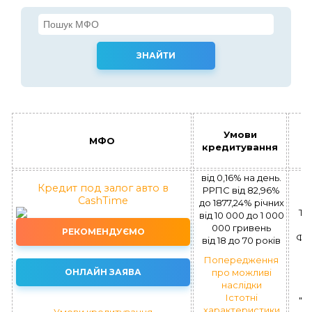
Умови
МФО
кредитування
від 0,16% на день.
Кредит под залог авто в
РРПС від 82,96%
CashTime
(
до 1877,24% річних
Тр
вiд 10 000 до 1 000
000 гривень
РЕКОМЕНДУЄМО
ФК 
вiд 18 до 70 рокiв
Попередження
ОНЛАЙН ЗАЯВА
про можливі
наслідки
Істотні
"Ф
характеристики
Умови кредитування