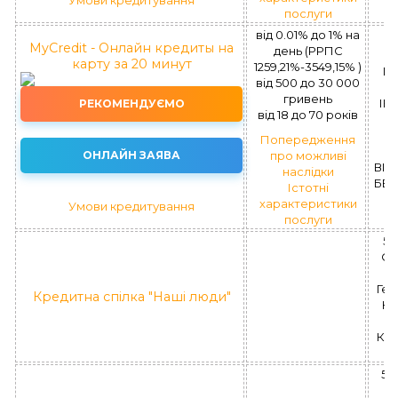
послуги
від 0.01% до 1% на
MyCredit - Онлайн кредиты на
день (РРПС
(
карту за 20 минут
1259,21%-3549,15% )
Пл
вiд 500 до 30 000
гривень
ІК 
РЕКОМЕНДУЄМО
вiд 18 до 70 рокiв
Попередження
ОНЛАЙН ЗАЯВА
про можливі
ВІД
наслідки
БЕЗ
Істотні
характеристики
Умови кредитування
послуги
58
ОБ
Гер
Кредитна спілка "Наші люди"
КС
Кре
58