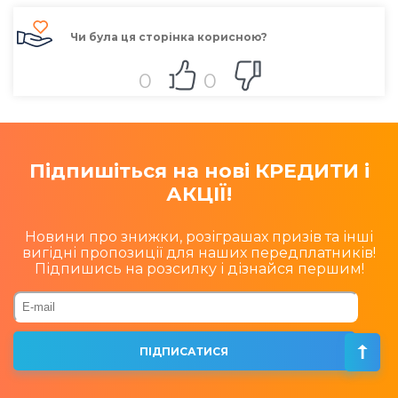
Чи була ця сторінка корисною?
0
0
Підпишіться на нові КРЕДИТИ і
АКЦІЇ!
Новини про знижки, розіграшах призів та інші
вигідні пропозиції для наших передплатників!
Підпишись на розсилку і дізнайся першим!