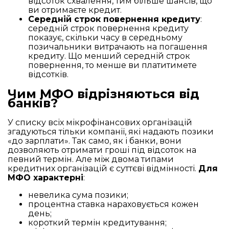
відсоток схвалення, тим більше шансів, що
ви отримаєте кредит.
Середній строк повернення кредиту
:
середній строк повернення кредиту
показує, скільки часу в середньому
позичальники витрачають на погашення
кредиту. Що менший середній строк
повернення, то менше ви платитимете
відсотків.
Чим МФО відрізняються від
банків?
У списку всіх мікрофінансових організацій
згадуються тільки компанії, які надають позики
«до зарплати». Так само, як і банки, вони
дозволяють отримати гроші під відсоток на
певний термін. Але між двома типами
кредитних організацій є суттєві відмінності.
Для
МФО характерні
:
невелика сума позики;
процентна ставка нараховується кожен
день;
короткий термін кредитування;