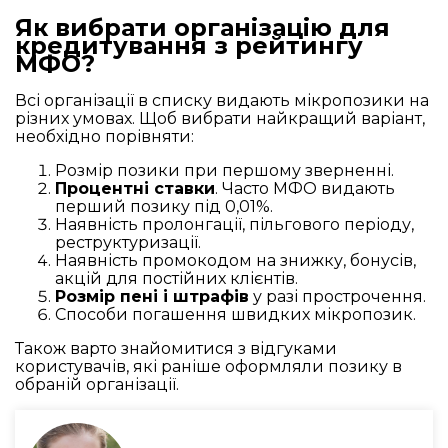
Як вибрати організацію для
кредитування з рейтингу
МФО?
Всі організації в списку видають мікропозики на
різних умовах. Щоб вибрати найкращий варіант,
необхідно порівняти:
Розмір позики при першому зверненні.
Процентні ставки
. Часто МФО видають
перший позику під 0,01%.
Наявність пролонгації, пільгового періоду,
реструктуризації.
Наявність промокодом на знижку, бонусів,
акцій для постійних клієнтів.
Розмір пені і штрафів
у разі прострочення.
Способи погашення швидких мікропозик.
Також варто знайомитися з відгуками
користувачів, які раніше оформляли позику в
обраній організації.