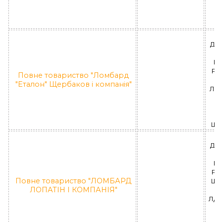
ДН
П
РА
Повне товариство "Ломбард
"Еталон" Щербаков і компанія"
ЛД 
П
"
Щер
ДН
П
РА
Повне товариство "ЛОМБАРД
Шев
ЛОПАТІН І КОМПАНІЯ"
ЛД 1
П