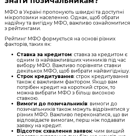
знати позичальникам?
МФО в Україні пропонують швидкі та доступні
мікропозики населенню. Однак, щоб обрати
надійну та вигідну МФО, важливо ознайомитися
з рейтингами.
Рейтинг МФО формується на основі різних
факторів, таких як:
Ставка за кредитом
: ставка за кредитом є
одним із найважливіших чинників під час
вибору МФО. Важливо порівняти ставки
декількох МФО, щоб вибрати найвигіднішу.
Строк кредитування
: строк кредитування
також є важливим фактором. Якщо вам
потрібен кредит на короткий строк, то
можна вибрати МФО з більш високою
ставкою.
Вимоги до позичальників
: вимоги до
позичальників також можуть відрізнятися у
різних МФО. Важливо переконатися, що ви
відповідаєте вимогам, перш ніж подавати
заявку на кредит.
Відсоток схвалення заявок
: чим вищий