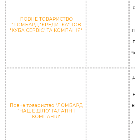
РА
п
ПОВНЕ ТОВАРИСТВО
"ЛОМБАРД "КРЕДИТКА" ТОВ
(
"КУБА СЕРВІС" ТА КОМПАНІЯ"
ЛД 
ПО
"КР
ДН
РА
Повне товариство "ЛОМБАРД
ВІД
"НАШЕ ДІЛО" ГАЛАТІН І
ко
КОМПАНІЯ"
ЛД 1
П
"