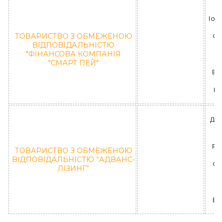
(
Іоан
к
ТОВАРИСТВО З ОБМЕЖЕНОЮ
ФК
ВІДПОВІДАЛЬНІСТЮ
"ФІНАНСОВА КОМПАНІЯ
"СМАРТ ПЕЙ"
ВІ
К
ДН
РА
ТОВАРИСТВО З ОБМЕЖЕНОЮ
ВIДПОВIДАЛЬНIСТЮ ”АДВАНС-
ФЛ
ЛІЗИНГ”
ВI
”