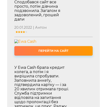
Сподобався сайт все
просто, потім дівчина
подзвонила. Загалом я
задоволений, грошей
дали
20.01.2022 | Антон
ПЕРЕЙТИ НА САЙТ
У Ewa Cash брала кредит
колега, а потім і я
вирішила спробувати.
Заповнила анкету,
підтвердила картку — і за
20 хвилин отримала гроші.
Служба підтримки
відповіла на запитання
щодо пролонгації без
затримок, це плюс. Раджу