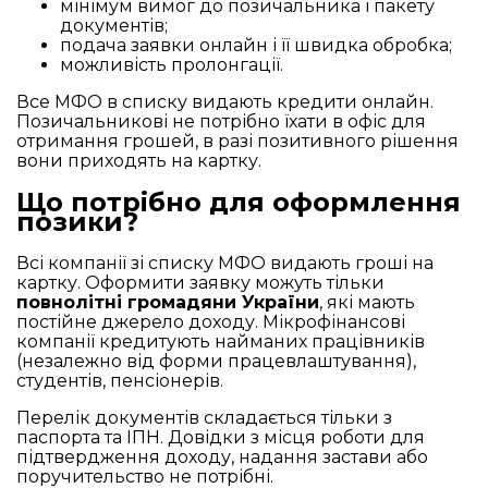
мінімум вимог до позичальника і пакету
документів;
подача заявки онлайн і її швидка обробка;
можливість пролонгації.
Все МФО в списку видають кредити онлайн.
Позичальникові не потрібно їхати в офіс для
отримання грошей, в разі позитивного рішення
вони приходять на картку.
Що потрібно для оформлення
позики?
Всі компанії зі списку МФО видають гроші на
картку. Оформити заявку можуть тільки
повнолітні громадяни України
, які мають
постійне джерело доходу. Мікрофінансові
компанії кредитують найманих працівників
(незалежно від форми працевлаштування),
студентів, пенсіонерів.
Перелік документів складається тільки з
паспорта та ІПН. Довідки з місця роботи для
підтвердження доходу, надання застави або
поручительство не потрібні.