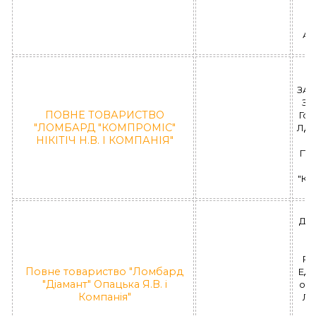
П
"
Аль
6
ЗА
ЗА
ПОВНЕ ТОВАРИСТВО
Гого
"ЛОМБАРД "КОМПРОМІС"
ЛД 
НІКІТІЧ Н.В. І КОМПАНІЯ"
ПО
"КО
Н
ДН
РА
Повне товариство "Ломбард
Еду
"Діамант" Опацька Я.В. і
оф.
Компанія"
ЛД