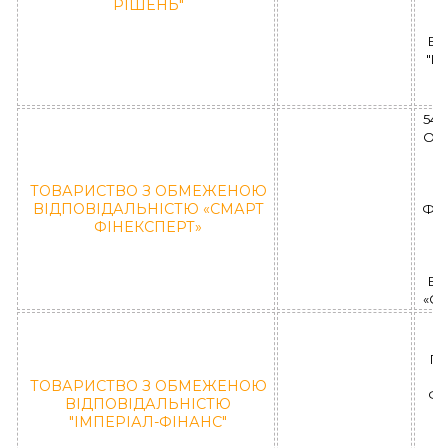
РІШЕНЬ"
ВІ
"Ц
54
ОБ
М
ТОВАРИСТВО З ОБМЕЖЕНОЮ
ВІДПОВІДАЛЬНІСТЮ «СМАРТ
ФК 
ФІНЕКСПЕРТ»
ВІ
«С
(
Пи
ТОВАРИСТВО З ОБМЕЖЕНОЮ
ФК
ВІДПОВІДАЛЬНІСТЮ
"ІМПЕРІАЛ-ФІНАНС"