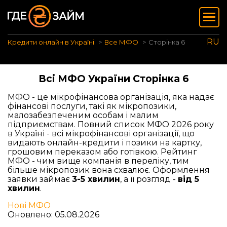
RU
Кредити онлайн в Україні
Все МФО
Сторінка 6
Всі МФО України Сторінка 6
МФО - це мікрофінансова організація, яка надає
фінансові послуги, такі як мікропозики,
малозабезпеченим особам і малим
підприємствам. Повний список МФО 2026 року
в Україні - всі мікрофінансові організації, що
видають онлайн-кредити і позики на картку,
грошовим переказом або готівкою. Рейтинг
МФО - чим вище компанія в переліку, тим
більше мікропозик вона схвалює. Оформлення
заявки займає
3-5 хвилин
, а її розгляд -
від 5
хвилин
.
Нові МФО
Оновлено: 05.08.2026