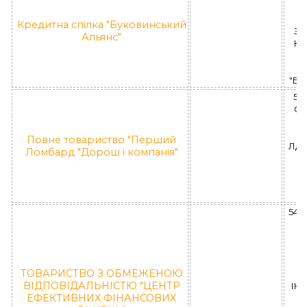
Р
Кредитна спілка "Буковинський
За
Альянс"
КС
"Бу
58
ОБ
М
Повне товариство "Перший
ЛД 1
Ломбард "Дорош і компанія"
П
"
"
540
М
Р
ТОВАРИСТВО З ОБМЕЖЕНОЮ
ВІДПОВІДАЛЬНІСТЮ "ЦЕНТР
ІК 
ЕФЕКТИВНИХ ФІНАНСОВИХ