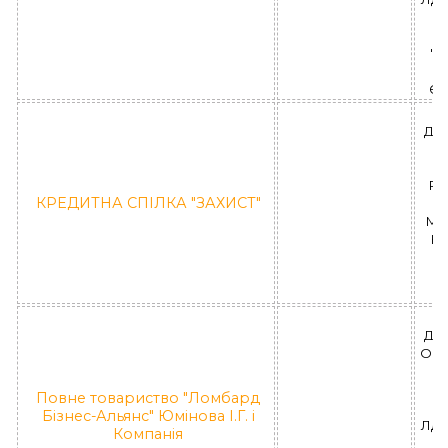
П
"Л
Єв
ДН
РА
КРЕДИТНА СПІЛКА "ЗАХИСТ"
МЕТ
КС
К
ДН
ОБЛ
МІ
Повне товариство "Ломбард
Бізнес-Альянс" Юмінова І.Г. і
ЛД 
Компанія