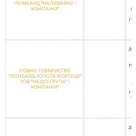
"ЛОМБАРД "НАЛИВАЙКО І
КОМПАНІЯ"
ЛД
ПО
ДН
РА
ПОВНЕ ТОВАРИСТВО
"ЛОМБАРД ЗОЛОТА ФОРТЕЦЯ"
ТОВ "МЕДІО ГРУПА" І
ЛД
КОМПАНІЯ"
ПО
"
ДН