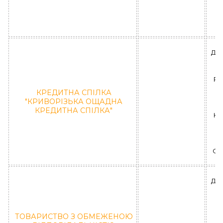
П
"Л
ДН
РА
КРЕДИТНА СПІЛКА
У
"КРИВОРІЗЬКА ОЩАДНА
б
КРЕДИТНА СПІЛКА"
КС
К
ОЩ
ДН
ТОВАРИСТВО З ОБМЕЖЕНОЮ
П