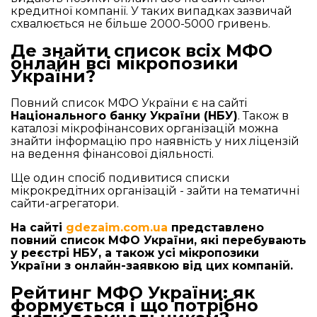
кредитної компанії. У таких випадках зазвичай
схвалюється не більше 2000-5000 гривень.
Де знайти список всіх МФО
онлайн всі мікропозики
України?
Повний список МФО України є на сайті
Національного банку України (НБУ)
. Також в
каталозі мікрофінансових організацій можна
знайти інформацію про наявність у них ліцензій
на ведення фінансової діяльності.
Ще один спосіб подивитися списки
мікрокредітних організацій - зайти на тематичні
сайти-агрегатори.
На сайті
gdezaim.com.ua
представлено
повний список МФО України, які перебувають
у реєстрі НБУ, а також усі мікропозики
України з онлайн-заявкою від цих компаній.
Рейтинг МФО України: як
формується і що потрібно