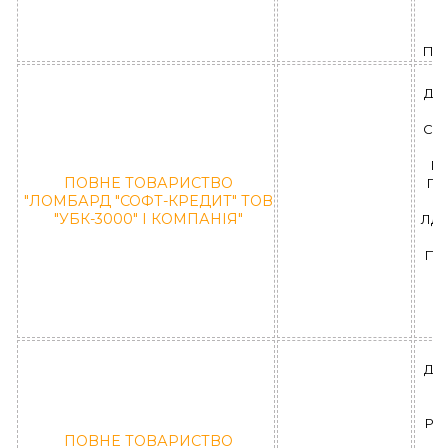
К
"
ПР
ДН
СИ
П
ПОВНЕ ТОВАРИСТВО
ГО
"ЛОМБАРД "СОФТ-КРЕДИТ" ТОВ
"УБК-3000" І КОМПАНІЯ"
ЛД 
ПО
"
ДН
РА
ПОВНЕ ТОВАРИСТВО