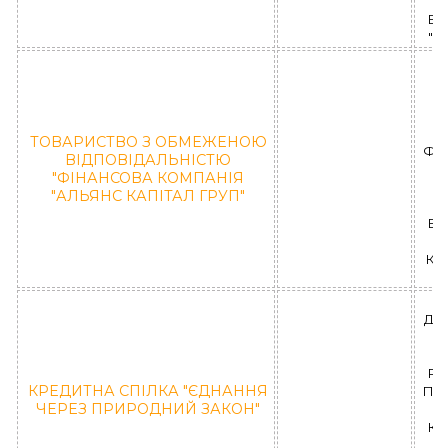
ВІ
"І
(
Ол
ТОВАРИСТВО З ОБМЕЖЕНОЮ
ФК 
ВІДПОВІДАЛЬНІСТЮ
"ФІНАНСОВА КОМПАНІЯ
"АЛЬЯНС КАПІТАЛ ГРУП"
ВІ
КО
ДН
Н
РА
КРЕДИТНА СПІЛКА "ЄДНАННЯ
Пар
ЧЕРЕЗ ПРИРОДНИЙ ЗАКОН"
КС