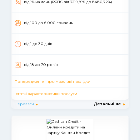
вiд 1% на день (РРПС від 3219,81% до 8480,72%)
вiд 100 до 6 000 гривень
вiд 1 до 30 днiв
вiд 18 до 70 рокiв
Попередження про можливі наслідки
Істотні характеристики послуги
Переваги
Детальніше