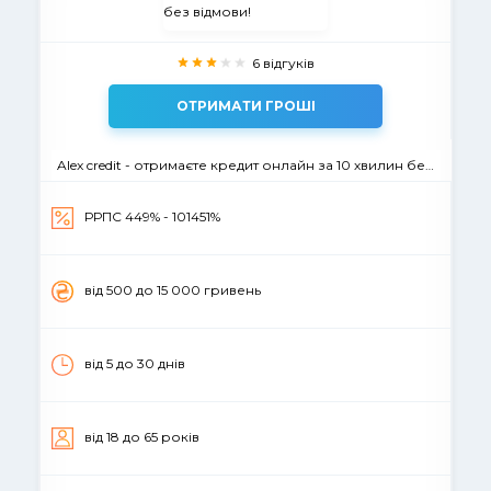
6 відгуків
ОТРИМАТИ ГРОШІ
Alex credit - отримаєте кредит онлайн за 10 хвилин без відмови!
РРПС 449% - 101451%
вiд 500 до 15 000 гривень
від 5 до 30 днiв
вiд 18 до 65 рокiв