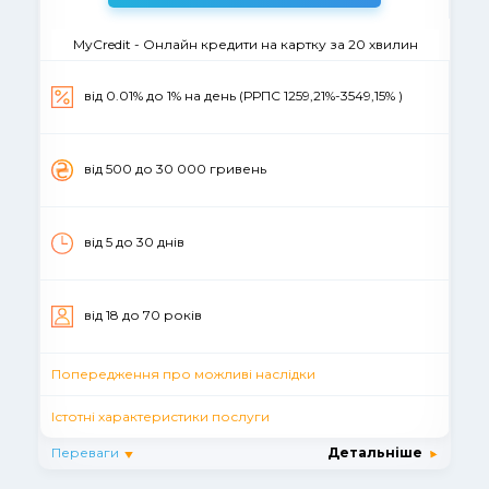
MyCredit - Онлайн кредити на картку за 20 хвилин
від 0.01% до 1% на день (РРПС 1259,21%-3549,15% )
вiд 500 до 30 000 гривень
від 5 до 30 днiв
вiд 18 до 70 рокiв
Попередження про можливі наслідки
Істотні характеристики послуги
Переваги
Детальніше