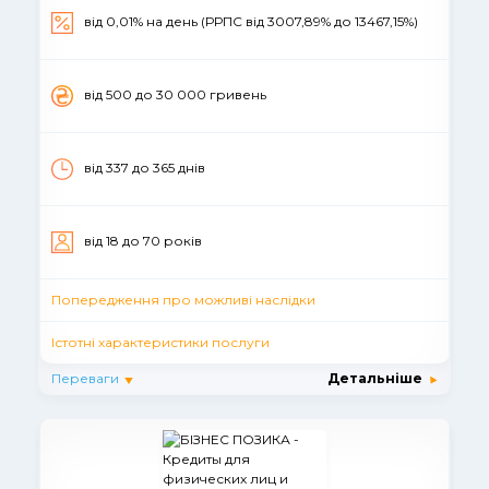
від 0,01% на день (РРПС від 3007,89% до 13467,15%)
вiд 500 до 30 000 гривень
від 337 до 365 днiв
вiд 18 до 70 рокiв
Попередження про можливі наслідки
Істотні характеристики послуги
Переваги
Детальніше