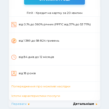
FinX - Кредит на картку за 20 хвилин
від 0,1% до 360% річних (РРПС від 37% до 53 711%)
вiд 1 389 до 58 824 гривень
від 84 днів до 12 місяців
вiд 18 рокiв
Попередження про можливі наслідки
Істотні характеристики послуги
Переваги
Детальніше