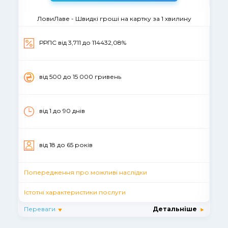
ЛовиЛаве - Швидкі гроші на картку за 1 хвилину
РРПС вiд 3,711 до 114432,08%
вiд 500 до 15 000 гривень
від 1 до 90 днiв
вiд 18 до 65 рокiв
Попередження про можливі наслідки
Істотні характеристики послуги
Переваги
Детальніше