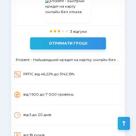
3 відгуки
ОТРИМАТИ ГРОШІ
Procent - Найшвидший кредит на картку онлайн без відмови
РРПС від 46,22% до 3142,15%
вiд 1 500 до 7 000 гривень
вiд 5 до 20 днiв
вiд 18 рокiв