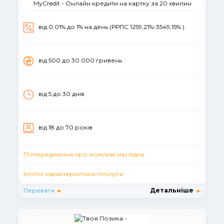
MyCredit - Онлайн кредити на картку за 20 хвилин
від 0.01% до 1% на день (РРПС 1259,21%-3549,15% )
вiд 500 до 30 000 гривень
від 5 до 30 днiв
вiд 18 до 70 рокiв
Попередження про можливі наслідки
Істотні характеристики послуги
Переваги
Детальніше