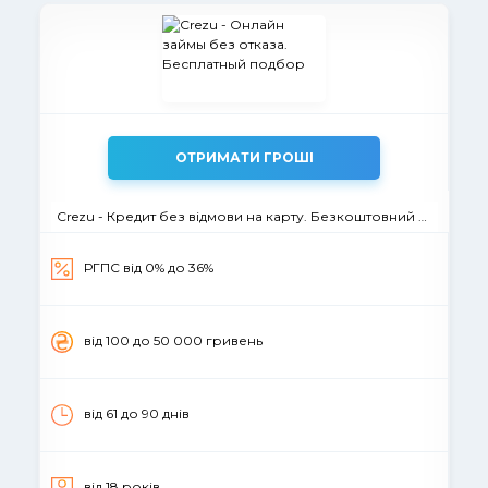
ОТРИМАТИ ГРОШІ
Crezu - Кредит без відмови на карту. Безкоштовний пiдбiр
РГПС вiд 0% до 36%
вiд 100 до 50 000 гривень
від 61 до 90 днів
вiд 18 рокiв