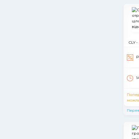
CLY -
Р
1
Попе
можли
Перев