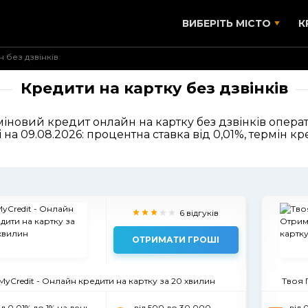
ВИБЕРІТЬ МІСТО
К
 без дзвінків
Кредити на картку без дзвінків
новий кредит онлайн на картку без дзвінків операт
 на 09.08.2026: процентна ставка від 0,01%, термін 
6 відгуків
ОТРИМАТИ ГРОШІ
MyCredit - Онлайн кредити на картку за 20 хвилин
Твоя 
ід 0.01% до 1% на день
вiд 500 до 30 000
від 