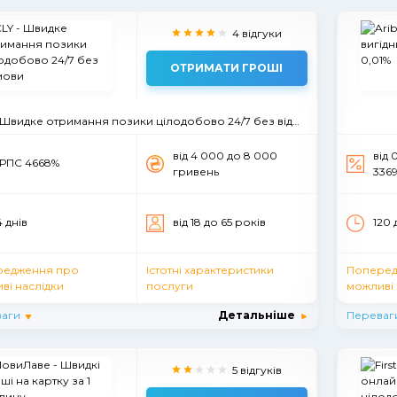
4 відгуки
ОТРИМАТИ ГРОШІ
 Швидке отримання позики цілодобово 24/7 без відмови
вiд 4 000 до 8 000
від 
РПС 4668%
гривень
3369
4 днiв
вiд 18 до 65 рокiв
120 
редження про
Істотні характеристики
Поперед
ві наслідки
послуги
можливі 
аги
Детальніше
Переваг
5 відгуків