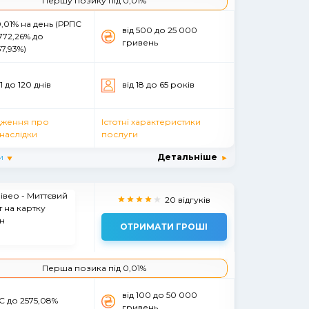
Першу позику під 0,01%
0,01% на день (РРПС
вiд 500 до 25 000
1772,26% до
гривень
7,93%)
91 до 120 днiв
вiд 18 до 65 рокiв
ження про
Істотні характеристики
наслідки
послуги
и
Детальніше
20 відгуків
ОТРИМАТИ ГРОШІ
Перша позика під 0,01%
вiд 100 до 50 000
С до 2575,08%
гривень