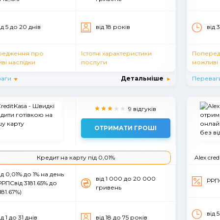
iд 5 до 20 днiв
вiд 18 рокiв
від 
редження про
Істотні характеристики
Поперед
ві наслідки
послуги
можливі 
аги
Детальніше
Переваг
9 відгуків
ОТРИМАТИ ГРОШІ
Кредит на карту під 0,01%
Alex cred
ід 0,01% до 1% на день
вiд 1 000 до 20 000
РРПС
РРПСвід 3181.65% до
гривень
181.67%)
від 
ід 1 до 31 днiв
вiд 18 до 75 рокiв