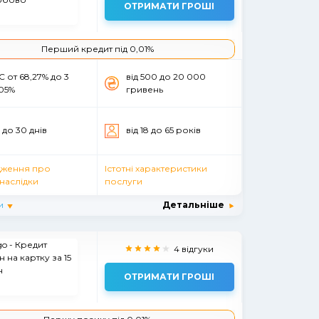
ОТРИМАТИ ГРОШІ
Перший кредит під 0,01%
 от 68,27% до 3
вiд 500 до 20 000
,05%
гривень
3 до 30 днів
вiд 18 до 65 рокiв
ження про
Істотні характеристики
наслідки
послуги
и
Детальніше
4 відгуки
ОТРИМАТИ ГРОШІ