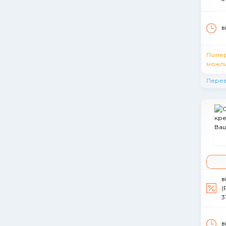
в
Попе
можли
Перев
в
(
3
в