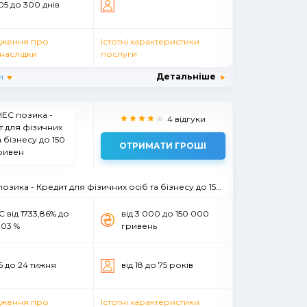
105 до 300 днів
ження про
Істотні характеристики
наслідки
послуги
и
Детальніше
4 відгуки
ОТРИМАТИ ГРОШІ
зика - Кредит для фізичних осіб та бізнесу до 150 000 гривен
 вiд 1733,86% до
вiд 3 000 до 150 000
,03 %
гривень
16 до 24 тижня
вiд 18 до 75 рокiв
ження про
Істотні характеристики