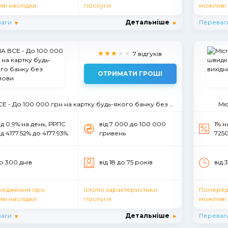
ві наслідки
послуги
можливі 
аги
Детальніше
Переваг
7 відгуків
ОТРИМАТИ ГРОШІ
Е - До 100 000 грн на картку будь-якого банку без відмови
Mi
ід 0,9% на день, РРПС
вiд 7 000 до 100 000
1% н
iд 4177.52% до 4177.93%
гривень
7250
о 300 днів
вiд 18 до 75 рокiв
від 
редження про
Істотні характеристики
Поперед
ві наслідки
послуги
можливі 
аги
Детальніше
Переваг