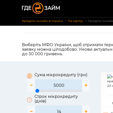
Кредити онлайн в Україні
На картку
Кредити онлайн
Виберіть МФО України, щоб отримати термі
заявку можна цілодобово. Умови актуальні
до 30 000 гривень.
Сума мікрокредиту (грн)
Строк мікрокредиту
(днiв)
в