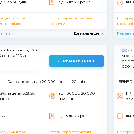
ід 15 до 30 днів
вiд 18 до 70 рокiв
від 
редження про
Істотні характеристики
Поперед
ві наслідки
послуги
можливі 
аги
Детальніше
Переваг
ОТРИМАТИ ГРОШІ
Ranok - кредит до 20 000 грн. на 120 днів
БІЗНЕС по
,9% на день (328,5%
вiд 1 000 до 20 000
РРПС
ічних)
гривень
9713
20 днів
вiд 18 до 70 рокiв
від 
редження про
Істотні характеристики
Поперед