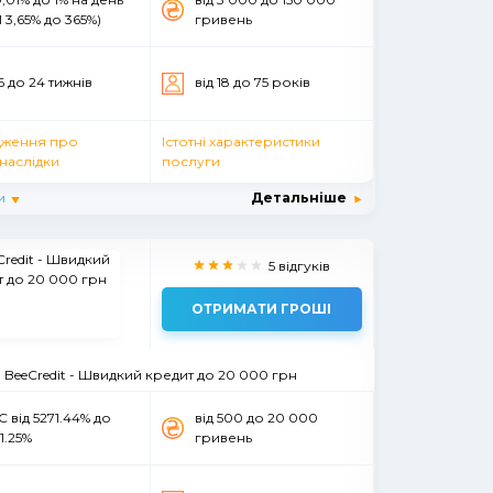
 3,65% до 365%)
гривень
16 до 24 тижнів
вiд 18 до 75 рокiв
ження про
Істотні характеристики
наслідки
послуги
и
Детальніше
5 відгуків
ОТРИМАТИ ГРОШІ
BeeCredit - Швидкий кредит до 20 000 грн
 від 5271.44% до
вiд 500 до 20 000
1.25%
гривень