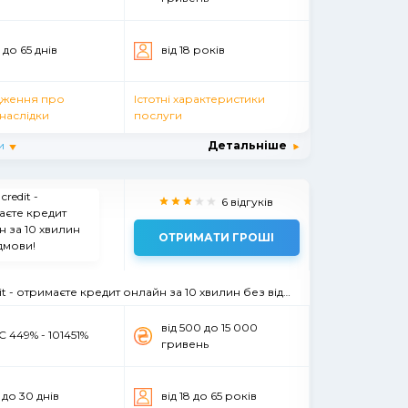
3 до 65 днів
вiд 18 рокiв
ження про
Істотні характеристики
наслідки
послуги
и
Детальніше
6 відгуків
ОТРИМАТИ ГРОШІ
it - отримаєте кредит онлайн за 10 хвилин без відмови!
вiд 500 до 15 000
 449% - 101451%
гривень
5 до 30 днiв
вiд 18 до 65 рокiв