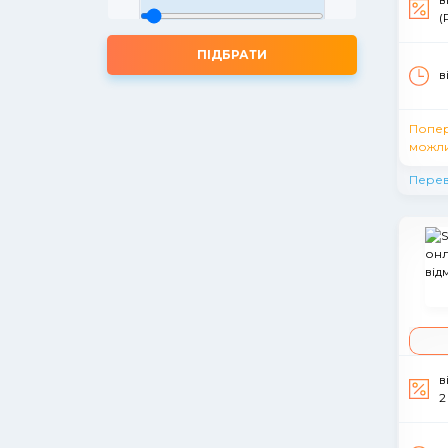
(
ПІДБРАТИ
в
Попе
можли
Перев
в
2