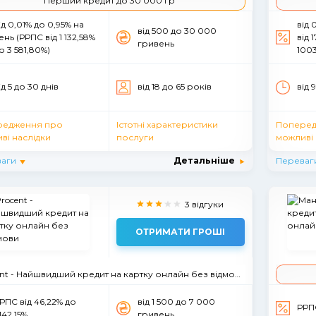
Перший кредит до 30 000 гр
ід 0,01% до 0,95% на
від 
вiд 500 до 30 000
ень (РРПС від 1 132,58%
від 
гривень
о 3 581,80%)
1003
ід 5 до 30 днiв
вiд 18 до 65 рокiв
від 
редження про
Істотні характеристики
Поперед
ві наслідки
послуги
можливі 
аги
Детальніше
Переваг
3 відгуки
ОТРИМАТИ ГРОШІ
nt - Найшвидший кредит на картку онлайн без відмови
РПС від 46,22% до
вiд 1 500 до 7 000
РРП
142,15%
гривень