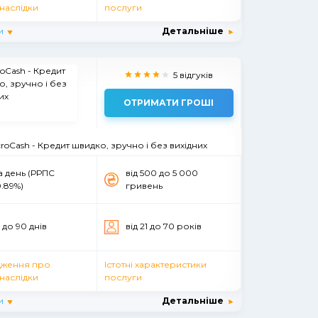
наслідки
послуги
и
Детальніше
5 відгуків
ОТРИМАТИ ГРОШІ
croCash - Кредит швидко, зручно і без вихідних
а день (РРПС
вiд 500 до 5 000
.89%)
гривень
3 до 90 днiв
вiд 21 до 70 рокiв
ження про
Істотні характеристики
наслідки
послуги
и
Детальніше