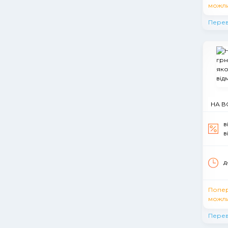
можли
Перев
НА ВС
в
в
д
Попе
можли
Перев