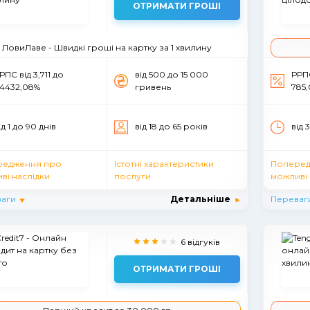
ОТРИМАТИ ГРОШІ
ЛовиЛаве - Швидкі гроші на картку за 1 хвилину
РПС вiд 3,711 до
вiд 500 до 15 000
РРПС
14432,08%
гривень
785
ід 1 до 90 днiв
вiд 18 до 65 рокiв
від 
редження про
Істотні характеристики
Поперед
ві наслідки
послуги
можливі 
аги
Детальніше
Переваг
6 відгуків
ОТРИМАТИ ГРОШІ