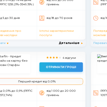
РРПС 1259,21%-3549,15% )
гривень
(РРП
ід 5 до 30 днiв
вiд 18 до 70 рокiв
від 
редження про
Істотні характеристики
Поперед
ві наслідки
послуги
можливі 
аги
Детальніше
Переваг
4 відгуки
ОТРИМАТИ ГРОШІ
Перший кредит від 0,01%
iд 0,01% до 0,9% (РРПС
вiд 1 000 до 20 000
РРПС
 572,74%)
гривень
1097