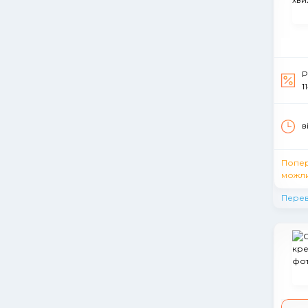
Р
1
в
Попе
можли
Перев