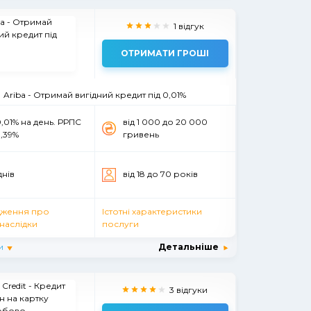
1 відгук
ОТРИМАТИ ГРОШІ
Ariba - Отримай вигідний кредит під 0,01%
0,01% на день. РРПС
вiд 1 000 до 20 000
,39%
гривень
днів
вiд 18 до 70 рокiв
ження про
Істотні характеристики
наслідки
послуги
и
Детальніше
3 відгуки