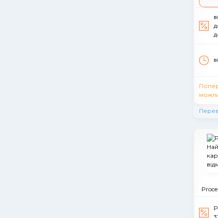
в
д
д
в
Попе
можли
Перев
Proce
Р
3