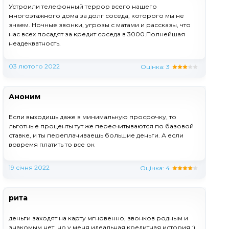
Устроили телефонный террор всего нашего
многоэтажного дома за долг соседа, которого мы не
знаем. Ночные звонки, угрозы с матами и рассказы, что
нас всех посадят за кредит соседа в 3000.Полнейшая
неадекватность.
03 лютого 2022
Оцінка:
3
Аноним
Если выходишь даже в минимальную просрочку, то
льготные проценты тут же пересчитываются по базовой
ставке, и ты переплачиваешь большие деньги. А если
вовремя платить то все ок
19 січня 2022
Оцінка:
4
рита
деньги заходят на карту мгновенно, звонков родным и
знакомым нет, но у меня идеальная кредитная история ;)