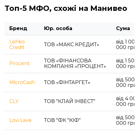
Топ-5 МФО, схожі на Манивео
Бренд
Юр. особа
Сума
Lehko
вiд 1 000
ТОВ «МАКС КРЕДИТ»
Credit
000 гри
ТОВ «ФІНАНСОВА
вiд 1 500
Procent
КОМПАНІЯ «ПРОЦЕНТ»
000 гри
вiд 500 
MicroCash
ТОВ «ФІНТАРГЕТ»
000 гри
вiд 4 00
CLY
ТОВ "КЛАЙ ІНВЕСТ"
000 гри
вiд 500 д
Lovi Lave
ТОВ "ФК "КІФ"
000 гри