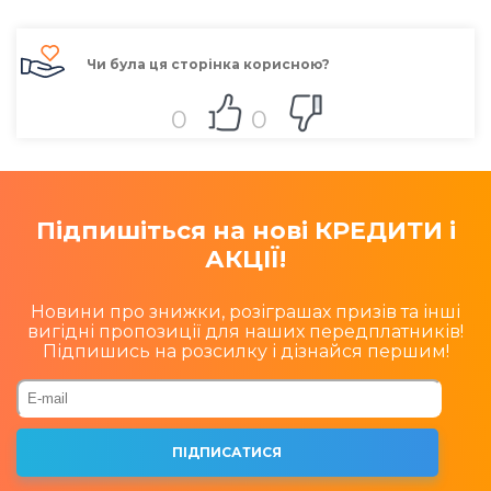
Чи була ця сторінка корисною?
0
0
Підпишіться на нові КРЕДИТИ і
АКЦІЇ!
Новини про знижки, розіграшах призів та інші
вигідні пропозиції для наших передплатників!
Підпишись на розсилку і дізнайся першим!