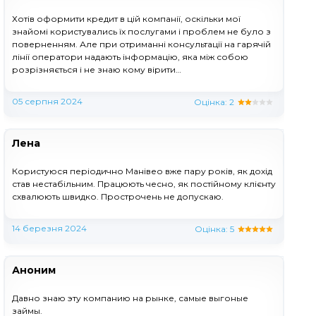
Хотів оформити кредит в цій компанії, оскільки мої
знайомі користувались їх послугами і проблем не було з
поверненням. Але при отриманні консультації на гарячій
лінії оператори надають інформацію, яка між собою
розрізняється і не знаю кому вірити…
05 серпня 2024
Оцінка:
2
Лена
Користуюся періодично Манівео вже пару років, як дохід
став нестабільним. Працюють чесно, як постійному клієнту
схвалюють швидко. Прострочень не допускаю.
14 березня 2024
Оцінка:
5
Аноним
Давно знаю эту компанию на рынке, самые выгоные
займы.