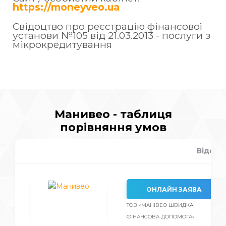
https://moneyveo.ua
Свідоцтво про реєстрацію фінансової
установи №105 вiд 21.03.2013 - послуги з
мікрокредитування
Манивео - таблиця
порівняння умов
Відсот
ОНЛАЙН ЗАЯВА
ТОВ «МАНІВЕО ШВИДКА
ФІНАНСОВА ДОПОМОГА»