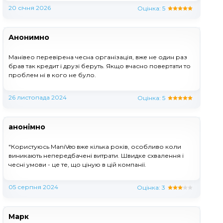
20 січня 2026
Оцінка:
5
Анонимно
Манівео перевірена чесна організація, вже не один раз
брав так кредит і друзі беруть. Якщо вчасно повертати то
проблем ні в кого не було.
26 листопада 2024
Оцінка:
5
анонімно
"Користуюсь ManiVeo вже кілька років, особливо коли
виникають непередбачені витрати. Швидке схвалення і
чесні умови - це те, що ціную в цій компанії.
05 серпня 2024
Оцінка:
3
Марк