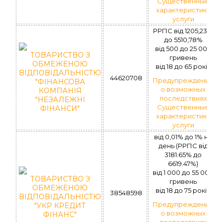
Существенные
характеристики
услуги
РРПС від 1205,23%
до 5510,78%
вiд 500 до 25 000
ТОВАРИСТВО З
гривень
ОБМЕЖЕНОЮ
вiд 18 до 65 рокiв
ВІДПОВІДАЛЬНІСТЮ
44620708
Предупреждение
"ФІНАНСОВА
о возможных
КОМПАНІЯ
последствиях
"НЕЗАЛЕЖНІ
Существенные
ФІНАНСИ"
характеристики
услуги
від 0,01% до 1% на
день (РРПС вiд
3181.65% до
6619.47%)
вiд 1 000 до 55 000
ТОВАРИСТВО З
гривень
ОБМЕЖЕНОЮ
вiд 18 до 75 рокiв
38548598
ВІДПОВІДАЛЬНІСТЮ
Предупреждение
"УКР КРЕДИТ
о возможных
ФІНАНС"
последствиях