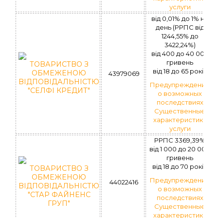
услуги
від 0,01% до 1% на
день (РРПС від
1244,55% до
3422,24%)
вiд 400 до 40 000
гривень
ТОВАРИСТВО З
вiд 18 до 65 рокiв
ОБМЕЖЕНОЮ
43979069
ВІДПОВІДАЛЬНІСТЮ
Предупреждение
"СЕЛФІ КРЕДИТ"
о возможных
последствиях
Существенные
характеристики
услуги
РРПС 3369,39%
вiд 1 000 до 20 000
гривень
вiд 18 до 70 рокiв
ТОВАРИСТВО З
ОБМЕЖЕНОЮ
Предупреждение
44022416
ВІДПОВІДАЛЬНІСТЮ
о возможных
"СТАР ФАЙНЕНС
последствиях
ГРУП"
Существенные
характеристики