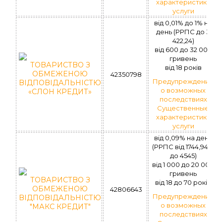
характеристики
услуги
від 0,01% до 1% на
день (РРПС до 3
422,24)
вiд 600 до 32 000
гривень
ТОВАРИСТВО З
вiд 18 рокiв
ОБМЕЖЕНОЮ
42350798
Предупреждение
ВІДПОВІДАЛЬНІСТЮ
о возможных
«СЛОН КРЕДИТ»
последствиях
Существенные
характеристики
услуги
від 0,09% на день
(РРПС від 1744,94%
до 4545)
вiд 1 000 до 20 000
гривень
ТОВАРИСТВО З
вiд 18 до 70 рокiв
ОБМЕЖЕНОЮ
42806643
Предупреждение
ВІДПОВІДАЛЬНІСТЮ
о возможных
"МАКС КРЕДИТ"
последствиях