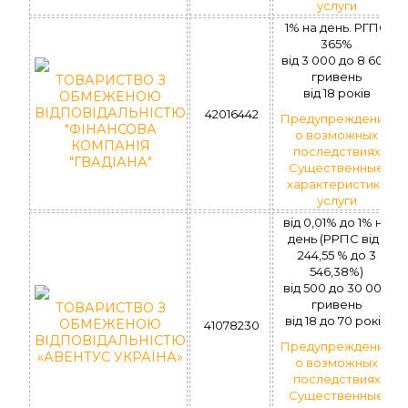
услуги
1% на день. РГПС
365%
вiд 3 000 до 8 600
гривень
ТОВАРИСТВО З
вiд 18 рокiв
ОБМЕЖЕНОЮ
ВІДПОВІДАЛЬНІСТЮ
42016442
Предупреждение
"ФІНАНСОВА
о возможных
КОМПАНІЯ
последствиях
"ГВАДІАНА"
Существенные
характеристики
услуги
вiд 0,01% до 1% на
день (РРПС від 1
244,55 % до 3
546,38%)
вiд 500 до 30 000
гривень
ТОВАРИСТВО З
вiд 18 до 70 рокiв
ОБМЕЖЕНОЮ
41078230
ВІДПОВІДАЛЬНІСТЮ
Предупреждение
«АВЕНТУС УКРАЇНА»
о возможных
последствиях
Существенные