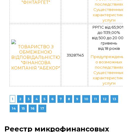
"ФІНТАРГЕТ"
последствиях
Существенные
характеристики
услуги
РРПС вiд 65,90%
до 1139,00%
вiд 500 до 20 000
гривень
ТОВАРИСТВО З
вiд 18 рокiв
ОБМЕЖЕНОЮ
39287145
Предупреждение
ВІДПОВІДАЛЬНІСТЮ
о возможных
"ФІНАНСОВА
последствиях
КОМПАНІЯ "АБЕКОР"
Существенные
характеристики
услуги
1
2
3
4
5
6
7
8
9
10
11
12
13
14
15
16
17
Реестр микрофинансовых