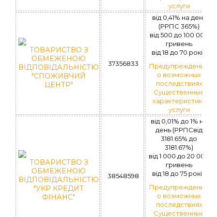
услуги
вiд 0,41% на день
(РРПС 365%)
вiд 500 до 100 000
гривень
ТОВАРИСТВО З
вiд 18 до 70 рокiв
ОБМЕЖЕНОЮ
37356833
Предупреждение
ВІДПОВІДАЛЬНІСТЮ
о возможных
"СПОЖИВЧИЙ
последствиях
ЦЕНТР"
Существенные
характеристики
услуги
від 0,01% до 1% на
день (РРПСвід
3181.65% до
3181.67%)
вiд 1 000 до 20 000
ТОВАРИСТВО З
гривень
ОБМЕЖЕНОЮ
вiд 18 до 75 рокiв
38548598
ВІДПОВІДАЛЬНІСТЮ
Предупреждение
"УКР КРЕДИТ
о возможных
ФІНАНС"
последствиях
Существенные