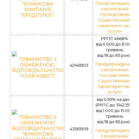
Предупреждение
"ФІНАНСОВА
о возможных
КОМПАНІЯ
последствиях
"КРЕДІПЛЮС"
Существенные
характеристики
услуги
РРПС 4668%
вiд 4 000 до 8 000
гривень
вiд 18 до 65 рокiв
ТОВАРИСТВО З
Предупреждение
ОБМЕЖЕНОЮ
42146903
о возможных
ВІДПОВІДАЛЬНІСТЮ
последствиях
"КЛАЙ ІНВЕСТ"
Существенные
характеристики
услуги
від 0,95% на день
(РРПС до 3142,15%)
вiд 1 000 до 15 000
гривень
ТОВАРИСТВО З
вiд 18 до 65 рокiв
ОБМЕЖЕНОЮ
ВІДПОВІДАЛЬНІСТЮ
43561909
Предупреждение
"ФІНАНСОВА
о возможных