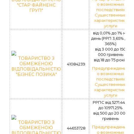
о возможных
"СТАР ФАЙНЕНС
последствиях
ГРУП"
Существенные
характеристики
услуги
від 0,01% до 1% на
день (РРП 3,65% до
365%)
вiд 3 000 до 150
000 гривень
ТОВАРИСТВО З
вiд 18 до 75 рокiв
ОБМЕЖЕНОЮ
41084239
Предупреждение
ВІДПОВІДАЛЬНІСТЮ
о возможных
"БІЗНЕС ПОЗИКА"
последствиях
Существенные
характеристики
услуги
РРПС від 5271.44%
до 10971.25%
вiд 500 до 20 000
гривень
ТОВАРИСТВО З
Предупреждение
ОБМЕЖЕНОЮ
44653728
о возможных
ВІДПОВІДАЛЬНІСТЮ