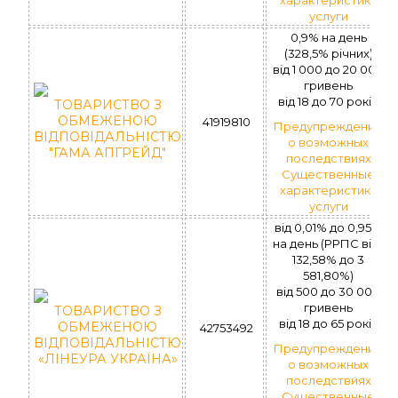
услуги
0,9% на день
(328,5% річних)
вiд 1 000 до 20 000
гривень
вiд 18 до 70 рокiв
ТОВАРИСТВО З
ОБМЕЖЕНОЮ
41919810
Предупреждение
ВІДПОВІДАЛЬНІСТЮ
о возможных
"ГАМА АПГРЕЙД"
последствиях
Существенные
характеристики
услуги
від 0,01% до 0,95%
на день (РРПС від 1
132,58% до 3
581,80%)
вiд 500 до 30 000
гривень
ТОВАРИСТВО З
вiд 18 до 65 рокiв
ОБМЕЖЕНОЮ
42753492
ВІДПОВІДАЛЬНІСТЮ
Предупреждение
«ЛІНЕУРА УКРАЇНА»
о возможных
последствиях
Существенные