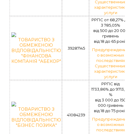
Существенные
характеристики
услуги
РРПС от 68,27% до
3 785,05%
вiд 500 до 20 000
гривень
ТОВАРИСТВО З
вiд 18 до 65 рокiв
ОБМЕЖЕНОЮ
39287145
Предупреждение
ВІДПОВІДАЛЬНІСТЮ
о возможных
"ФІНАНСОВА
последствиях
КОМПАНІЯ "АБЕКОР"
Существенные
характеристики
услуги
РРПС вiд
1733,86% до 9713,03
%
вiд 3 000 до 150
000 гривень
ТОВАРИСТВО З
вiд 18 до 75 рокiв
ОБМЕЖЕНОЮ
41084239
Предупреждение
ВІДПОВІДАЛЬНІСТЮ
о возможных
"БІЗНЕС ПОЗИКА"
последствиях