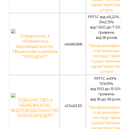
характеристики
услуги
РРПС від 46,22% до
3142,15%
вiд 1 500 до 7 000
гривень
Товариство з
вiд 18 рокiв
обмеженою
41466388
Предупреждение
відповідальністю
о возможных
"Фінансова компанія
последствиях
"ПРОЦЕНТ"
Существенные
характеристики
услуги
РРПС 449% -
101451%
вiд 500 до 15 000
гривень
вiд 18 до 65 рокiв
ТОВАРИСТВО З
ОБМЕЖЕНОЮ
41346335
Предупреждение
ВІДПОВІДАЛЬНІСТЮ
о возможных
"АЛЕКСКРЕДИТ"
последствиях
Существенные
характеристики