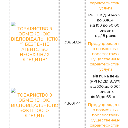
характеристики
услуги
РРПС від 3194,73%
до 5916,41
вiд 100 до 30 000
ТОВАРИСТВО З
гривень
ОБМЕЖЕНОЮ
вiд 18 рокiв
ВІДПОВІДАЛЬНІСТЮ
39861924
Предупреждение
"1 БЕЗПЕЧНЕ
о возможных
АГЕНТСТВО
последствиях
НЕОБХІДНИХ
Существенные
КРЕДИТІВ"
характеристики
услуги
від 1% на день
(РРПС 21918.79%)
вiд 500 до 6 000
гривень
ТОВАРИСТВО З
вiд 18 до 65 рокiв
ОБМЕЖЕНОЮ
43601144
Предупреждение
ВІДПОВІДАЛЬНІСТЮ
о возможных
«ФК ПРОСТО
последствиях
КРЕДИТ»
Существенные
характеристики