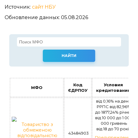
Источник:
сайт НБУ
Обновление данных: 05.08.2026
Код
Условия
МФО
ЄДРПОУ
кредитования
від 0,16% на день.
РРПС від 82,96%
до 1877,24% річних
вiд 10 000 до 1 000
000 гривень
Товариство з
вiд 18 до 70 рокiв
обмеженою
43484903
відповідальністю
Предупреждение