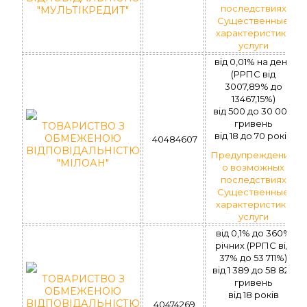
последствиях
"МУЛЬТІКРЕДИТ"
Существенные
характеристики
услуги
від 0,01% на день
(РРПС від
3007,89% до
13467,15%)
вiд 500 до 30 000
гривень
ТОВАРИСТВО З
вiд 18 до 70 рокiв
ОБМЕЖЕНОЮ
40484607
ВІДПОВІДАЛЬНІСТЮ
Предупреждение
"МІЛОАН"
о возможных
последствиях
Существенные
характеристики
услуги
від 0,1% до 360%
річних (РРПС від
37% до 53 711%)
вiд 1 389 до 58 824
ТОВАРИСТВО З
гривень
ОБМЕЖЕНОЮ
вiд 18 рокiв
ВІДПОВІДАЛЬНІСТЮ
40474269