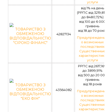
услуги
вiд 1% на день
(РРПС від 3219,81%
до 8480,72%)
вiд 100 до 6 000
гривень
ТОВАРИСТВО З
вiд 18 до 70 рокiв
ОБМЕЖЕНОЮ
42827134
Предупреждение
ВІДПОВІДАЛЬНІСТЮ
о возможных
"СІРОКО ФІНАНС"
последствиях
Существенные
характеристики
услуги
РРПС вiд 2617,16%
до 3899,91%
вiд 500 до 20 000
гривень
вiд 18 рокiв
ТОВАРИСТВО З
ОБМЕЖЕНОЮ
43564082
Предупреждение
ВІДПОВІДАЛЬНІСТЮ
о возможных
"ЕКО ФІН"
последствиях
Существенные
характеристики