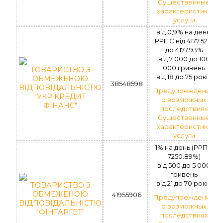
Существенные
характеристики
услуги
від 0,9% на день,
РРПС вiд 4177.52%
до 4177.93%
вiд 7 000 до 100
000 гривень
ТОВАРИСТВО З
вiд 18 до 75 рокiв
ОБМЕЖЕНОЮ
38548598
ВІДПОВІДАЛЬНІСТЮ
Предупреждение
"УКР КРЕДИТ
о возможных
ФІНАНС"
последствиях
Существенные
характеристики
услуги
1% на день (РРПС
7250.89%)
вiд 500 до 5 000
гривень
вiд 21 до 70 рокiв
ТОВАРИСТВО З
ОБМЕЖЕНОЮ
41955906
Предупреждение
ВІДПОВІДАЛЬНІСТЮ
о возможных
"ФІНТАРГЕТ"
последствиях