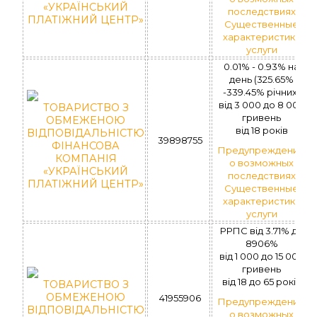
«УКРАЇНСЬКИЙ
последствиях
ПЛАТІЖНИЙ ЦЕНТР»
Существенные
характеристики
услуги
0.01% - 0.93% на
день (325.65%
-339.45% річних)
вiд 3 000 до 8 000
ТОВАРИСТВО З
гривень
ОБМЕЖЕНОЮ
вiд 18 рокiв
ВІДПОВІДАЛЬНІСТЮ
39898755
ФІНАНСОВА
Предупреждение
КОМПАНІЯ
о возможных
«УКРАЇНСЬКИЙ
последствиях
ПЛАТІЖНИЙ ЦЕНТР»
Существенные
характеристики
услуги
РРПС від 3.71% до
8906%
вiд 1 000 до 15 000
гривень
вiд 18 до 65 рокiв
ТОВАРИСТВО З
ОБМЕЖЕНОЮ
41955906
Предупреждение
ВІДПОВІДАЛЬНІСТЮ
о возможных