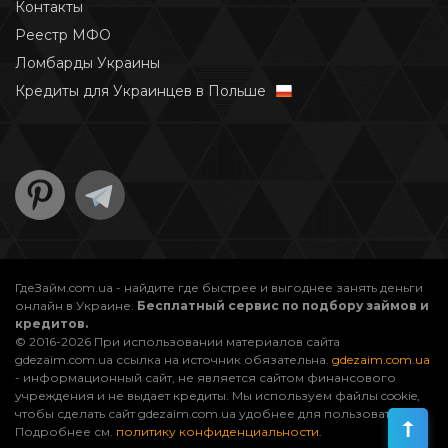
Контакты
Реестр МФО
Ломбарды Украины
Кредиты для Украинцев в Польше
ГдеЗайм.com.ua - найдите где быстрее и выгоднее занять деньги
онлайн в Украине.
Бесплатный сервис по подбору займов и
кредитов.
© 2016-2026 При использовании материалов сайта
gdezaim.com.ua ссылка на источник обязательна.
gdezaim.com.ua
- информационный сайт, не является сайтом финансового
учреждения и не выдает кредиты. Мы используем файлы cookie,
чтобы сделать сайт gdezaim.com.ua удобнее для пользователей.
Подробнее см.
политику конфиденциальности
.