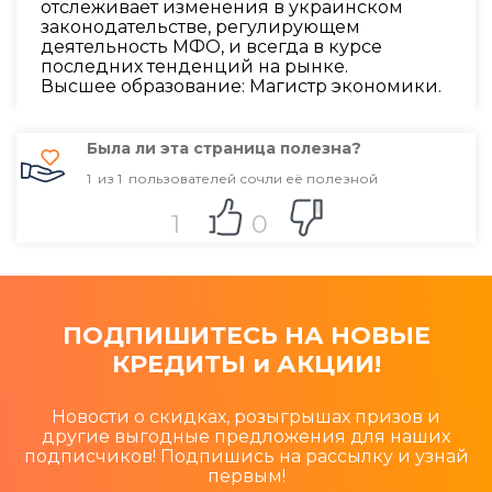
отслеживает изменения в украинском
законодательстве, регулирующем
деятельность МФО, и всегда в курсе
последних тенденций на рынке.
Высшее образование: Магистр экономики.
Была ли эта страница полезна?
1
из
1
пользователей сочли её полезной
1
0
ПОДПИШИТЕСЬ НА НОВЫЕ
КРЕДИТЫ и АКЦИИ!
Новости о скидках, розыгрышах призов и
другие выгодные предложения для наших
подписчиков! Подпишись на рассылку и узнай
первым!