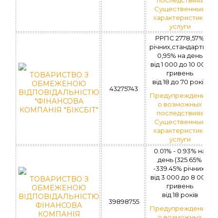
Существенные
характеристики
услуги
РРПС 2778,57%
річних,стандартна
0,95% на день
вiд 1 000 до 10 000
гривень
ТОВАРИСТВО З
вiд 18 до 70 рокiв
ОБМЕЖЕНОЮ
43275743
ВІДПОВІДАЛЬНІСТЮ
Предупреждение
"ФІНАНСОВА
о возможных
КОМПАНІЯ "БІКСБІТ"
последствиях
Существенные
характеристики
услуги
0.01% - 0.93% на
день (325.65%
-339.45% річних)
вiд 3 000 до 8 000
ТОВАРИСТВО З
гривень
ОБМЕЖЕНОЮ
вiд 18 рокiв
ВІДПОВІДАЛЬНІСТЮ
39898755
ФІНАНСОВА
Предупреждение
КОМПАНІЯ
о возможных