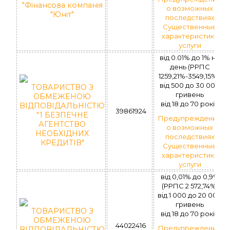
"Фінансова компанія
о возможных
"Юніт"
последствиях
Существенные
характеристики
услуги
від 0.01% до 1% на
день (РРПС
1259,21%-3549,15% )
вiд 500 до 30 000
ТОВАРИСТВО З
гривень
ОБМЕЖЕНОЮ
вiд 18 до 70 рокiв
ВІДПОВІДАЛЬНІСТЮ
39861924
"1 БЕЗПЕЧНЕ
Предупреждение
АГЕНТСТВО
о возможных
НЕОБХІДНИХ
последствиях
КРЕДИТІВ"
Существенные
характеристики
услуги
вiд 0,01% до 0,9%
(РРПС 2 572,74%)
вiд 1 000 до 20 000
гривень
ТОВАРИСТВО З
вiд 18 до 70 рокiв
ОБМЕЖЕНОЮ
44022416
Предупреждение
ВІДПОВІДАЛЬНІСТЮ