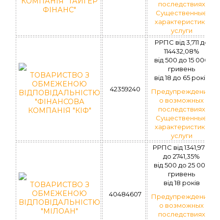
КОМПАНІЯ "ТАЙГЕР
последствиях
ФІНАНС"
Существенные
характеристики
услуги
РРПС вiд 3,711 до
114432,08%
вiд 500 до 15 000
гривень
ТОВАРИСТВО З
вiд 18 до 65 рокiв
ОБМЕЖЕНОЮ
42359240
Предупреждение
ВІДПОВІДАЛЬНІСТЮ
о возможных
"ФІНАНСОВА
последствиях
КОМПАНІЯ "КІФ"
Существенные
характеристики
услуги
РРПС від 1341,97%
до 2741,35%
вiд 500 до 25 000
гривень
вiд 18 рокiв
ТОВАРИСТВО З
ОБМЕЖЕНОЮ
40484607
Предупреждение
ВІДПОВІДАЛЬНІСТЮ
о возможных
"МІЛОАН"
последствиях