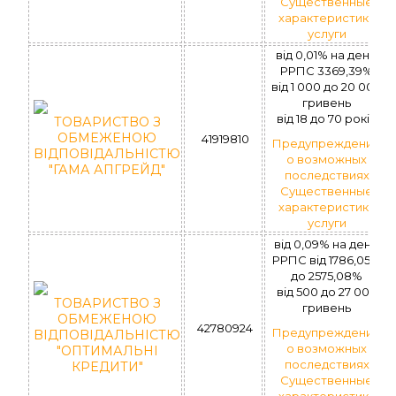
Существенные
характеристики
услуги
від 0,01% на день.
РРПС 3369,39%
вiд 1 000 до 20 000
гривень
вiд 18 до 70 рокiв
ТОВАРИСТВО З
ОБМЕЖЕНОЮ
41919810
Предупреждение
ВІДПОВІДАЛЬНІСТЮ
о возможных
"ГАМА АПГРЕЙД"
последствиях
Существенные
характеристики
услуги
від 0,09% на день.
РРПС вiд 1786,05%
до 2575,08%
вiд 500 до 27 000
ТОВАРИСТВО З
гривень
ОБМЕЖЕНОЮ
42780924
Предупреждение
ВІДПОВІДАЛЬНІСТЮ
о возможных
"ОПТИМАЛЬНІ
последствиях
КРЕДИТИ"
Существенные
характеристики