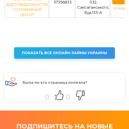
37356833
032,
ВІДПОВІДАЛЬНІСТЮ
Саксаганського,
Услови
"СПОЖИВЧИЙ
буд.133-А
ЦЕНТР"
ПОКАЗАТЬ ВСЕ ОНЛАЙН-ЗАЙМЫ УКРАИНЫ
Была ли эта страница полезна?
0
0
ПОДПИШИТЕСЬ НА НОВЫЕ