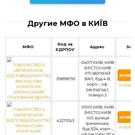
Другие МФО в КИЇВ
Код за
МФО
Адрес
Зая
ЄДРПОУ
04071 КИЇВ, КИЇВ
ТОВАРИСТВО З
(МІСТО) КИЇВ
ОБМЕЖЕНОЮ
071, ВЕРХНІЙ
ВІДПОВІДАЛЬНІСТЮ
39898755
ВАЛ, буд.4-В,
ФІНАНСОВА
корп.-, оф.
Услови
КОМПАНІЯ
(кв.)під’їзд 1,
«УКРАЇНСЬКИЙ
поверх 2
ПЛАТІЖНИЙ ЦЕНТР»
01001 КИЇВ, КИЇВ
ТОВАРИСТВО З
(МІСТО) КИЇВ
ОБМЕЖЕНОЮ
001, вулиця
ВІДПОВІДАЛЬНІСТЮ
43275743
Ірининська,
"ФІНАНСОВА
Услови
буд.5/24, корп.-,
КОМПАНІЯ
оф.(кв.)офіс 97 а