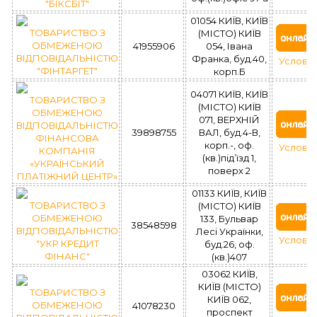
"БІКСБІТ"
01054 КИЇВ, КИЇВ
ТОВАРИСТВО З
(МІСТО) КИЇВ
ОБМЕЖЕНОЮ
41955906
054, Івана
ВІДПОВІДАЛЬНІСТЮ
Франка, буд.40,
Услови
"ФІНТАРГЕТ"
корп.Б
04071 КИЇВ, КИЇВ
ТОВАРИСТВО З
(МІСТО) КИЇВ
ОБМЕЖЕНОЮ
071, ВЕРХНІЙ
ВІДПОВІДАЛЬНІСТЮ
39898755
ВАЛ, буд.4-В,
ФІНАНСОВА
корп.-, оф.
Услови
КОМПАНІЯ
(кв.)під’їзд 1,
«УКРАЇНСЬКИЙ
поверх 2
ПЛАТІЖНИЙ ЦЕНТР»
01133 КИЇВ, КИЇВ
ТОВАРИСТВО З
(МІСТО) КИЇВ
ОБМЕЖЕНОЮ
133, Бульвар
38548598
ВІДПОВІДАЛЬНІСТЮ
Лесі Українки,
Услови
"УКР КРЕДИТ
буд.26, оф.
ФІНАНС"
(кв.)407
03062 КИЇВ,
КИЇВ (МІСТО)
ТОВАРИСТВО З
КИЇВ 062,
ОБМЕЖЕНОЮ
41078230
проспект