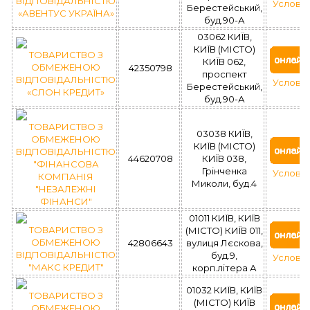
ВІДПОВІДАЛЬНІСТЮ
Услови
Берестейський,
«АВЕНТУС УКРАЇНА»
буд.90-А
03062 КИЇВ,
КИЇВ (МІСТО)
ТОВАРИСТВО З
КИЇВ 062,
ОБМЕЖЕНОЮ
42350798
проспект
ВІДПОВІДАЛЬНІСТЮ
Услови
Берестейський,
«СЛОН КРЕДИТ»
буд.90-А
ТОВАРИСТВО З
03038 КИЇВ,
ОБМЕЖЕНОЮ
КИЇВ (МІСТО)
ВІДПОВІДАЛЬНІСТЮ
44620708
КИЇВ 038,
"ФІНАНСОВА
Грінченка
Услови
КОМПАНІЯ
Миколи, буд.4
"НЕЗАЛЕЖНІ
ФІНАНСИ"
01011 КИЇВ, КИЇВ
ТОВАРИСТВО З
(МІСТО) КИЇВ 011,
ОБМЕЖЕНОЮ
42806643
вулиця Лєскова,
ВІДПОВІДАЛЬНІСТЮ
буд.9,
Услови
"МАКС КРЕДИТ"
корп.літера А
01032 КИЇВ, КИЇВ
ТОВАРИСТВО З
(МІСТО) КИЇВ
ОБМЕЖЕНОЮ