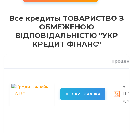
Все кредиты ТОВАРИСТВО З
ОБМЕЖЕНОЮ
ВІДПОВІДАЛЬНІСТЮ "УКР
КРЕДИТ ФІНАНС"
Процент
от 0
11.45
ОНЛАЙН ЗАЯВКА
день