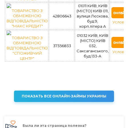
01011 КИЇВ, КИЇВ
ТОВАРИСТВО З
(МІСТО) КИЇВ 011,
ОБМЕЖЕНОЮ
42806643
вулиця Лєскова,
ВІДПОВІДАЛЬНІСТЮ
буд.9,
Услови
"МАКС КРЕДИТ"
корп.літера А
01032 КИЇВ, КИЇВ
ТОВАРИСТВО З
(МІСТО) КИЇВ
ОБМЕЖЕНОЮ
37356833
032,
ВІДПОВІДАЛЬНІСТЮ
Саксаганського,
Услови
"СПОЖИВЧИЙ
буд.133-А
ЦЕНТР"
ПОКАЗАТЬ ВСЕ ОНЛАЙН-ЗАЙМЫ УКРАИНЫ
Была ли эта страница полезна?