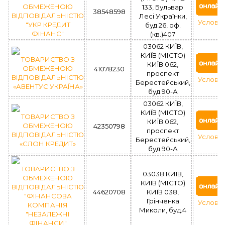
ОБМЕЖЕНОЮ
133, Бульвар
38548598
ВІДПОВІДАЛЬНІСТЮ
Лесі Українки,
Услови
"УКР КРЕДИТ
буд.26, оф.
ФІНАНС"
(кв.)407
03062 КИЇВ,
КИЇВ (МІСТО)
ТОВАРИСТВО З
КИЇВ 062,
ОБМЕЖЕНОЮ
41078230
проспект
ВІДПОВІДАЛЬНІСТЮ
Услови
Берестейський,
«АВЕНТУС УКРАЇНА»
буд.90-А
03062 КИЇВ,
КИЇВ (МІСТО)
ТОВАРИСТВО З
КИЇВ 062,
ОБМЕЖЕНОЮ
42350798
проспект
ВІДПОВІДАЛЬНІСТЮ
Услови
Берестейський,
«СЛОН КРЕДИТ»
буд.90-А
ТОВАРИСТВО З
03038 КИЇВ,
ОБМЕЖЕНОЮ
КИЇВ (МІСТО)
ВІДПОВІДАЛЬНІСТЮ
44620708
КИЇВ 038,
"ФІНАНСОВА
Грінченка
Услови
КОМПАНІЯ
Миколи, буд.4
"НЕЗАЛЕЖНІ
ФІНАНСИ"