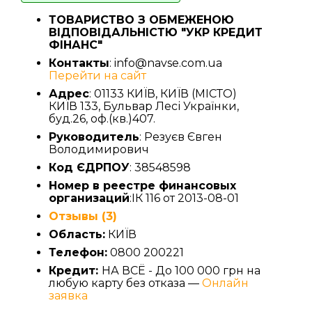
ТОВАРИСТВО З ОБМЕЖЕНОЮ
ВІДПОВІДАЛЬНІСТЮ "УКР КРЕДИТ
ФІНАНС"
Контакты
: info@navse.com.ua
Перейти на сайт
Адрес
: 01133 КИЇВ, КИЇВ (МІСТО)
КИЇВ 133, Бульвар Лесі Українки,
буд.26, оф.(кв.)407.
Руководитель
: Резуєв Євген
Володимирович
Код ЄДРПОУ
: 38548598
Номер в реестре финансовых
организаций
:ІК 116 от 2013-08-01
Отзывы (3)
Область:
КИЇВ
Телефон:
0800 200221
Кредит:
НА ВСЁ - До 100 000 грн на
любую карту без отказа —
Онлайн
заявка