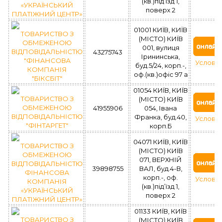
(кв.)під’їзд 1,
«УКРАЇНСЬКИЙ
поверх 2
ПЛАТІЖНИЙ ЦЕНТР»
01001 КИЇВ, КИЇВ
ТОВАРИСТВО З
(МІСТО) КИЇВ
ОБМЕЖЕНОЮ
001, вулиця
ВІДПОВІДАЛЬНІСТЮ
43275743
Ірининська,
"ФІНАНСОВА
Услови
буд.5/24, корп.-,
КОМПАНІЯ
оф.(кв.)офіс 97 а
"БІКСБІТ"
01054 КИЇВ, КИЇВ
ТОВАРИСТВО З
(МІСТО) КИЇВ
ОБМЕЖЕНОЮ
41955906
054, Івана
ВІДПОВІДАЛЬНІСТЮ
Франка, буд.40,
Услови
"ФІНТАРГЕТ"
корп.Б
04071 КИЇВ, КИЇВ
ТОВАРИСТВО З
(МІСТО) КИЇВ
ОБМЕЖЕНОЮ
071, ВЕРХНІЙ
ВІДПОВІДАЛЬНІСТЮ
39898755
ВАЛ, буд.4-В,
ФІНАНСОВА
корп.-, оф.
Услови
КОМПАНІЯ
(кв.)під’їзд 1,
«УКРАЇНСЬКИЙ
поверх 2
ПЛАТІЖНИЙ ЦЕНТР»
01133 КИЇВ, КИЇВ
ТОВАРИСТВО З
(МІСТО) КИЇВ