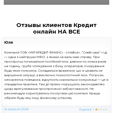
Отзывы клиентов Кредит
онлайн НА ВСЕ
Юля
Компанія ТОВ «УКР КРЕДИТ ФІНАНС» - («НаВсе», "Credit casa" і т.д)
— одна з найгірших МФО, з якими на жаль маю справу. При
прострочці починається постійний тиск: дзвінки по кілька разів
на годину, грубе спілкування з боку операторів, ігнорування
будь-яких пояснень. Складається враження, що їх цікавить не
вирішення ситуації, а виключно психологічний тиск. Погрози,
некоректна поведінка, відсутність нормальної комунікації — це їх
стандартна практика. Такі дії прямо порушують законодавство
щодо врегулювання простроченої заборгованості. Не
рекомендую користуватись послугами цієї компанії. Краще
обрати будь-яку іншу фінансову установу.
14 апреля 2026
Оценка:
1