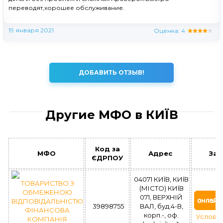
переводят,хорошее обслуживание.
19 января 2021
Оценка:
4
ДОБАВИТЬ ОТЗЫВ!
Другие МФО в КИЇВ
Код за
МФО
Адрес
Зая
ЄДРПОУ
04071 КИЇВ, КИЇВ
ТОВАРИСТВО З
(МІСТО) КИЇВ
ОБМЕЖЕНОЮ
071, ВЕРХНІЙ
ВІДПОВІДАЛЬНІСТЮ
39898755
ВАЛ, буд.4-В,
ФІНАНСОВА
корп.-, оф.
Услови
КОМПАНІЯ