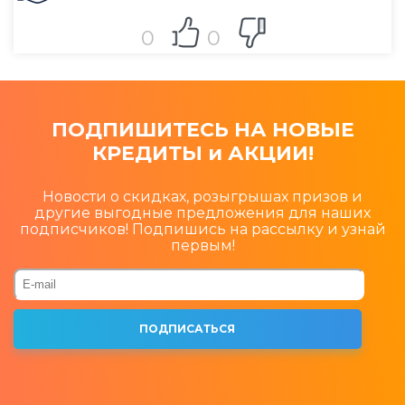
0
0
ПОДПИШИТЕСЬ НА НОВЫЕ
КРЕДИТЫ и АКЦИИ!
Новости о скидках, розыгрышах призов и
другие выгодные предложения для наших
подписчиков! Подпишись на рассылку и узнай
первым!