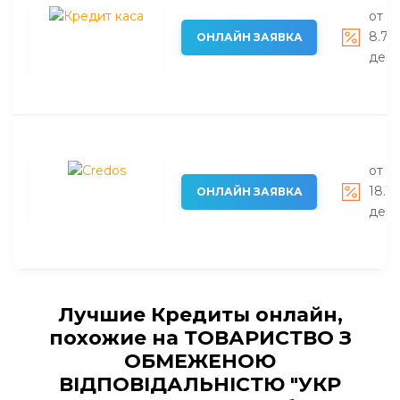
от 8
8.72
ОНЛАЙН ЗАЯВКА
день
от 8
18.1
ОНЛАЙН ЗАЯВКА
день
Лучшие Кредиты онлайн,
похожие на ТОВАРИСТВО З
ОБМЕЖЕНОЮ
ВІДПОВІДАЛЬНІСТЮ "УКР