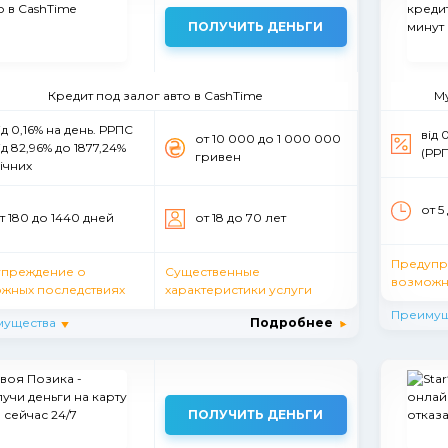
ПОЛУЧИТЬ ДЕНЬГИ
Кредит под залог авто в CashTime
My
ід 0,16% на день. РРПС
від 
от 10 000 до 1 000 000
ід 82,96% до 1877,24%
(РРП
гривен
ічних
от 5
т 180 до 1440 дней
от 18 до 70 лет
Предупр
упреждение о
Существенные
возможн
жных последствиях
характеристики услуги
Преимущ
мущества
Подробнее
ПОЛУЧИТЬ ДЕНЬГИ