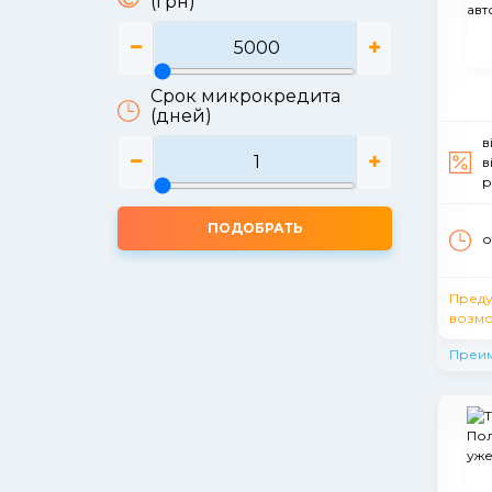
(грн)
Срок микрокредита
(дней)
в
в
р
ПОДОБРАТЬ
о
Пред
возмо
Преи