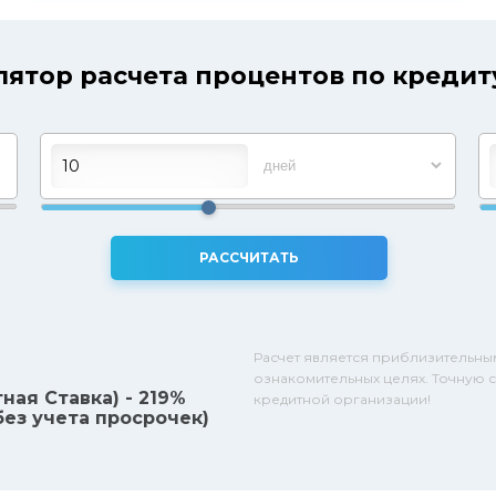
ятор расчета процентов по кредиту
РАССЧИТАТЬ
Расчет является приблизительны
ознакомительных целях. Точную с
ная Ставка) - 219%
кредитной организации!
(без учета просрочек)