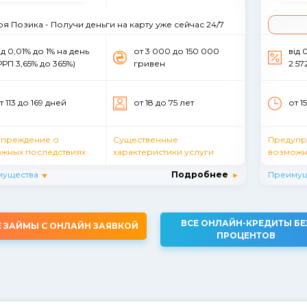
оя Позика - Получи деньги на карту уже сейчас 24/7
ід 0,01% до 1% на день
от 3 000 до 150 000
вiд 
РРП 3,65% до 365%)
гривен
2 57
т 113 до 169 дней
от 18 до 75 лет
от 1
упреждение о
Существенные
Предупр
жных последствиях
характеристики услуги
возможн
мущества
Подробнее
Преимущ
ВСЕ ОНЛАЙН-КРЕДИТЫ БЕ
Е ЗАЙМЫ С ОНЛАЙН ЗАЯВКОЙ
ПРОЦЕНТОВ