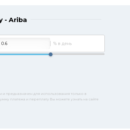
 - Ariba
% в день
м и предназначен для использования только в
умму платежа и переплату Вы можете узнать на сайте