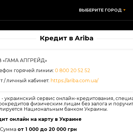
ВЫБЕРИТЕ ГОРОД
Кредит в Ariba
В «ГАМА АПГРЕЙД»
ефон горячей линии:
0 800 20 52 52
т / личный кабинет:
https://ariba.com.ua/
a - украинский сервис онлайн-кредитования, спе
окредитов физическим лицам без залога и поручите
лируется Национальным банком Украины.
ит онлайн на карту в Украине
Сумма
от 1 000 до 20 000 грн