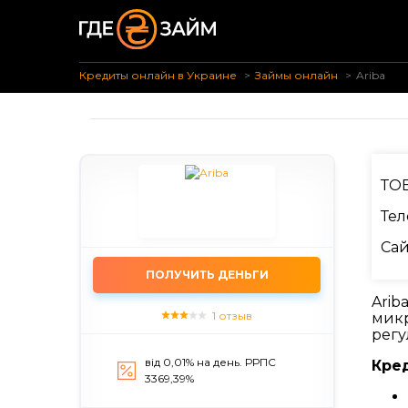
Кредиты онлайн в Украине
Займы онлайн
Ariba
ТО
Тел
Сай
ПОЛУЧИТЬ ДЕНЬГИ
Arib
1 отзыв
микр
регу
від 0,01% на день. РРПС
Кред
3369,39%