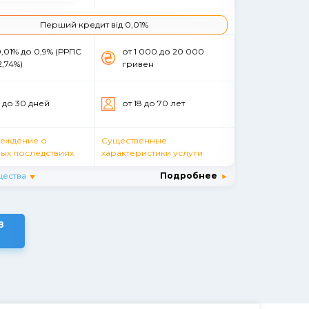
Перший кредит від 0,01%
0,01% до 0,9% (РРПС
от 1 000 до 20 000
2,74%)
гривен
5 до 30 дней
от 18 до 70 лет
еждение о
Существенные
ых последствиях
характеристики услуги
ества
Подробнее
З