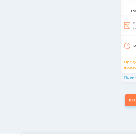
Тв
в
(
о
Пред
возмо
Преи
ВС