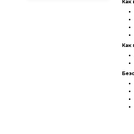
Как 
Как 
Без