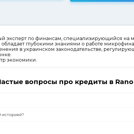
й эксперт по финансам, специализирующийся на м
 и обладает глубокими знаниями о работе микрофин
енения в украинском законодательстве, регулирующ
нке.
тр экономики.
Частые вопросы про кредиты в Rano
й историей?