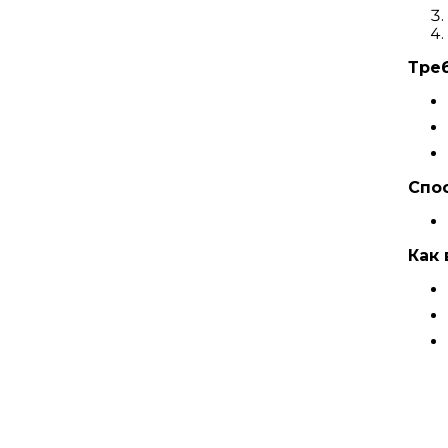
Тре
Спо
Как 