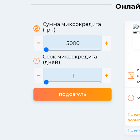
Онлай
Сумма микрокредита
(грн)
Срок микрокредита
(дней)
в
в
р
ПОДОБРАТЬ
о
Пред
возмо
Преи