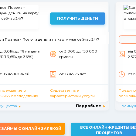
ПОЛУЧИТЬ ДЕНЬГИ
оя Позика - Получи деньги на карту уже сейчас 24/7
ід 0,01% до 1% на день
от 3 000 до 150 000
вiд 
РРП 3,65% до 365%)
гривен
2 57
т 113 до 169 дней
от 18 до 75 лет
от 1
упреждение о
Существенные
Предупр
жных последствиях
характеристики услуги
возможн
мущества
Подробнее
Преимущ
ВСЕ ОНЛАЙН-КРЕДИТЫ БЕ
Е ЗАЙМЫ С ОНЛАЙН ЗАЯВКОЙ
ПРОЦЕНТОВ