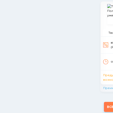
Тв
в
(
о
Пред
возмо
Преи
ВС