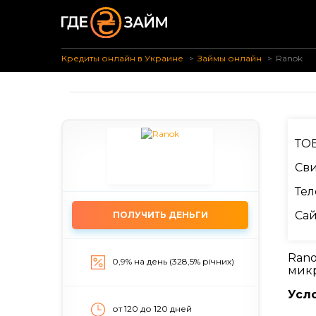
Кредиты онлайн в Украине
Займы онлайн
Ranok
ТО
Сви
Тел
Сай
ПОЛУЧИТЬ ДЕНЬГИ
Rano
0,9% на день (328,5% річних)
микр
Усл
от 120 до 120 дней