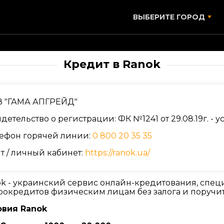
ВЫБЕРИТЕ ГОРОД
Кредит в Ranok
В "ГАМА АПГРЕЙД"
детельство о регистрации: ФК №1241 от 29.08.19г. -
ефон горячей линии:
0 800 20 35 35
т / личный кабинет:
https://ranok.ua/
k - украинский сервис онлайн-кредитования, спе
окредитов физическим лицам без залога и поручи
овия Ranok