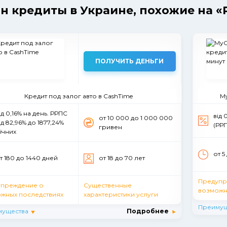
н кредиты в Украине, похожие на «
ПОЛУЧИТЬ ДЕНЬГИ
Кредит под залог авто в CashTime
My
ід 0,16% на день. РРПС
від 
от 10 000 до 1 000 000
ід 82,96% до 1877,24%
(РРП
гривен
ічних
от 5
т 180 до 1440 дней
от 18 до 70 лет
Предупр
упреждение о
Существенные
возможн
жных последствиях
характеристики услуги
Преимущ
мущества
Подробнее