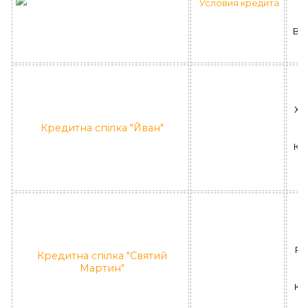
Условия кредита
ВІ
ХУ
Х
Кредитна спілка "Йван"
КС
РА
Кредитна спілка "Святий
Не
Мартин"
КС