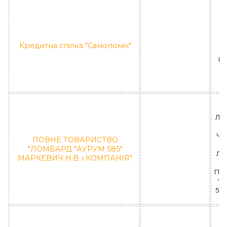
8
Кредитна спілка "Самопоміч"
КС
7
ЛЬ
Л
ЧЕ
ПОВНЕ ТОВАРИСТВО
"ЛОМБАРД "АУРУМ 585"
ЛД
МАРКЕВИЧ Н.В. і КОМПАНІЯ"
ПО
"Л
585
7
О