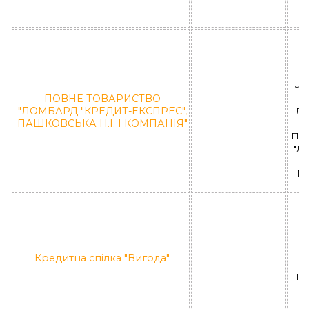
8
Чор
ПОВНЕ ТОВАРИСТВО
"ЛОМБАРД "КРЕДИТ-ЕКСПРЕС",
ЛД
ПАШКОВСЬКА Н.І. І КОМПАНІЯ"
ПО
"Л
ПА
8
Б
Кредитна спілка "Вигода"
КС