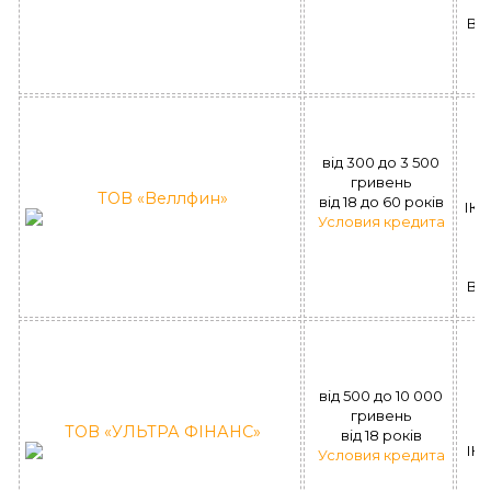
ВІ
(
вiд 300 до 3 500
гривень
ТОВ «Веллфин»
вiд 18 до 60 рокiв
ІК 
Условия кредита
ВІ
6
вiд 500 до 10 000
ву
гривень
ТОВ «УЛЬТРА ФIНАНС»
б
вiд 18 рокiв
ІК 
Условия кредита