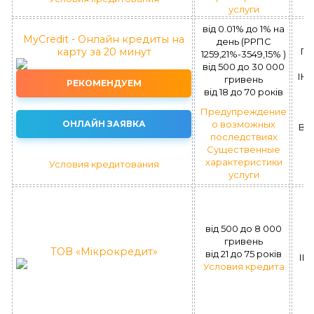
услуги
від 0.01% до 1% на
MyCredit - Онлайн кредиты на
(
день (РРПС
карту за 20 минут
Пл
1259,21%-3549,15% )
вiд 500 до 30 000
ІК 
гривень
РЕКОМЕНДУЕМ
вiд 18 до 70 рокiв
Предупреждение
ОНЛАЙН ЗАЯВКА
о возможных
ВІ
последствиях
Существенные
характеристики
Условия кредитования
услуги
(
вiд 500 до 8 000
б
гривень
ТОВ «Мікрокредит»
вiд 21 до 75 рокiв
ІК 
Условия кредита
в