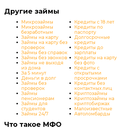
Другие займы
Микрозаймы
Кредиты с 18 лет
Микрозаймы
Кредиты по
безработным
паспорту
Займы на карту
Долгосрочные
Займы на карту без
кредиты
проверок
Кредиты до
Займы без справок
зарплаты
Займы без звонков
Кредиты на карту
Займы не выходя
без фото
из дома
Кредиты с
За 5 минут
открытыми
Деньги в долг
просрочками
Займы без
Кредиты без
проверок
контактных лиц
Займы
Криптозаймы
пенсионерам
Криптозаймы на
Займы для
криптобиржах
студентов
Малоизвестные
Займы 24/7
Автоломбарды
Что такое МФО