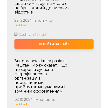
швидким і зручним, але я
не був готовий до високих
відсотків
25.12.2024 | анонімно
ПЕРЕЙТИ НА САЙТ
Зверталася кілька разів в
Каштан і можу сказати, що
це хороша сучасна
мікрофінансова
організація з
нормальними
прийнятними умовами і
зручним оформленням
02.10.2024 | Анонимно