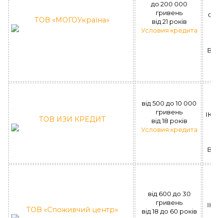
до 200 000
гривень
ФК
ТОВ «МОГОУкраїна»
вiд 21 рокiв
Условия кредита
ВІ
0
Н
вiд 500 до 10 000
гривень
ІК 
ТОВ ИЗИ КРЕДИТ
вiд 18 рокiв
Условия кредита
ВІ
(
вiд 600 до 30
гривень
ІК 
ТОВ «Споживчий центр»
вiд 18 до 60 рокiв