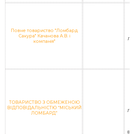
У
Р
Повне товариство "Ломбард
За
Сакура" Качанова А.В. і
ЛД
компанія"
П
"
У
Р
пр
ТОВАРИСТВО З ОБМЕЖЕНОЮ
б
ВІДПОВІДАЛЬНІСТЮ “МІСЬКИЙ
ЛД 
ЛОМБАРД”
ВІ