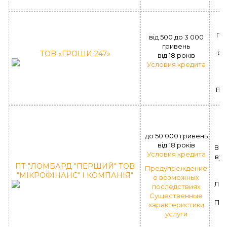
(
Ге
вiд 500 до 3 000
б
гривень
ТОВ «ГРОШИ 247»
ФК
вiд 18 рокiв
Условия кредита
ВІ
7
до 50 000 гривень
вiд 18 рокiв
ВО
Условия кредита
вул
ПТ "ЛОМБАРД "ПЕРШИЙ" ТОВ
Предупреждение
"МІКРОФІНАНС" І КОМПАНІЯ"
о возможных
ЛД 
последствиях
Существенные
ПО
характеристики
услуги