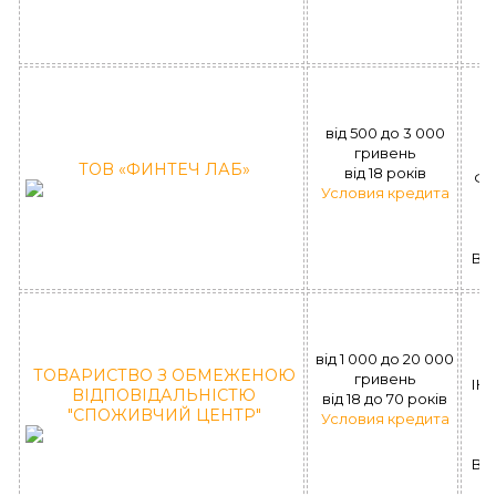
(
вiд 500 до 3 000
бу
гривень
ТОВ «ФИНТЕЧ ЛАБ»
вiд 18 рокiв
ФК
Условия кредита
ВІ
(
вiд 1 000 до 20 000
ТОВАРИСТВО З ОБМЕЖЕНОЮ
гривень
ІК 
ВІДПОВІДАЛЬНІСТЮ
вiд 18 до 70 рокiв
"СПОЖИВЧИЙ ЦЕНТР"
Условия кредита
ВІ