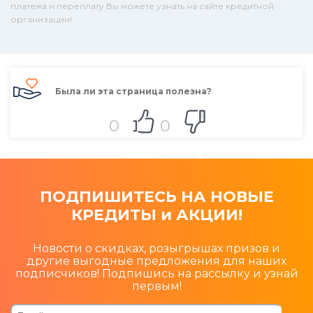
платежа и переплату Вы можете узнать на сайте кредитной
организации!
Была ли эта страница полезна?
0
0
ПОДПИШИТЕСЬ НА НОВЫЕ
КРЕДИТЫ и АКЦИИ!
Новости о скидках, розыгрышах призов и
другие выгодные предложения для наших
подписчиков! Подпишись на рассылку и узнай
первым!