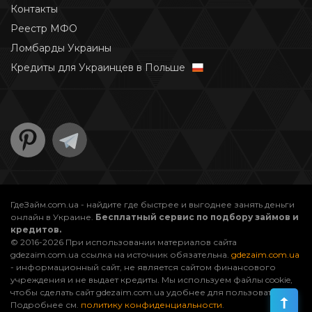
Контакты
Реестр МФО
Ломбарды Украины
Кредиты для Украинцев в Польше
ГдеЗайм.com.ua - найдите где быстрее и выгоднее занять деньги
онлайн в Украине.
Бесплатный сервис по подбору займов и
кредитов.
© 2016-2026 При использовании материалов сайта
gdezaim.com.ua ссылка на источник обязательна.
gdezaim.com.ua
- информационный сайт, не является сайтом финансового
учреждения и не выдает кредиты. Мы используем файлы cookie,
чтобы сделать сайт gdezaim.com.ua удобнее для пользователей.
Подробнее см.
политику конфиденциальности
.