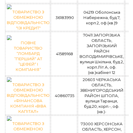
ТОВАРИСТВО З
04219 Оболонська
ОБМЕЖЕНОЮ
36183990
Набережна, буд.7,
ВІДПОВІДАЛЬНІСТЮ
корп.2, оф.(кв.)9
"ІЗІ КРЕДИТ"
70411 ЗАПОРІЗЬКА
ОБЛАСТЬ,
ПОВНЕ
ЗАПОРІЗЬКИЙ
ТОВАРИСТВО
РАЙОН
“ЛОМБАРД
41589168
ВОЛОДИМИРІВСЬКЕ,
”ПЕРШИЙ“ АТ
вулиця Шкільна, буд.2,
”ЦЕФЕЙ“ І
корп.Літ.А, оф.
КОМПАНІЯ”
(кв.)кабінет 12
20603 ЧЕРКАСЬКА
ТОВАРИСТВО З
ОБЛАСТЬ,
ОБМЕЖЕНОЮ
ЗВЕНИГОРОДСЬКИЙ
ВІДПОВІДАЛЬНІСТЮ
40860735
РАЙОН ШПОЛА,
«ФІНАНСОВА
вулиця Таранця,
КОМПАНІЯ «ВІВА
буд.20, корп.-, оф.
КАПІТАЛ»
(кв.)-
ТОВАРИСТВО З
73000 ХЕРСОНСЬКА
ОБМЕЖЕНОЮ
ОБЛАСТЬ, ХЕРСОН,