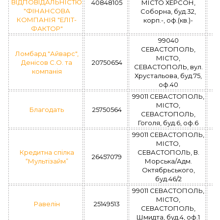
ВІДПОВІДАЛЬНІСТЮ
40848105
МІСТО ХЕРСОН,
"ФІНАНСОВА
Соборна, буд.32,
КОМПАНІЯ "ЕЛІТ-
корп.-, оф.(кв.)-
ФАКТОР"
99040
СЕВАСТОПОЛЬ,
Ломбард "Айварс",
МІСТО,
Денісов С.О. та
20750654
СЕВАСТОПОЛЬ, вул.
компанія
Хрустальова, буд.75,
оф.40
99011 СЕВАСТОПОЛЬ,
МІСТО,
Благодать
25750564
СЕВАСТОПОЛЬ,
Гоголя, буд.6, оф.6
99011 СЕВАСТОПОЛЬ,
МІСТО,
Кредитна спілка
СЕВАСТОПОЛЬ, В.
26457079
“Мультізайм”
Морська/Адм.
Октябрьського,
буд.46/2
99011 СЕВАСТОПОЛЬ,
МІСТО,
Равелін
25149513
СЕВАСТОПОЛЬ,
Шмидта, буд.4, оф.1