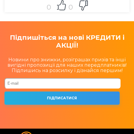
0
0
Підпишіться на нові КРЕДИТИ і
АКЦІЇ!
Новини про знижки, розіграшах призів та інші
вигідні пропозиції для наших передплатників!
Підпишись на розсилку і дізнайся першим!