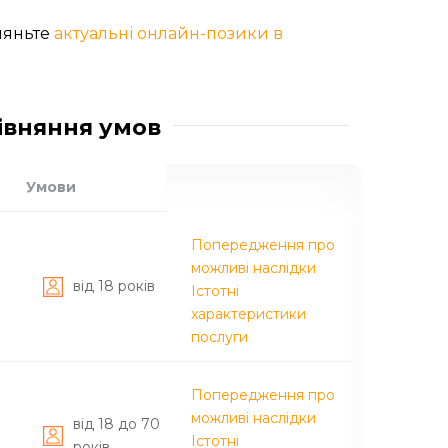
ляньте
актуальні онлайн-позики в
рівняння умов
Умови
Попередження про
можливі наслідки
вiд 18 рокiв
Істотні
характеристики
послуги
Попередження про
можливі наслідки
вiд 18 до 70
Істотні
рокiв