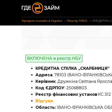
Кредити онлайн в Україні
Реєстр МФО
КРЕДИТНА С
ВКЛЮЧЕНА в реєстр НБУ
КРЕДИТНА СПІЛКА „СКАРБНИЦЯ”
Адреса
: 78103 ІВАНО-ФРАНКІВСЬК
Керівник
: Дружкіна Світлана Яросл
Код ЄДРПОУ
: 25068803
Реєстр фінансових установ
:КС 312
Відгуки
Область:
ІВАНО-ФРАНКІВСЬКА ОБ