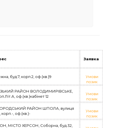
рес
Заявка
, буд.7, корп.2, оф.(кв.)9
Умови
позик
РІЗЬКИЙ РАЙОН ВОЛОДИМИРІВСЬКЕ,
Умови
п.Літ.А, оф.(кв.)кабінет 12
позик
ГОРОДСЬКИЙ РАЙОН ШПОЛА, вулиця
Умови
корп.-, оф.(кв.)-
позик
, МІСТО ХЕРСОН, Соборна, буд.32,