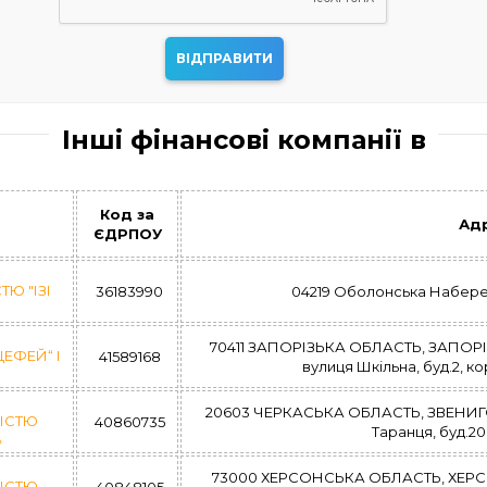
Інші фінансові компанії в
Код за
Ад
ЄДРПОУ
Ю "ІЗІ
36183990
04219 Оболонська Набережна
70411 ЗАПОРІЗЬКА ОБЛАСТЬ, ЗАПО
ЕФЕЙ“ І
41589168
вулиця Шкільна, буд.2, кор
20603 ЧЕРКАСЬКА ОБЛАСТЬ, ЗВЕНИ
ІСТЮ
40860735
Таранця, буд.20, 
»
73000 ХЕРСОНСЬКА ОБЛАСТЬ, ХЕРСОН
ІСТЮ