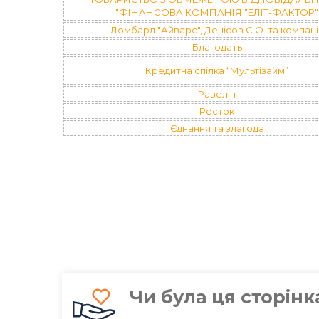
"ФІНАНСОВА КОМПАНІЯ "ЕЛІТ-ФАКТОР"
Ломбард "Айварс", Денісов С.О. та компані
Благодать
Кредитна спілка “Мультізайм”
Равелін
Росток
Єднання та злагода
Чи була ця сторін