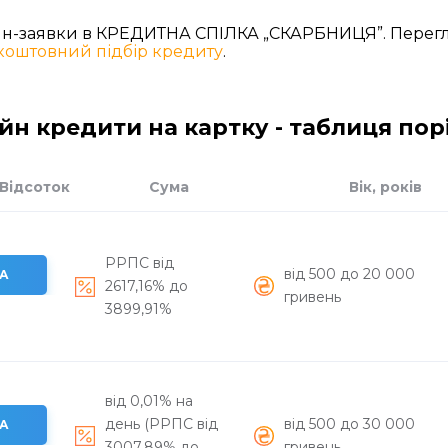
айн-заявки в КРЕДИТНА СПІЛКА „СКАРБНИЦЯ”. Перег
коштовний підбір кредиту
.
йн кредити на картку - таблиця по
Відсоток
Сума
Вік, років
РРПС вiд
вiд 500 до 20 000
А
2617,16% до
гривень
3899,91%
від 0,01% на
день (РРПС від
вiд 500 до 30 000
А
3007,89% до
гривень