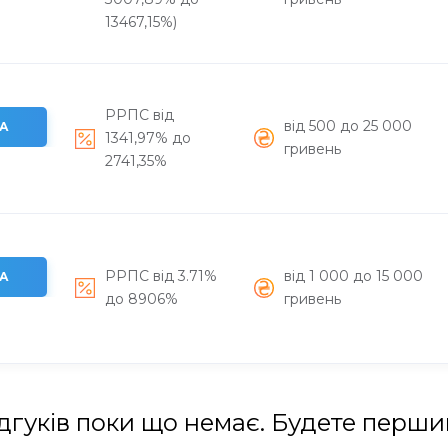
13467,15%)
РРПС від
вiд 500 до 25 000
А
1341,97% до
гривень
2741,35%
РРПС від 3.71%
вiд 1 000 до 15 000
А
до 8906%
гривень
дгуків поки що немає. Будете перш