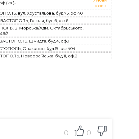
Умови
оф.(кв.)-
позик
ЛЬ, вул. Хрустальова, буд.75, оф.40
АСТОПОЛЬ, Гоголя, буд.6, оф.6
ОЛЬ, В. Морська/Адм. Октябрьського,
46/2
АСТОПОЛЬ, Шмидта, буд.4, оф.1
ОПОЛЬ, Очаковцiв, буд.19, оф.404
ПОЛЬ, Новоросійська, буд.11, оф.2
0
0