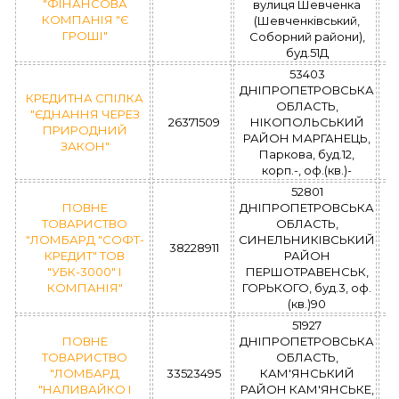
"ФІНАНСОВА
вулиця Шевченка
КОМПАНІЯ "Є
(Шевченківський,
ГРОШІ"
Соборний райони),
буд.51Д
53403
ДНІПРОПЕТРОВСЬКА
КРЕДИТНА СПІЛКА
ОБЛАСТЬ,
"ЄДНАННЯ ЧЕРЕЗ
26371509
НІКОПОЛЬСЬКИЙ
ПРИРОДНИЙ
РАЙОН МАРГАНЕЦЬ,
ЗАКОН"
Паркова, буд.12,
корп.-, оф.(кв.)-
52801
ПОВНЕ
ДНІПРОПЕТРОВСЬКА
ТОВАРИСТВО
ОБЛАСТЬ,
"ЛОМБАРД "СОФТ-
СИНЕЛЬНИКІВСЬКИЙ
38228911
КРЕДИТ" ТОВ
РАЙОН
"УБК-3000" І
ПЕРШОТРАВЕНСЬК,
КОМПАНІЯ"
ГОРЬКОГО, буд.3, оф.
(кв.)90
51927
ПОВНЕ
ДНІПРОПЕТРОВСЬКА
ТОВАРИСТВО
ОБЛАСТЬ,
"ЛОМБАРД
33523495
КАМ'ЯНСЬКИЙ
"НАЛИВАЙКО І
РАЙОН КАМ'ЯНСЬКЕ,