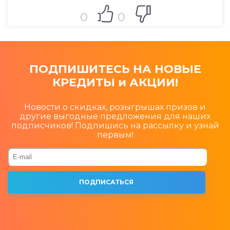
0
0
ПОДПИШИТЕСЬ НА НОВЫЕ
КРЕДИТЫ и АКЦИИ!
Новости о скидках, розыгрышах призов и
другие выгодные предложения для наших
подписчиков! Подпишись на рассылку и узнай
первым!