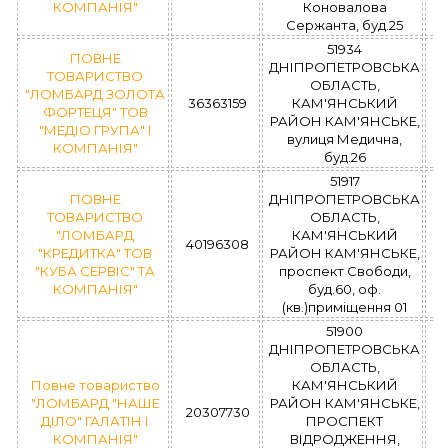
КОМПАНІЯ"
Коновалова
Сержанта, буд.25
51934
ПОВНЕ
ДНІПРОПЕТРОВСЬКА
ТОВАРИСТВО
ОБЛАСТЬ,
"ЛОМБАРД ЗОЛОТА
36363159
КАМ'ЯНСЬКИЙ
ФОРТЕЦЯ" ТОВ
РАЙОН КАМ'ЯНСЬКЕ,
"МЕДІО ГРУПА" І
вулиця Медична,
КОМПАНІЯ"
буд.26
51917
ПОВНЕ
ДНІПРОПЕТРОВСЬКА
ТОВАРИСТВО
ОБЛАСТЬ,
"ЛОМБАРД
КАМ'ЯНСЬКИЙ
40196308
"КРЕДИТКА" ТОВ
РАЙОН КАМ'ЯНСЬКЕ,
"КУБА СЕРВІС" ТА
проспект Свободи,
КОМПАНІЯ"
буд.60, оф.
(кв.)приміщення 01
51900
ДНІПРОПЕТРОВСЬКА
ОБЛАСТЬ,
Повне товариство
КАМ'ЯНСЬКИЙ
"ЛОМБАРД "НАШЕ
РАЙОН КАМ'ЯНСЬКЕ,
20307730
ДІЛО" ГАЛАТІН І
ПРОСПЕКТ
КОМПАНІЯ"
ВІДРОДЖЕННЯ,