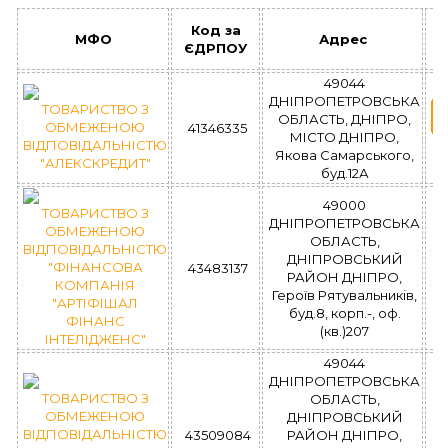
Код за
МФО
Адрес
ЄДРПОУ
49044
ДНІПРОПЕТРОВСЬКА
ТОВАРИСТВО З
ОБЛАСТЬ, ДНІПРО,
ОБМЕЖЕНОЮ
41346335
МІСТО ДНІПРО,
ВІДПОВІДАЛЬНІСТЮ
У
Якова Самарського,
"АЛЕКСКРЕДИТ"
буд.12А
49000
ТОВАРИСТВО З
ДНІПРОПЕТРОВСЬКА
ОБМЕЖЕНОЮ
ОБЛАСТЬ,
ВІДПОВІДАЛЬНІСТЮ
ДНІПРОВСЬКИЙ
"ФІНАНСОВА
43483137
РАЙОН ДНІПРО,
У
КОМПАНІЯ
Героїв Рятувальників,
"АРТІФІШАЛ
буд.8, корп.-, оф.
ФІНАНС
(кв.)207
ІНТЕЛІДЖЕНС"
49044
ДНІПРОПЕТРОВСЬКА
ТОВАРИСТВО З
ОБЛАСТЬ,
ОБМЕЖЕНОЮ
ДНІПРОВСЬКИЙ
ВІДПОВІДАЛЬНІСТЮ
43509084
РАЙОН ДНІПРО,
У