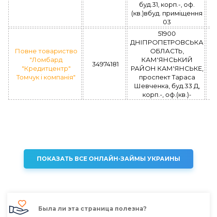
буд.31, корп.-, оф.
(кв.)вбуд. приміщення
03
51900
ДНІПРОПЕТРОВСЬКА
Повне товариство
ОБЛАСТЬ,
"Ломбард
КАМ'ЯНСЬКИЙ
34974181
"Кредитцентр"
РАЙОН КАМ'ЯНСЬКЕ,
Томчук і компанія"
проспект Тараса
Шевченка, буд.33 Д,
корп.-, оф.(кв.)-
ПОКАЗАТЬ ВСЕ ОНЛАЙН-ЗАЙМЫ УКРАИНЫ
Была ли эта страница полезна?