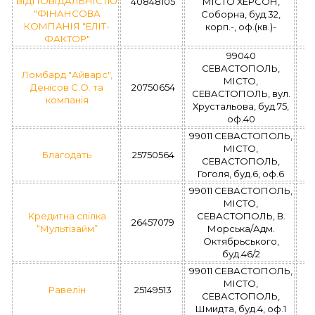
ВІДПОВІДАЛЬНІСТЮ
40848105
МІСТО ХЕРСОН,
У
"ФІНАНСОВА
Соборна, буд.32,
з
КОМПАНІЯ "ЕЛІТ-
корп.-, оф.(кв.)-
ФАКТОР"
99040
СЕВАСТОПОЛЬ,
Ломбард "Айварс",
МІСТО,
Денісов С.О. та
20750654
СЕВАСТОПОЛЬ, вул.
компанія
Хрустальова, буд.75,
оф.40
99011 СЕВАСТОПОЛЬ,
МІСТО,
Благодать
25750564
СЕВАСТОПОЛЬ,
Гоголя, буд.6, оф.6
99011 СЕВАСТОПОЛЬ,
МІСТО,
Кредитна спілка
СЕВАСТОПОЛЬ, В.
26457079
“Мультізайм”
Морська/Адм.
Октябрьського,
буд.46/2
99011 СЕВАСТОПОЛЬ,
МІСТО,
Равелін
25149513
СЕВАСТОПОЛЬ,
Шмидта, буд.4, оф.1