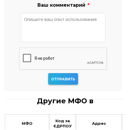
Ваш комментарий
*
Другие МФО в
Код за
МФО
Адрес
З
ЄДРПОУ