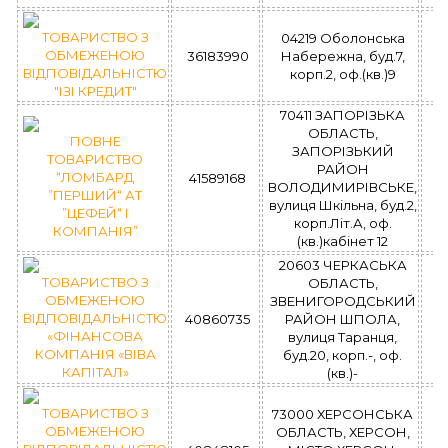
ТОВАРИСТВО З
04219 Оболонська
ОБМЕЖЕНОЮ
36183990
Набережна, буд.7,
У
ВІДПОВІДАЛЬНІСТЮ
корп.2, оф.(кв.)9
з
"ІЗІ КРЕДИТ"
70411 ЗАПОРІЗЬКА
ОБЛАСТЬ,
ПОВНЕ
ЗАПОРІЗЬКИЙ
ТОВАРИСТВО
РАЙОН
“ЛОМБАРД
41589168
У
ВОЛОДИМИРІВСЬКЕ,
”ПЕРШИЙ“ АТ
з
вулиця Шкільна, буд.2,
”ЦЕФЕЙ“ І
корп.Літ.А, оф.
КОМПАНІЯ”
(кв.)кабінет 12
20603 ЧЕРКАСЬКА
ТОВАРИСТВО З
ОБЛАСТЬ,
ОБМЕЖЕНОЮ
ЗВЕНИГОРОДСЬКИЙ
ВІДПОВІДАЛЬНІСТЮ
40860735
РАЙОН ШПОЛА,
У
«ФІНАНСОВА
вулиця Таранця,
з
КОМПАНІЯ «ВІВА
буд.20, корп.-, оф.
КАПІТАЛ»
(кв.)-
ТОВАРИСТВО З
73000 ХЕРСОНСЬКА
ОБМЕЖЕНОЮ
ОБЛАСТЬ, ХЕРСОН,