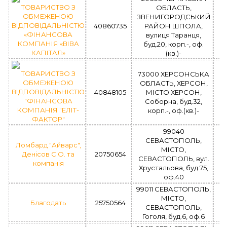
ТОВАРИСТВО З
ОБЛАСТЬ,
ОБМЕЖЕНОЮ
ЗВЕНИГОРОДСЬКИЙ
ВІДПОВІДАЛЬНІСТЮ
40860735
РАЙОН ШПОЛА,
У
«ФІНАНСОВА
вулиця Таранця,
з
КОМПАНІЯ «ВІВА
буд.20, корп.-, оф.
КАПІТАЛ»
(кв.)-
ТОВАРИСТВО З
73000 ХЕРСОНСЬКА
ОБМЕЖЕНОЮ
ОБЛАСТЬ, ХЕРСОН,
ВІДПОВІДАЛЬНІСТЮ
40848105
МІСТО ХЕРСОН,
У
"ФІНАНСОВА
Соборна, буд.32,
з
КОМПАНІЯ "ЕЛІТ-
корп.-, оф.(кв.)-
ФАКТОР"
99040
СЕВАСТОПОЛЬ,
Ломбард "Айварс",
МІСТО,
Денісов С.О. та
20750654
СЕВАСТОПОЛЬ, вул.
компанія
Хрустальова, буд.75,
оф.40
99011 СЕВАСТОПОЛЬ,
МІСТО,
Благодать
25750564
СЕВАСТОПОЛЬ,
Гоголя, буд.6, оф.6