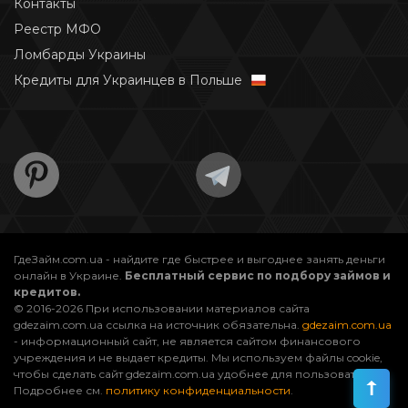
Контакты
Реестр МФО
Ломбарды Украины
Кредиты для Украинцев в Польше
ГдеЗайм.com.ua - найдите где быстрее и выгоднее занять деньги
онлайн в Украине.
Бесплатный сервис по подбору займов и
кредитов.
© 2016-2026 При использовании материалов сайта
gdezaim.com.ua ссылка на источник обязательна.
gdezaim.com.ua
- информационный сайт, не является сайтом финансового
учреждения и не выдает кредиты. Мы используем файлы cookie,
чтобы сделать сайт gdezaim.com.ua удобнее для пользователей.
Подробнее см.
политику конфиденциальности
.