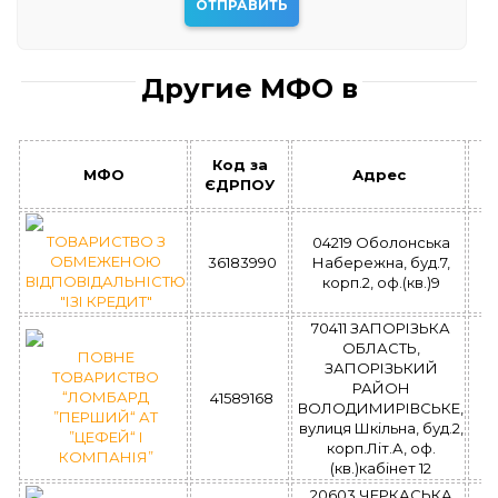
Другие МФО в
Код за
МФО
Адрес
З
ЄДРПОУ
ТОВАРИСТВО З
04219 Оболонська
ОБМЕЖЕНОЮ
36183990
Набережна, буд.7,
У
ВІДПОВІДАЛЬНІСТЮ
корп.2, оф.(кв.)9
з
"ІЗІ КРЕДИТ"
70411 ЗАПОРІЗЬКА
ОБЛАСТЬ,
ПОВНЕ
ЗАПОРІЗЬКИЙ
ТОВАРИСТВО
РАЙОН
“ЛОМБАРД
41589168
У
ВОЛОДИМИРІВСЬКЕ,
”ПЕРШИЙ“ АТ
з
вулиця Шкільна, буд.2,
”ЦЕФЕЙ“ І
корп.Літ.А, оф.
КОМПАНІЯ”
(кв.)кабінет 12
20603 ЧЕРКАСЬКА