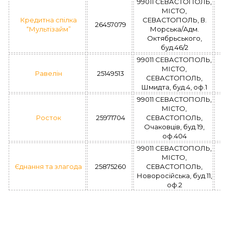
99011 СЕВАСТОПОЛЬ,
МІСТО,
Кредитна спілка
СЕВАСТОПОЛЬ, В.
26457079
“Мультізайм”
Морська/Адм.
Октябрьського,
буд.46/2
99011 СЕВАСТОПОЛЬ,
МІСТО,
Равелін
25149513
СЕВАСТОПОЛЬ,
Шмидта, буд.4, оф.1
99011 СЕВАСТОПОЛЬ,
МІСТО,
Росток
25971704
СЕВАСТОПОЛЬ,
Очаковцiв, буд.19,
оф.404
99011 СЕВАСТОПОЛЬ,
МІСТО,
Єднання та злагода
25875260
СЕВАСТОПОЛЬ,
Новоросійська, буд.11,
оф.2