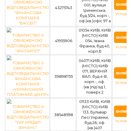
ОБМЕЖЕНОЮ
001, вулиця
ВІДПОВІДАЛЬНІСТЮ
43275743
Ірининська,
"ФІНАНСОВА
Услови
буд.5/24, корп.-,
КОМПАНІЯ
оф.(кв.)офіс 97 а
"БІКСБІТ"
01054 КИЇВ, КИЇВ
ТОВАРИСТВО З
(МІСТО) КИЇВ
ОБМЕЖЕНОЮ
41955906
054, Івана
ВІДПОВІДАЛЬНІСТЮ
Франка, буд.40,
Услови
"ФІНТАРГЕТ"
корп.Б
04071 КИЇВ, КИЇВ
ТОВАРИСТВО З
(МІСТО) КИЇВ
ОБМЕЖЕНОЮ
071, ВЕРХНІЙ
ВІДПОВІДАЛЬНІСТЮ
39898755
ВАЛ, буд.4-В,
ФІНАНСОВА
корп.-, оф.
Услови
КОМПАНІЯ
(кв.)під’їзд 1,
«УКРАЇНСЬКИЙ
поверх 2
ПЛАТІЖНИЙ ЦЕНТР»
01133 КИЇВ, КИЇВ
ТОВАРИСТВО З
(МІСТО) КИЇВ
ОБМЕЖЕНОЮ
133, Бульвар
38548598
ВІДПОВІДАЛЬНІСТЮ
Лесі Українки,
Услови
"УКР КРЕДИТ
буд.26, оф.
ФІНАНС"
(кв.)407