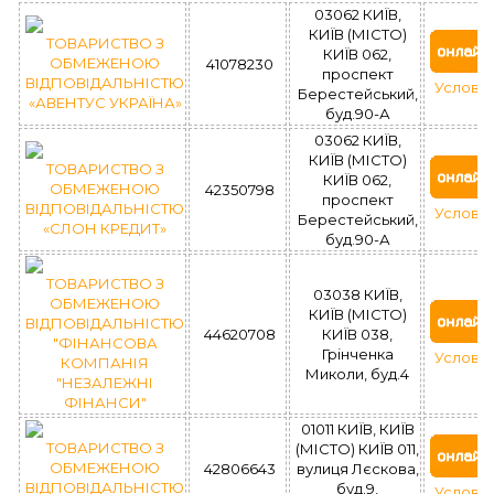
03062 КИЇВ,
КИЇВ (МІСТО)
ТОВАРИСТВО З
КИЇВ 062,
ОБМЕЖЕНОЮ
41078230
проспект
ВІДПОВІДАЛЬНІСТЮ
Услови
Берестейський,
«АВЕНТУС УКРАЇНА»
буд.90-А
03062 КИЇВ,
КИЇВ (МІСТО)
ТОВАРИСТВО З
КИЇВ 062,
ОБМЕЖЕНОЮ
42350798
проспект
ВІДПОВІДАЛЬНІСТЮ
Услови
Берестейський,
«СЛОН КРЕДИТ»
буд.90-А
ТОВАРИСТВО З
03038 КИЇВ,
ОБМЕЖЕНОЮ
КИЇВ (МІСТО)
ВІДПОВІДАЛЬНІСТЮ
44620708
КИЇВ 038,
"ФІНАНСОВА
Грінченка
Услови
КОМПАНІЯ
Миколи, буд.4
"НЕЗАЛЕЖНІ
ФІНАНСИ"
01011 КИЇВ, КИЇВ
ТОВАРИСТВО З
(МІСТО) КИЇВ 011,
ОБМЕЖЕНОЮ
42806643
вулиця Лєскова,
ВІДПОВІДАЛЬНІСТЮ
буд.9,
Услови