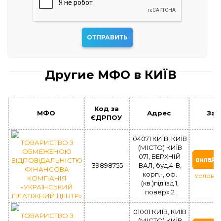
Другие МФО в КИЇВ
Код за
МФО
Адрес
Зая
ЄДРПОУ
04071 КИЇВ, КИЇВ
ТОВАРИСТВО З
(МІСТО) КИЇВ
ОБМЕЖЕНОЮ
071, ВЕРХНІЙ
ВІДПОВІДАЛЬНІСТЮ
39898755
ВАЛ, буд.4-В,
ФІНАНСОВА
корп.-, оф.
Услови
КОМПАНІЯ
(кв.)під’їзд 1,
«УКРАЇНСЬКИЙ
поверх 2
ПЛАТІЖНИЙ ЦЕНТР»
01001 КИЇВ, КИЇВ
ТОВАРИСТВО З
(МІСТО) КИЇВ