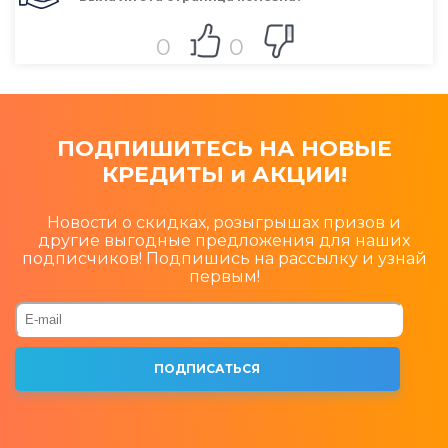
0
0
ПОДПИШИТЕСЬ НА НОВЫЕ
КРЕДИТЫ и АКЦИИ!
Новости о скидках, розыгрышах призов и
другие выгодные предложения для наших
подписчиков! Подпишись на рассылку и узнай
первым!