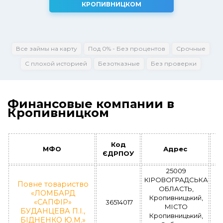
КРОПИВНИЦКОМ
Все займы на карту
Под 0% - Без процентов
Срочные
С плохой историей
Безотказные
Без проверки
Финансовые компании в
Кропивницком
Код
Р
МФО
Адрес
ЄДРПОУ
25009
КІРОВОГРАДСЬКА
Повне товариство
ОБЛАСТЬ,
«ЛОМБАРД
Кропивницький,
Л
«САПФІР»
36514017
МІСТО
БУДАНЦЕВА П.І.,
Кропивницький,
БІДНЕНКО Ю.М.»