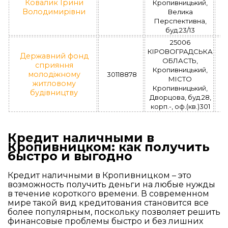
Ковалик Ірини
Кропивницький,
Володимирівни
Велика
Перспективна,
буд.23/13
25006
КІРОВОГРАДСЬКА
Державний фонд
ОБЛАСТЬ,
сприяння
Кропивницький,
молодіжному
30118878
МІСТО
житловому
Кропивницький,
будівництву
Дворцова, буд.28,
корп.-, оф.(кв.)301
Кредит наличными в
Кропивницком: как получить
быстро и выгодно
Кредит наличными в Кропивницком – это
возможность получить деньги на любые нужды
в течение короткого времени. В современном
мире такой вид кредитования становится все
более популярным, поскольку позволяет решить
финансовые проблемы быстро и без лишних