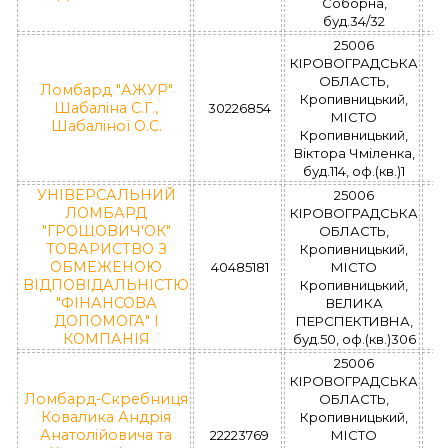
Соборна,
буд.34/32
25006
КІРОВОГРАДСЬКА
ОБЛАСТЬ,
Ломбард "АЖУР"
Кропивницький,
Л
Шабаліна С.Г.,
30226854
МІСТО
Шабаліної О.С.
Кропивницький,
Віктора Чміленка,
буд.114, оф.(кв.)1
УНІВЕРСАЛЬНИЙ
25006
ЛОМБАРД
КІРОВОГРАДСЬКА
"ГРОШОВИЧ'ОК"
ОБЛАСТЬ,
ТОВАРИСТВО З
Кропивницький,
Л
ОБМЕЖЕНОЮ
40485181
МІСТО
ВІДПОВІДАЛЬНІСТЮ
Кропивницький,
"ФІНАНСОВА
ВЕЛИКА
ДОПОМОГА" І
ПЕРСПЕКТИВНА,
КОМПАНІЯ
буд.50, оф.(кв.)306
25006
КІРОВОГРАДСЬКА
Ломбард-Скребниця
ОБЛАСТЬ,
Ковалика Андрія
Кропивницький,
Л
Анатолійовича та
22223769
МІСТО