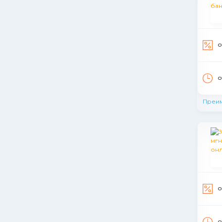
о
о
Преи
о
о