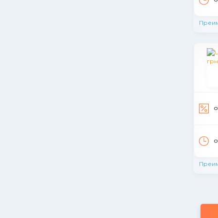
Преи
о
о
Преи