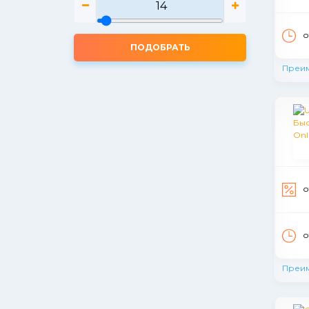
о
ПОДОБРАТЬ
Преи
о
о
Преи