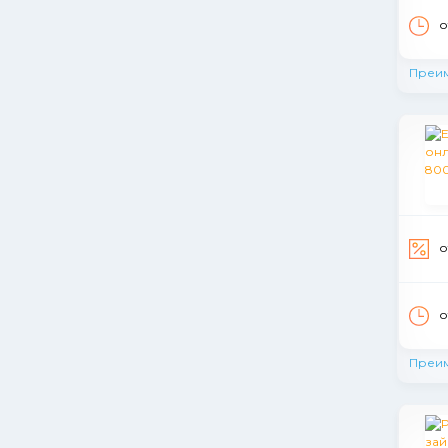
о
Преи
о
о
Преи