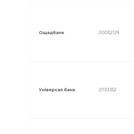
Ощадбанк
00032129
Універсал банк
21133352