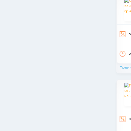
о
о
Преи
о