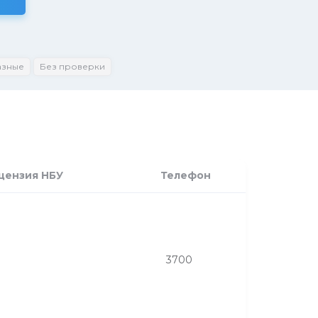
азные
Без проверки
цензия НБУ
Телефон
3700