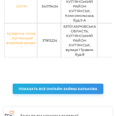
КУП'ЯНСЬКИЙ
СІМ"Я
34079434
РАЙОН
КУП'ЯНСЬК,
Комсомольська,
буд.5-А
63701 ХАРКІВСЬКА
ОБЛАСТЬ,
Кредитна спілка
КУП'ЯНСЬКИЙ
„ Куп’янський
37813224
РАЙОН
взаємний кредит
КУП'ЯНСЬК,
”
вулиця 1 Травня,
буд.8
ПОКАЗАТЬ ВСЕ ОНЛАЙН-ЗАЙМЫ ХАРЬКОВА
Была ли эта страница полезна?