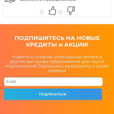
0
0
ПОДПИШИТЕСЬ НА НОВЫЕ
КРЕДИТЫ и АКЦИИ!
Новости о скидках, розыгрышах призов и
другие выгодные предложения для наших
подписчиков! Подпишись на рассылку и узнай
первым!