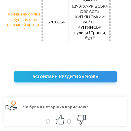
63701 ХАРКІВСЬКА
ОБЛАСТЬ,
Кредитна спілка
КУП'ЯНСЬКИЙ
„ Куп’янський
37813224
РАЙОН
взаємний кредит
КУП'ЯНСЬК,
”
вулиця 1 Травня,
буд.8
ВСІ ОНЛАЙН-КРЕДИТИ ХАРКОВА
Чи була ця сторінка корисною?
0
0