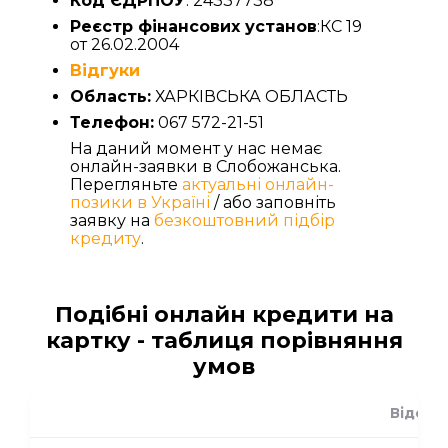
Код ЄДРПОУ
: 24337738
Реєстр фінансових установ
:КС 19
от 26.02.2004
Відгуки
Область:
ХАРКІВСЬКА ОБЛАСТЬ
Телефон:
067 572-21-51
На даний момент у нас немає
онлайн-заявки в Слобожанська.
Перегляньте
актуальні онлайн-
позики в Україні
/ або заповніть
заявку на
безкоштовний підбір
кредиту
.
Подібні онлайн кредити на
картку - таблиця порівняння
умов
Відсот