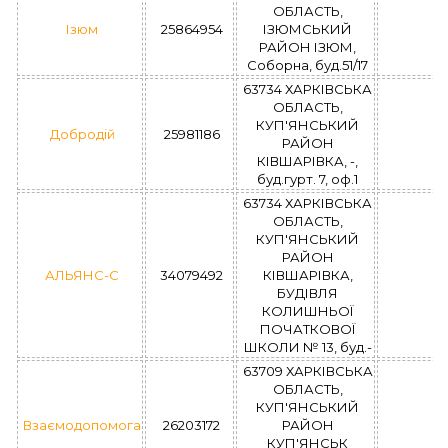
ОБЛАСТЬ,
Ізюм
25864954
ІЗЮМСЬКИЙ
РАЙОН ІЗЮМ,
Соборна, буд.51/17
63734 ХАРКІВСЬКА
ОБЛАСТЬ,
КУП'ЯНСЬКИЙ
Добродій
25981186
РАЙОН
КІВШАРІВКА, -,
буд.гурт. 7, оф.1
63734 ХАРКІВСЬКА
ОБЛАСТЬ,
КУП'ЯНСЬКИЙ
РАЙОН
АЛЬЯНС-С
34079492
КІВШАРІВКА,
БУДІВЛЯ
КОЛИШНЬОЇ
ПОЧАТКОВОЇ
ШКОЛИ № 13, буд.-
63709 ХАРКІВСЬКА
ОБЛАСТЬ,
КУП'ЯНСЬКИЙ
Взаємодопомога
26203172
РАЙОН
КУП'ЯНСЬК