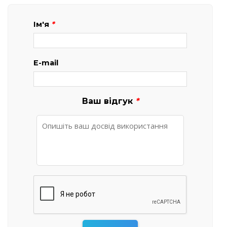
Ім'я
*
E-mail
Ваш відгук
*