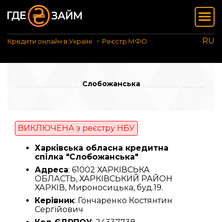
RU
Кредити онлайн в Україні
Реєстр МФО
Слобожанська
ВИКЛЮЧЕНА з реєстру НБУ
Харківська обласна кредитна
спілка "Слобожанська"
Адреса
: 61002 ХАРКІВСЬКА
ОБЛАСТЬ, ХАРКІВСЬКИЙ РАЙОН
ХАРКІВ, Мироносицька, буд.19.
Керівник
: Гончаренко Костянтин
Сергійович