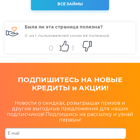
ВСЕ ЗАЙМЫ
Была ли эта страница полезна?
0
из
1
пользователей сочли её полезной
0
1
ПОДПИШИТЕСЬ НА НОВЫЕ
КРЕДИТЫ и АКЦИИ!
Новости о скидках, розыгрышах призов и
другие выгодные предложения для наших
подписчиков! Подпишись на рассылку и узнай
первым!