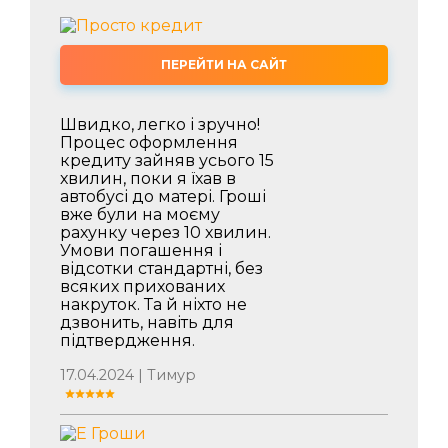
ПЕРЕЙТИ НА САЙТ
Швидко, легко і зручно!
Процес оформлення
кредиту зайняв усього 15
хвилин, поки я їхав в
автобусі до матері. Гроші
вже були на моєму
рахунку через 10 хвилин.
Умови погашення і
відсотки стандартні, без
всяких прихованих
накруток. Та й ніхто не
дзвонить, навіть для
підтвердження.
17.04.2024 | Тимур