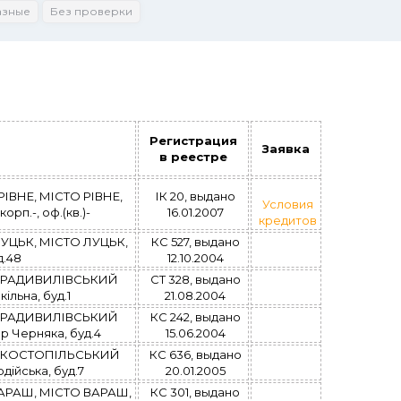
азные
Без проверки
Регистрация
Заявка
в реестре
ІВНЕ, МІСТО РІВНЕ,
ІК 20, выдано
Условия
орп.-, оф.(кв.)-
16.01.2007
кредитов
УЦЬК, МІСТО ЛУЦЬК,
КС 527, выдано
д.48
12.10.2004
, РАДИВИЛІВСЬКИЙ
СТ 328, выдано
льна, буд.1
21.08.2004
, РАДИВИЛІВСЬКИЙ
КС 242, выдано
 Черняка, буд.4
15.06.2004
, КОСТОПІЛЬСЬКИЙ
КС 636, выдано
ійська, буд.7
20.01.2005
АРАШ, МІСТО ВАРАШ,
КС 301, выдано