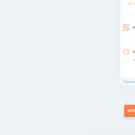
о
о
Преи
КР