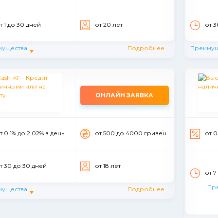
т 1 до 30 дней
от 20 лет
от 3
мущества
Подробнее
Преимущ
ОНЛАЙН ЗАЯВКА
т 0.1% до 2.02% в день
от 500 до 4000 гривен
от 0
т 30 до 30 дней
от 18 лет
от 7
Пр
мущества
Подробнее