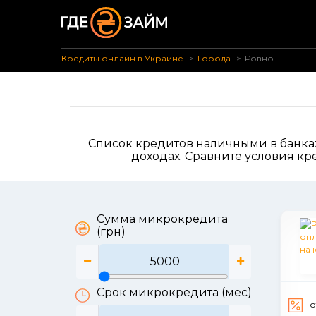
Кредиты онлайн в Украине
Города
Ровно
Список кредитов наличными в банках
доходах. Сравните условия кр
Сумма микрокредита
(грн)
Срок микрокредита (мес)
о