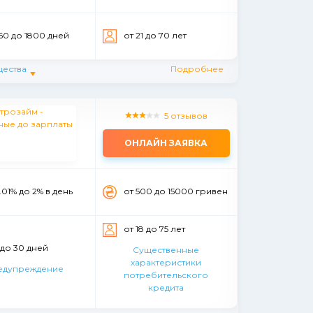
60 до 1800 дней
от 21 до 70 лет
ества
Подробнее
5 отзывов
ОНЛАЙН ЗАЯВКА
.01% до 2% в день
от 500 до 15000 гривен
от 18 до 75 лет
 до 30 дней
Существенные
характеристики
едупреждение
потребительского
кредита