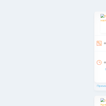
о
о
Преи