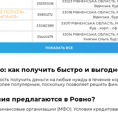
33023 РІВНЕНСЬКА ОБЛАСТЬ, Р
35539308
Відінська, бу
Е ПОЛІССЯ»
33018 РІВНЕНСЬКА ОБЛАСТЬ, Р
39810272
ОМПАНІЯ»
Відінська , буд
33017 РІВНЕНСЬКА ОБЛАСТЬ, РІВ
33082389
буд.-, корп.-, оф.
33014 РІВНЕНСЬКА ОБЛАСТЬ, Р
35440479
Княгині Ольги, буд.
ПОКАЗАТЬ ВСЕ
: как получить быстро и выгодн
ость получить деньги на любые нужды в течение к
более популярным, поскольку позволяет решить фи
ия предлагаются в Ровно?
финансовые организации (МФО). Условия кредитован