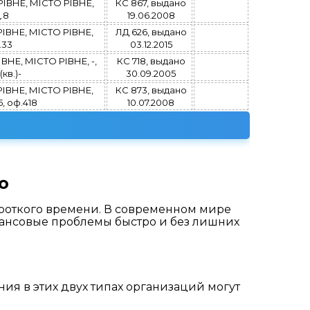
ІВНЕ, МІСТО РІВНЕ,
КС 867, выдано
д.8
19.06.2008
ІВНЕ, МІСТО РІВНЕ,
ЛД 626, выдано
.33
03.12.2015
НЕ, МІСТО РІВНЕ, -,
КС 718, выдано
(кв.)-
30.09.2005
ІВНЕ, МІСТО РІВНЕ,
КС 873, выдано
5, оф.418
10.07.2008
о
ороткого времени. В современном мире
нансовые проблемы быстро и без лишних
ия в этих двух типах организаций могут