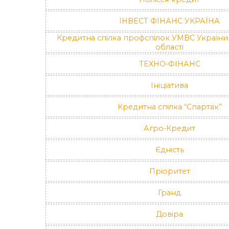
ІНВЕСТ ФІНАНС УКРАЇНА
Кредитна спілка профспілок УМВС України 
області
ТЕХНО-ФІНАНС
Ініціатива
Кредитна спілка “Спартак”
Агро-Кредит
Єдність
Пріоритет
Гранд
Довіра