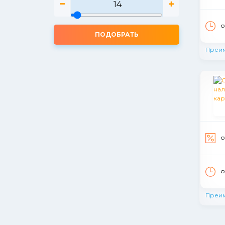
о
ПОДОБРАТЬ
Преи
о
о
Преи