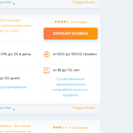
ества
Подробнее
3 отзыва
ОНЛАЙН ЗАЯВКА
.01% до 2% в день
от 500 до 15000 гривен
от 18 до 70 лет
 до 30 дней
Существенные
характеристики
едупреждение
потребительского
кредита
ества
Подробнее
9 отзывов