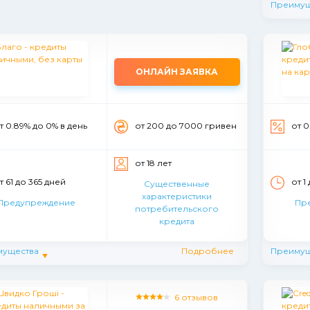
Преимущ
ОНЛАЙН ЗАЯВКА
т 0.89% до 0% в день
от 200 до 7000 гривен
от 0
от 18 лет
т 61 до 365 дней
от 1
Существенные
характеристики
Предупреждение
Пр
потребительского
кредита
мущества
Подробнее
Преимущ
6 отзывов