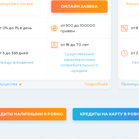
ОНЛАЙН ЗАЯВКА
от 500 до 100000
т 0% до 1% в день
от 8
гривен
от 18 до 70 лет
т 3 до 365 дней
от 2
Существенные
характеристики
Предупреждение
Пр
потребительского
кредита
мущества
Подробнее
Преимущ
ЕДИТЫ НАЛИЧНЫМИ В РОВНО
КРЕДИТЫ НА КАРТУ В РОВ