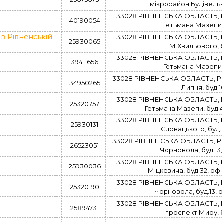
мікрорайон Будівельни
33028 РІВНЕНСЬКА ОБЛАСТЬ, Р
40190054
Гетьмана Мазепи,
в Рівненській
33028 РІВНЕНСЬКА ОБЛАСТЬ, Р
25930065
М.Хвильового, 
33028 РІВНЕНСЬКА ОБЛАСТЬ, Р
39411656
Гетьмана Мазепи,
33028 РІВНЕНСЬКА ОБЛАСТЬ, РІВ
34950265
Липня, буд.1
33028 РІВНЕНСЬКА ОБЛАСТЬ, Р
25320757
Гетьмана Мазепи, буд.4
33028 РІВНЕНСЬКА ОБЛАСТЬ, Р
25930131
Словацького, буд.1
33028 РІВНЕНСЬКА ОБЛАСТЬ, РІВ
26523051
Чорновола, буд.13,
33028 РІВНЕНСЬКА ОБЛАСТЬ, Р
25930036
Міцкевича, буд.32, оф.
33028 РІВНЕНСЬКА ОБЛАСТЬ, Р
25320190
Чорновола, буд.13, о
33028 РІВНЕНСЬКА ОБЛАСТЬ, Р
25894731
проспект Миру, 