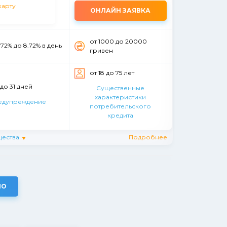
ОНЛАЙН ЗАЯВКА
от 1000 до 20000
.72% до 8.72% в день
гривен
от 18 до 75 лет
 до 31 дней
Существенные
характеристики
едупреждение
потребительского
кредита
ества
Подробнее
НО