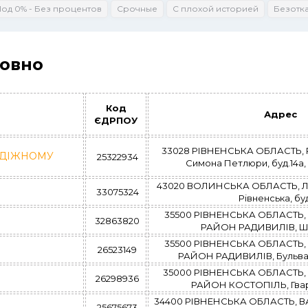
Под 0% - Без процентов
Срочные
С плохой историей
Безотк
Ровно
Код
Адрес
ЄДРПОУ
33028 РІВНЕНСЬКА ОБЛАСТЬ, Р
ДІЖНОМУ
25322934
Симона Петлюри, буд.14а, к
43020 ВОЛИНСЬКА ОБЛАСТЬ, Л
33075324
Рівненська, бу
35500 РІВНЕНСЬКА ОБЛАСТЬ
32863820
РАЙОН РАДИВИЛІВ, Шкі
35500 РІВНЕНСЬКА ОБЛАСТЬ
26523149
РАЙОН РАДИВИЛІВ, Бульвар
35000 РІВНЕНСЬКА ОБЛАСТЬ
26298936
РАЙОН КОСТОПІЛЬ, Гвард
34400 РІВНЕНСЬКА ОБЛАСТЬ, В
25675673