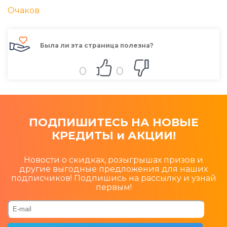
Очаков
Была ли эта страница полезна?
0
0
ПОДПИШИТЕСЬ НА НОВЫЕ
КРЕДИТЫ и АКЦИИ!
Новости о скидках, розыгрышах призов и
другие выгодные предложения для наших
подписчиков! Подпишись на рассылку и узнай
первым!