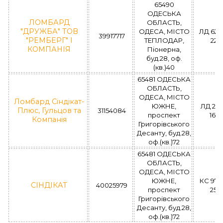
65490
ОДЕСЬКА
ЛОМБАРД
ОБЛАСТЬ,
"ДРУЖБА" ТОВ
ОДЕСА, МІСТО
ЛД 628
39917717
"РЕМБЕРГ" І
ТЕПЛОДАР,
22.1
КОМПАНІЯ
Піонерна,
буд.28, оф.
(кв.)40
65481 ОДЕСЬКА
ОБЛАСТЬ,
ОДЕСА, МІСТО
Ломбард Сіндікат-
ЮЖНЕ,
ЛД 231
Плюс, Гульцов та
31154084
проспект
16.1
Компанія
Григорівського
Десанту, буд.28,
оф.(кв.)72
65481 ОДЕСЬКА
ОБЛАСТЬ,
ОДЕСА, МІСТО
ЮЖНЕ,
КС 976
СІНДІКАТ
40025979
проспект
25.1
Григорівського
Десанту, буд.28,
оф.(кв.)72