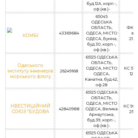
буд.12А, корп.-,
оф.(кв.)-
65045
ОДЕСЬКА
ОБЛАСТЬ,
ФК 0
43369684
ОДЕСА, МІСТО
вы
КОМБІ
ОДЕСА, Буніна,
21.0
буд.30, корп.-,
оф.(кв.)-
65125 ОДЕСЬКА
ОБЛАСТЬ,
Одеського
ОДЕСА, МІСТО
КС 510
інституту інженерів
26249168
ОДЕСА,
12.1
морського флоту
Канатна, буд.42,
оф.28
65125 ОДЕСЬКА
ОБЛАСТЬ,
ОДЕСА, МІСТО
НВЕСТИЦІЙНИЙ
КС 982
42840988
ОДЕСА, Велика
СОЮЗ "БУДОВА
25.0
Арнаутська,
буд.39, корп.-,
оф.(кв.)-
65125 ОДЕСЬКА