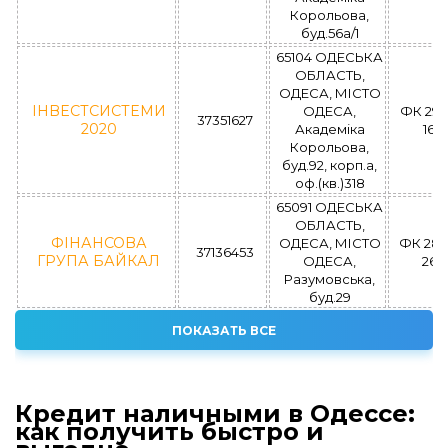
Корольова,
буд.56а/1
65104 ОДЕСЬКА
ОБЛАСТЬ,
ОДЕСА, МІСТО
ІНВЕСТСИСТЕМИ
ОДЕСА,
ФК 293
37351627
2020
Академіка
16.0
Корольова,
буд.92, корп.а,
оф.(кв.)318
65091 ОДЕСЬКА
ОБЛАСТЬ,
ФІНАНСОВА
ОДЕСА, МІСТО
ФК 286
37136453
ГРУПА БАЙКАЛ
ОДЕСА,
26.0
Разумовська,
буд.29
ПОКАЗАТЬ ВСЕ
Кредит наличными в Одессе:
как получить быстро и