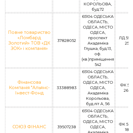
КОРОЛЬОВА,
буд.72
65104 ОДЕСЬКА
ОБЛАСТЬ,
ОДЕСА, МІСТО
Повне товариство
ОДЕСА,
«Ломбард
проспект
ЛД 550
37828052
Золотий» ТОВ «ДК
Академіка
25.0
ЗОК» і компанія»
Глушка, буд.13,
оф.
(кв.)приміщення
542
65104 ОДЕСЬКА
ОБЛАСТЬ,
Фінансова
ОДЕСА, МІСТО
ФК 56
Компанія "Альянс-
33388983
ОДЕСА,
26.0
Інвест-Фонд
Академіка
Корольова,
буд.літ А, 56
65104 ОДЕСЬКА
ОБЛАСТЬ,
ОДЕСА, МІСТО
ФК 534
СОЮЗ ФІНАНС
39507238
ОДЕСА,
18.0
Академіка