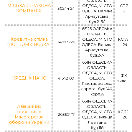
ОБЛАСТЬ,
МІСЬКА СТРАХОВА
ОДЕСА, МІСТО
СТ 77
30244124
КОМПАНІЯ
ОДЕСА, Велика
21.0
Арнаутська,
буд.2-Б/1
65125 ОДЕСЬКА
ОБЛАСТЬ,
Кредитна спілка
ОДЕСА, МІСТО
КС 799
34873720
”ПОТЬОМКІНСЬКА”
ОДЕСА, Велика
24.0
Арнаутська,
буд.2-А
65114 ОДЕСЬКА
ОБЛАСТЬ,
ОДЕСА, МІСТО
ФК 0
КРЕДІ ФІНАНС
41542109
ОДЕСА,
выдано 
Люстдорфська
дорога , буд.140,
корп.А
65114 ОДЕСЬКА
Авіаційних
ОБЛАСТЬ,
робітників
ОДЕСА, МІСТО
КС 200
26365147
Міністерства
ОДЕСА, вулиця
28.0
оборони України
Левітана,
буд.118