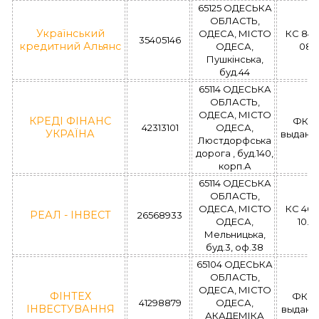
65125 ОДЕСЬКА
ОБЛАСТЬ,
Український
ОДЕСА, МІСТО
КС 842
35405146
кредитний Альянс
ОДЕСА,
08.1
Пушкінська,
буд.44
65114 ОДЕСЬКА
ОБЛАСТЬ,
ОДЕСА, МІСТО
КРЕДІ ФІНАНС
ФК 0
42313101
ОДЕСА,
УКРАЇНА
выдано 
Люстдорфська
дорога , буд.140,
корп.А
65114 ОДЕСЬКА
ОБЛАСТЬ,
ОДЕСА, МІСТО
КС 465
РЕАЛ - ІНВЕСТ
26568933
ОДЕСА,
10.0
Мельницька,
буд.3, оф.38
65104 ОДЕСЬКА
ОБЛАСТЬ,
ОДЕСА, МІСТО
ФІНТЕХ
ФК 0
41298879
ОДЕСА,
ІНВЕСТУВАННЯ
выдано 
АКАДЕМІКА