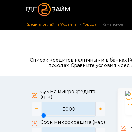
Кредиты онлайн в Украине
Города
Каменское
Список кредитов наличными в банках К
доходах. Сравните условия креди
Сумма микрокредита
(грн)
Срок микрокредита (мес)
о