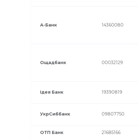
А-Банк
14360080
Ощадбанк
00032129
Ідея Банк
19390819
УкрСиббанк
09807750
ОТП Банк
21685166