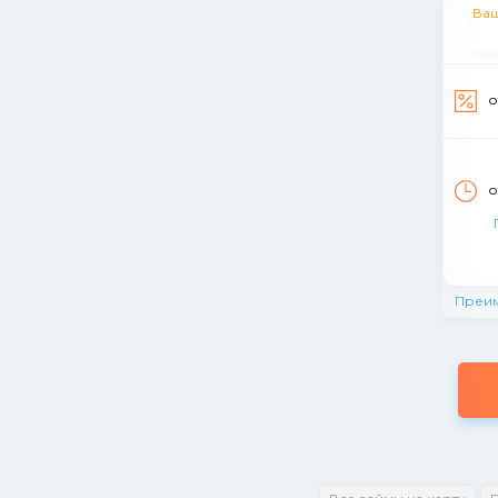
о
о
Преи