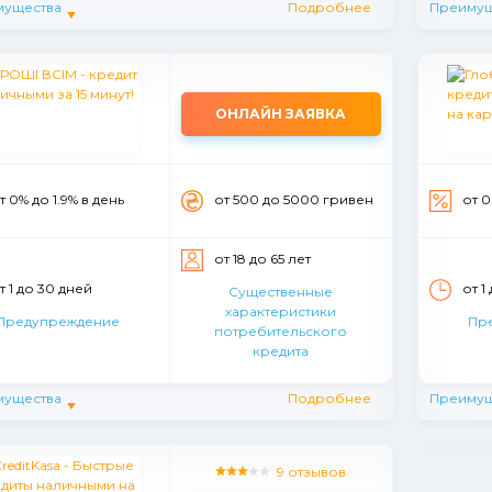
мущества
Подробнее
Преимущ
ОНЛАЙН ЗАЯВКА
т 0% до 1.9% в день
от 500 до 5000 гривен
от 0
от 18 до 65 лет
т 1 до 30 дней
от 1
Существенные
характеристики
Предупреждение
Пр
потребительского
кредита
мущества
Подробнее
Преимущ
9 отзывов