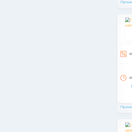
Преи
о
о
Преи