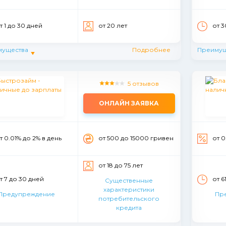
т 1 до 30 дней
от 20 лет
от 3
мущества
Подробнее
Преимущ
5 отзывов
ОНЛАЙН ЗАЯВКА
т 0.01% до 2% в день
от 500 до 15000 гривен
от 0
от 18 до 75 лет
т 7 до 30 дней
от 6
Существенные
характеристики
Предупреждение
Пр
потребительского
кредита