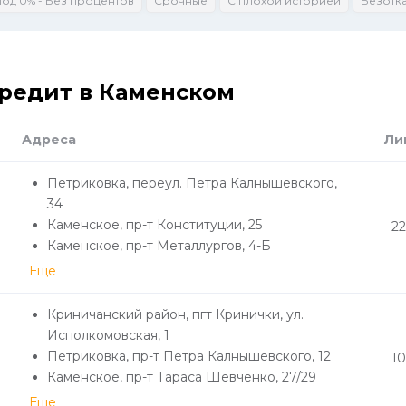
Под 0% - Без процентов
Срочные
С плохой историей
Безотк
кредит в Каменском
Адреса
Ли
Петриковка, переул. Петра Калнышевского,
34
Каменское, пр-т Конституции, 25
22
Каменское, пр-т Металлургов, 4-Б
Еще
Криничанский район, пгт Кринички, ул.
Исполкомовская, 1
Петриковка, пр-т Петра Калнышевского, 12
10
Каменское, пр-т Тараса Шевченко, 27/29
Еще