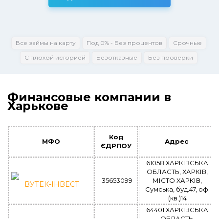
Все займы на карту
Под 0% - Без процентов
Срочные
С плохой историей
Безотказные
Без проверки
Финансовые компании в
Харькове
Код
МФО
Адрес
ЄДРПОУ
61058 ХАРКІВСЬКА
ОБЛАСТЬ, ХАРКІВ,
35653099
МІСТО ХАРКІВ,
ВУТЕК-ІНВЕСТ
Сумська, буд.47, оф.
(кв.)14
64401 ХАРКІВСЬКА
ОБЛАСТЬ,