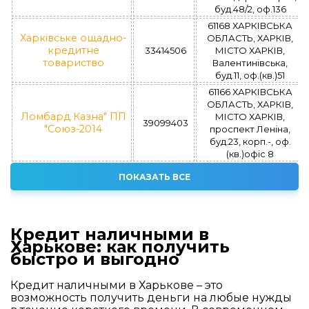
буд.48/2, оф.136
61168 ХАРКІВСЬКА
Харківське ощадно-
ОБЛАСТЬ, ХАРКІВ,
кредитне
33414506
МІСТО ХАРКІВ,
товариство
Валентинівська,
буд.11, оф.(кв.)51
61166 ХАРКІВСЬКА
ОБЛАСТЬ, ХАРКІВ,
Ломбард Казна" ПП
МІСТО ХАРКІВ,
39099403
"Союз-2014
проспект Леніна,
буд.23, корп.-, оф.
(кв.)офіс 8
ПОКАЗАТЬ ВСЕ
Кредит наличными в
Харькове: как получить
быстро и выгодно
Кредит наличными в Харькове – это
возможность получить деньги на любые нужды