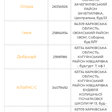
ЗАЧЕПИЛІВСЬКИЙ
Опора
26354926
РАЙОН
ЗАЧЕПИЛІВКА,
Центральна, буд.53
64309 ХАРКІВСЬКА
ОБЛАСТЬ,
Ізюм
25864954
ІЗЮМСЬКИЙ РАЙОН
ІЗЮМ, Соборна,
буд.51/17
63734 ХАРКІВСЬКА
ОБЛАСТЬ,
Добродій
25981186
КУП'ЯНСЬКИЙ
РАЙОН КІВШАРІВКА,
-, буд.гурт. 7, оф.1
63734 ХАРКІВСЬКА
ОБЛАСТЬ,
КУП'ЯНСЬКИЙ
РАЙОН КІВШАРІВКА,
АЛЬЯНС-С
34079492
БУДІВЛЯ
КОЛИШНЬОЇ
ПОЧАТКОВОЇ
ШКОЛИ № 13, буд.-
63709 ХАРКІВСЬКА