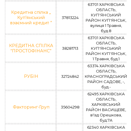
63701 ХАРКІВСЬКА
ОБЛАСТЬ,
Кредитна спілка „
КУП'ЯНСЬКИЙ
Куп’янський
37813224
РАЙОН КУП'ЯНСЬК,
взаємний кредит ”
вулиця 1 Травня,
буд.8
63701 ХАРКІВСЬКА
ОБЛАСТЬ,
КРЕДИТНА СПІЛКА
38281713
КУП'ЯНСЬКИЙ
“ПРОСТОФІНАНС”
РАЙОН КУП'ЯНСЬК,
1 Травня, буд.1
63374 ХАРКІВСЬКА
ОБЛАСТЬ,
РУБІН
32724842
КРАСНОГРАДСЬКИЙ
РАЙОН САДОВЕ, -,
буд.-
62495 ХАРКІВСЬКА
ОБЛАСТЬ,
ХАРКІВСЬКИЙ
Факторинг-Груп
35604298
РАЙОН ВАСИЩЕВЕ,
в'їзд Орешкова,
буд.7А
62340 ХАРКІВСЬКА