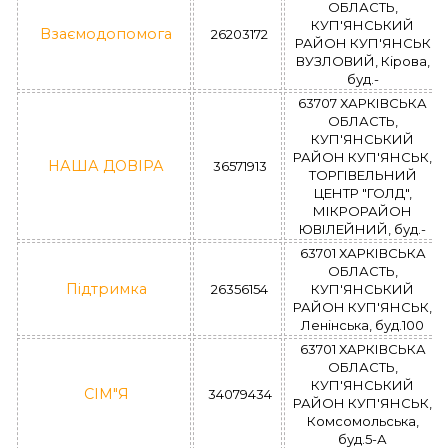
ОБЛАСТЬ,
КУП'ЯНСЬКИЙ
Взаємодопомога
26203172
РАЙОН КУП'ЯНСЬК
ВУЗЛОВИЙ, Кірова,
буд.-
63707 ХАРКІВСЬКА
ОБЛАСТЬ,
КУП'ЯНСЬКИЙ
РАЙОН КУП'ЯНСЬК,
НАША ДОВІРА
36571913
ТОРГІВЕЛЬНИЙ
ЦЕНТР "ГОЛД",
МІКРОРАЙОН
ЮВІЛЕЙНИЙ, буд.-
63701 ХАРКІВСЬКА
ОБЛАСТЬ,
Підтримка
26356154
КУП'ЯНСЬКИЙ
РАЙОН КУП'ЯНСЬК,
Ленінська, буд.100
63701 ХАРКІВСЬКА
ОБЛАСТЬ,
КУП'ЯНСЬКИЙ
СІМ"Я
34079434
РАЙОН КУП'ЯНСЬК,
Комсомольська,
буд.5-А