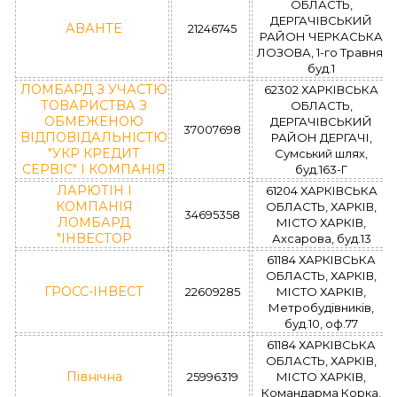
ОБЛАСТЬ,
ДЕРГАЧІВСЬКИЙ
АВАНТЕ
21246745
РАЙОН ЧЕРКАСЬКА
ЛОЗОВА, 1-го Травня,
буд.1
ЛОМБАРД З УЧАСТЮ
62302 ХАРКІВСЬКА
ТОВАРИСТВА З
ОБЛАСТЬ,
ОБМЕЖЕНОЮ
ДЕРГАЧІВСЬКИЙ
37007698
ВІДПОВІДАЛЬНІСТЮ
РАЙОН ДЕРГАЧІ,
"УКР КРЕДИТ
Сумський шлях,
СЕРВІС" І КОМПАНІЯ
буд.163-Г
ЛАРЮТІН І
61204 ХАРКІВСЬКА
КОМПАНІЯ
ОБЛАСТЬ, ХАРКІВ,
34695358
ЛОМБАРД
МІСТО ХАРКІВ,
"ІНВЕСТОР
Ахсарова, буд.13
61184 ХАРКІВСЬКА
ОБЛАСТЬ, ХАРКІВ,
ГРОСС-ІНВЕСТ
22609285
МІСТО ХАРКІВ,
Метробудівників,
буд.10, оф.77
61184 ХАРКІВСЬКА
ОБЛАСТЬ, ХАРКІВ,
Північна
25996319
МІСТО ХАРКІВ,
Командарма Корка,