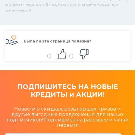
платежа и переплату Вы можете узнать на сайте кредитной
организации!
Была ли эта страница полезна?
0
0
ПОДПИШИТЕСЬ НА НОВЫЕ
КРЕДИТЫ и АКЦИИ!
Новости о скидках, розыгрышах призов и
другие выгодные предложения для наших
подписчиков! Подпишись на рассылку и узнай
первым!