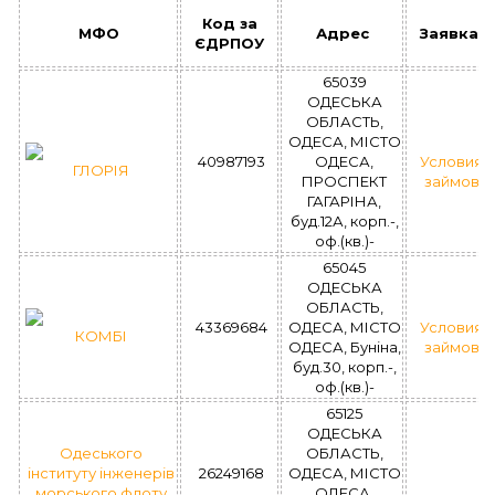
Код за
МФО
Адрес
Заявка
ЄДРПОУ
65039
ОДЕСЬКА
ОБЛАСТЬ,
ОДЕСА, МІСТО
40987193
ОДЕСА,
Условия
ГЛОРІЯ
ПРОСПЕКТ
займов
ГАГАРІНА,
буд.12А, корп.-,
оф.(кв.)-
65045
ОДЕСЬКА
ОБЛАСТЬ,
43369684
ОДЕСА, МІСТО
Условия
КОМБІ
ОДЕСА, Буніна,
займов
буд.30, корп.-,
оф.(кв.)-
65125
ОДЕСЬКА
Одеського
ОБЛАСТЬ,
інституту інженерів
26249168
ОДЕСА, МІСТО
морського флоту
ОДЕСА,