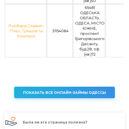
(кв.)40
65481
ОДЕСЬКА
ОБЛАСТЬ,
ОДЕСА, МІСТО
Ломбард Сіндікат-
ЮЖНЕ,
Плюс, Гульцов та
31154084
проспект
Компанія
Григорівського
Десанту,
буд.28, оф.
(кв.)72
ПОКАЗАТЬ ВСЕ ОНЛАЙН-ЗАЙМЫ ОДЕССЫ
Была ли эта страница полезна?