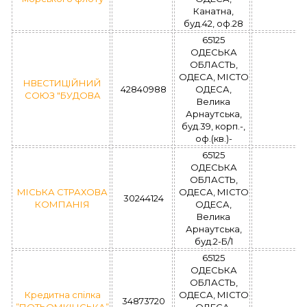
Канатна,
буд.42, оф.28
65125
ОДЕСЬКА
ОБЛАСТЬ,
ОДЕСА, МІСТО
НВЕСТИЦІЙНИЙ
42840988
ОДЕСА,
СОЮЗ "БУДОВА
Велика
Арнаутська,
буд.39, корп.-,
оф.(кв.)-
65125
ОДЕСЬКА
ОБЛАСТЬ,
МІСЬКА СТРАХОВА
ОДЕСА, МІСТО
30244124
КОМПАНІЯ
ОДЕСА,
Велика
Арнаутська,
буд.2-Б/1
65125
ОДЕСЬКА
ОБЛАСТЬ,
Кредитна спілка
ОДЕСА, МІСТО
34873720