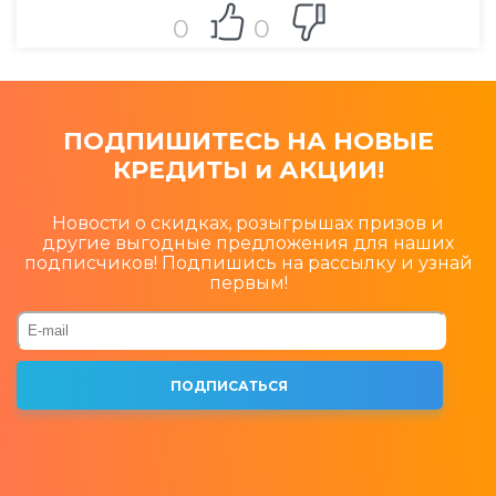
0
0
ПОДПИШИТЕСЬ НА НОВЫЕ
КРЕДИТЫ и АКЦИИ!
Новости о скидках, розыгрышах призов и
другие выгодные предложения для наших
подписчиков! Подпишись на рассылку и узнай
первым!