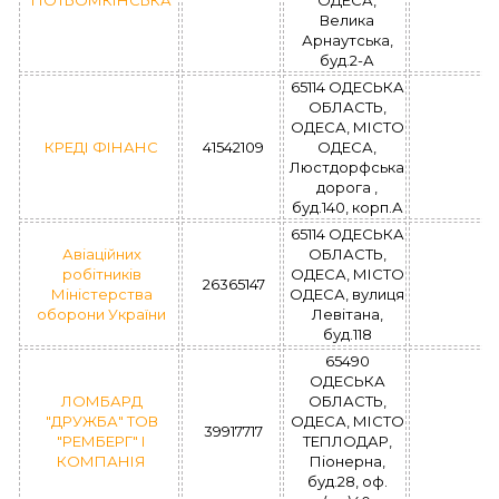
”ПОТЬОМКІНСЬКА”
ОДЕСА,
Велика
Арнаутська,
буд.2-А
65114 ОДЕСЬКА
ОБЛАСТЬ,
ОДЕСА, МІСТО
КРЕДІ ФІНАНС
41542109
ОДЕСА,
Люстдорфська
дорога ,
буд.140, корп.А
65114 ОДЕСЬКА
Авіаційних
ОБЛАСТЬ,
робітників
ОДЕСА, МІСТО
26365147
Міністерства
ОДЕСА, вулиця
оборони України
Левітана,
буд.118
65490
ОДЕСЬКА
ЛОМБАРД
ОБЛАСТЬ,
"ДРУЖБА" ТОВ
ОДЕСА, МІСТО
39917717
"РЕМБЕРГ" І
ТЕПЛОДАР,
КОМПАНІЯ
Піонерна,
буд.28, оф.