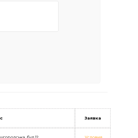
с
Заявка
ишгородська, буд.12
Условия