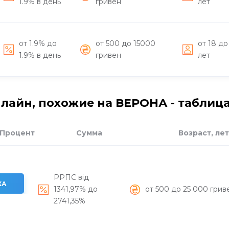
1.9% в день
гривен
лет
от 1.9% до
от 500 до 15000
от 18 до
1.9% в день
гривен
лет
лайн, похожие на ВЕРОНА - таблица
Процент
Сумма
Возраст, лет
РРПС від
КА
1341,97% до
от 500 до 25 000 грив
2741,35%