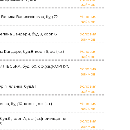
займов
, Велика Васильківська, буд.72
Условия
займов
епана Бандери, буд.8, корп.6
Условия
займов
 Бандери, буд.8, корп.6, оф.(кв.)-
Условия
займов
РИЛІВСЬКА, буд.160, оф.(кв.)КОРПУС
Условия
займов
рія Іллєнка, буд.81
Условия
займов
нка, буд.10, корп.-, оф.(кв.)-
Условия
займов
буд.6 , корп.А, оф.(кв.)приміщення
Условия
3
займов