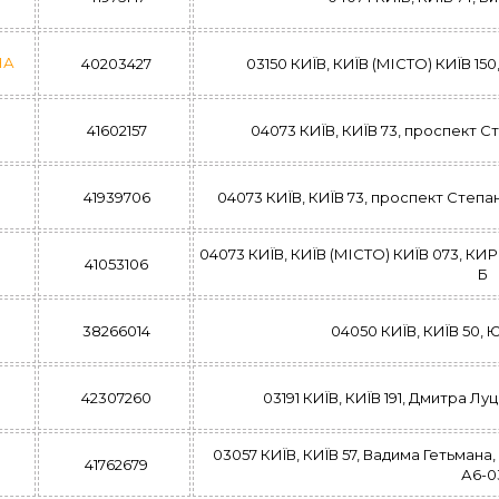
НА
40203427
03150 КИЇВ, КИЇВ (МІСТО) КИЇВ 150
41602157
04073 КИЇВ, КИЇВ 73, проспект Ст
41939706
04073 КИЇВ, КИЇВ 73, проспект Степана
04073 КИЇВ, КИЇВ (МІСТО) КИЇВ 073, КИ
41053106
Б
38266014
04050 КИЇВ, КИЇВ 50, Ю
42307260
03191 КИЇВ, КИЇВ 191, Дмитра Луце
03057 КИЇВ, КИЇВ 57, Вадима Гетьмана, 
41762679
А6-0