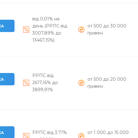
від 0,01% на
день (РРПС від
от 500 до 30 000
КА
3007,89% до
гривен
13467,15%)
РРПС вiд
от 500 до 20 000
КА
2617,16% до
гривен
3899,91%
РРПС від 3.71%
от 1 000 до 15 000
КА