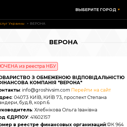
ВЫБЕРИТЕ ГОРОД
слуг Украины
ВЕРОНА
ВЕРОНА
ЮЧЕНА из реестра НБУ
ОВАРИСТВО З ОБМЕЖЕНОЮ ВІДПОВІДАЛЬНІСТЮ
ФІНАНСОВА КОМПАНІЯ "ВЕРОНА"
онтакты
: info@groshivsim.com
Перейти на сайт
дрес
: 04073 КИЇВ, КИЇВ 73, проспект Степана
андери, буд.8, корп.6.
уководитель
: Хлебнікова Ольга Іванівна
од ЄДРПОУ
: 41602157
омер в реестре финансовых организаций
:ФК 964