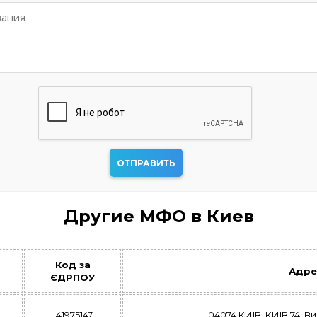
Другие МФО в Киев
Код за
Адре
ЄДРПОУ
41975147
04074 КИЇВ, КИЇВ 74, В