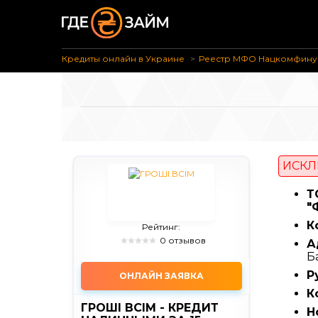
Кредиты онлайн в Украине
Реестр МФО Нацкомфину
ИСКЛ
Т
"
К
Рейтинг:
0 отзывов
А
Б
Р
ОНЛАЙН ЗАЯВКА
К
ГРОШІ ВСІМ - КРЕДИТ
Н