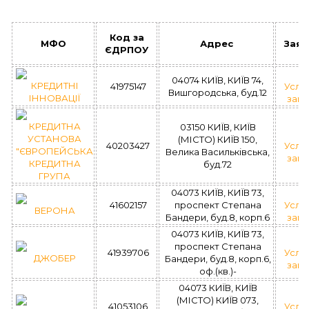
Код за
МФО
Адрес
Заяв
ЄДРПОУ
04074 КИЇВ, КИЇВ 74,
КРЕДИТНІ
41975147
Усло
Вишгородська, буд.12
ІННОВАЦІЇ
зай
КРЕДИТНА
03150 КИЇВ, КИЇВ
УСТАНОВА
(МІСТО) КИЇВ 150,
40203427
Усло
"ЄВРОПЕЙСЬКА
Велика Васильківська,
зай
КРЕДИТНА
буд.72
ГРУПА
04073 КИЇВ, КИЇВ 73,
41602157
проспект Степана
Усло
ВЕРОНА
Бандери, буд.8, корп.6
зай
04073 КИЇВ, КИЇВ 73,
проспект Степана
41939706
Усло
ДЖОБЕР
Бандери, буд.8, корп.6,
зай
оф.(кв.)-
04073 КИЇВ, КИЇВ
(МІСТО) КИЇВ 073,
41053106
Усло