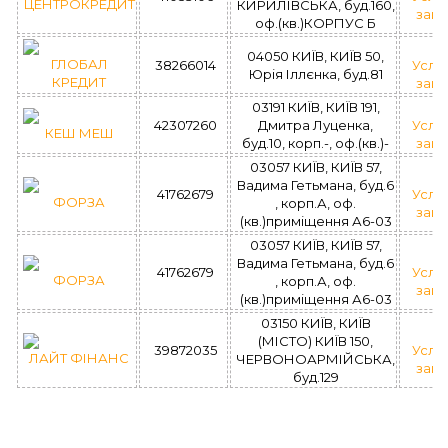
ЦЕНТРОКРЕДИТ
КИРИЛІВСЬКА, буд.160,
зай
оф.(кв.)КОРПУС Б
04050 КИЇВ, КИЇВ 50,
ГЛОБАЛ
38266014
Усло
Юрія Іллєнка, буд.81
КРЕДИТ
зай
03191 КИЇВ, КИЇВ 191,
42307260
Дмитра Луценка,
Усло
КЕШ МЕШ
буд.10, корп.-, оф.(кв.)-
зай
03057 КИЇВ, КИЇВ 57,
Вадима Гетьмана, буд.6
41762679
Усло
ФОРЗА
, корп.А, оф.
зай
(кв.)приміщення А6-03
03057 КИЇВ, КИЇВ 57,
Вадима Гетьмана, буд.6
41762679
Усло
ФОРЗА
, корп.А, оф.
зай
(кв.)приміщення А6-03
03150 КИЇВ, КИЇВ
(МІСТО) КИЇВ 150,
39872035
Усло
ЛАЙТ ФІНАНС
ЧЕРВОНОАРМІЙСЬКА,
зай
буд.129