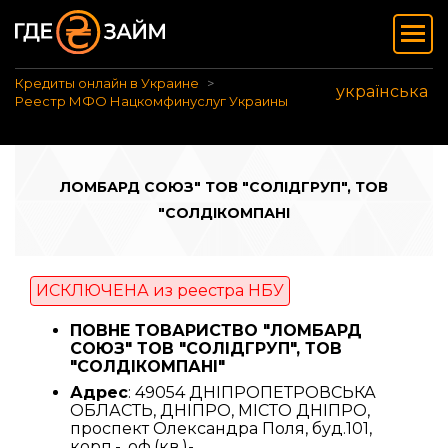
Кредиты онлайн в Украине
українська
Реестр МФО Нацкомфинуслуг Украины
ЛОМБАРД СОЮЗ" ТОВ "СОЛІДГРУП", ТОВ
"СОЛДІКОМПАНІ
ИСКЛЮЧЕНА из реестра НБУ
ПОВНЕ ТОВАРИСТВО "ЛОМБАРД
СОЮЗ" ТОВ "СОЛІДГРУП", ТОВ
"СОЛДІКОМПАНІ"
Адрес
: 49054 ДНІПРОПЕТРОВСЬКА
ОБЛАСТЬ, ДНІПРО, МІСТО ДНІПРО,
проспект Олександра Поля, буд.101,
корп.-, оф.(кв.)-.