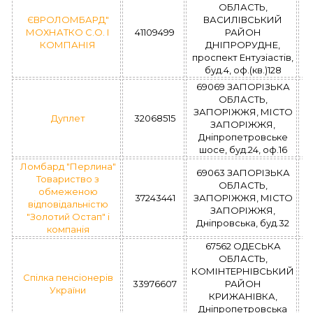
ОБЛАСТЬ,
ЄВРОЛОМБАРД"
ВАСИЛІВСЬКИЙ
МОХНАТКО С.О. І
41109499
РАЙОН
КОМПАНІЯ
ДНІПРОРУДНЕ,
проспект Ентузіастів,
буд.4, оф.(кв.)128
69069 ЗАПОРІЗЬКА
ОБЛАСТЬ,
ЗАПОРІЖЖЯ, МІСТО
Дуплет
32068515
ЗАПОРІЖЖЯ,
Дніпропетровське
шосе, буд.24, оф.16
Ломбард "Перлина"
69063 ЗАПОРІЗЬКА
Товариство з
ОБЛАСТЬ,
обмеженою
37243441
ЗАПОРІЖЖЯ, МІСТО
відповідальністю
ЗАПОРІЖЖЯ,
"Золотий Остап" і
Дніпровська, буд.32
компанія
67562 ОДЕСЬКА
ОБЛАСТЬ,
КОМІНТЕРНІВСЬКИЙ
Спілка пенсіонерів
33976607
РАЙОН
України
КРИЖАНІВКА,
Дніпропетровська