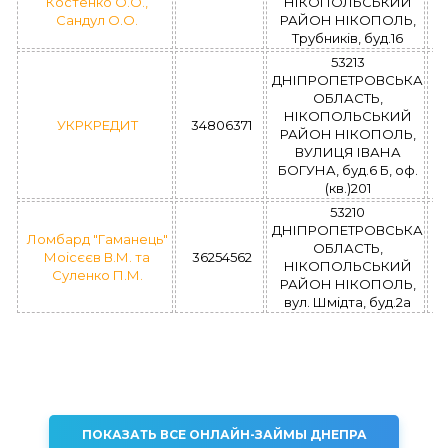
Костенко О.О.,
НІКОПОЛЬСЬКИЙ
Сандул О.О.
РАЙОН НІКОПОЛЬ,
Трубників, буд.16
53213
ДНІПРОПЕТРОВСЬКА
ОБЛАСТЬ,
НІКОПОЛЬСЬКИЙ
УКРКРЕДИТ
34806371
РАЙОН НІКОПОЛЬ,
ВУЛИЦЯ ІВАНА
БОГУНА, буд.6 Б, оф.
(кв.)201
53210
ДНІПРОПЕТРОВСЬКА
Ломбард "Гаманець"
ОБЛАСТЬ,
Моісєєв В.М. та
36254562
НІКОПОЛЬСЬКИЙ
Суленко П.М.
РАЙОН НІКОПОЛЬ,
вул. Шмідта, буд.2а
ПОКАЗАТЬ ВСЕ ОНЛАЙН-ЗАЙМЫ ДНЕПРА