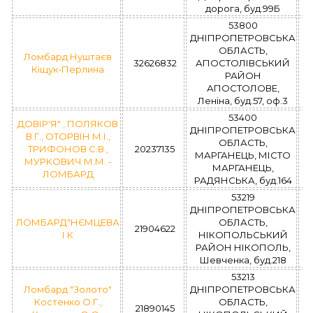
дорога, буд.99Б
53800
ДНІПРОПЕТРОВСЬКА
ОБЛАСТЬ,
Ломбард Нуштаєв
32626832
АПОСТОЛІВСЬКИЙ
Кіщук-Перлина
РАЙОН
АПОСТОЛОВЕ,
Леніна, буд.57, оф.3
53400
ДОВІР'Я" , ПОЛЯКОВ
ДНІПРОПЕТРОВСЬКА
В.Г., ОТОРВІН М.І.,
ОБЛАСТЬ,
ТРИФОНОВ С.В.,
20237135
МАРГАНЕЦЬ, МІСТО
МУРКОВИЧ М.М. -
МАРГАНЕЦЬ,
ЛОМБАРД
РАДЯНСЬКА, буд.164
53219
ДНІПРОПЕТРОВСЬКА
ЛОМБАРД"НЄМЦЕВА
ОБЛАСТЬ,
21904622
І К
НІКОПОЛЬСЬКИЙ
РАЙОН НІКОПОЛЬ,
Шевченка, буд.218
53213
Ломбард "Золото"
ДНІПРОПЕТРОВСЬКА
Костенко О.Г.,
ОБЛАСТЬ,
21890145