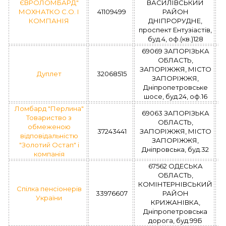
ЄВРОЛОМБАРД"
ВАСИЛІВСЬКИЙ
МОХНАТКО С.О. І
41109499
РАЙОН
КОМПАНІЯ
ДНІПРОРУДНЕ,
проспект Ентузіастів,
буд.4, оф.(кв.)128
69069 ЗАПОРІЗЬКА
ОБЛАСТЬ,
ЗАПОРІЖЖЯ, МІСТО
Дуплет
32068515
ЗАПОРІЖЖЯ,
Дніпропетровське
шосе, буд.24, оф.16
Ломбард "Перлина"
69063 ЗАПОРІЗЬКА
Товариство з
ОБЛАСТЬ,
обмеженою
37243441
ЗАПОРІЖЖЯ, МІСТО
відповідальністю
ЗАПОРІЖЖЯ,
"Золотий Остап" і
Дніпровська, буд.32
компанія
67562 ОДЕСЬКА
ОБЛАСТЬ,
КОМІНТЕРНІВСЬКИЙ
Спілка пенсіонерів
33976607
РАЙОН
України
КРИЖАНІВКА,
Дніпропетровська
дорога, буд.99Б