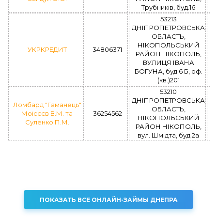
Трубників, буд.16
53213
ДНІПРОПЕТРОВСЬКА
ОБЛАСТЬ,
НІКОПОЛЬСЬКИЙ
УКРКРЕДИТ
34806371
РАЙОН НІКОПОЛЬ,
ВУЛИЦЯ ІВАНА
БОГУНА, буд.6 Б, оф.
(кв.)201
53210
ДНІПРОПЕТРОВСЬКА
Ломбард "Гаманець"
ОБЛАСТЬ,
Моісєєв В.М. та
36254562
НІКОПОЛЬСЬКИЙ
Суленко П.М.
РАЙОН НІКОПОЛЬ,
вул. Шмідта, буд.2а
ПОКАЗАТЬ ВСЕ ОНЛАЙН-ЗАЙМЫ ДНЕПРА