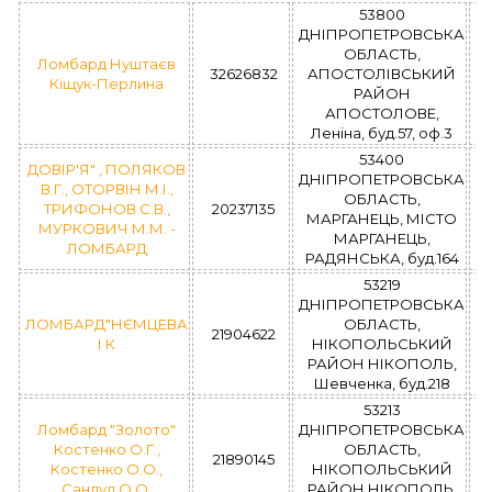
53800
ДНІПРОПЕТРОВСЬКА
ОБЛАСТЬ,
Ломбард Нуштаєв
32626832
АПОСТОЛІВСЬКИЙ
Кіщук-Перлина
РАЙОН
АПОСТОЛОВЕ,
Леніна, буд.57, оф.3
53400
ДОВІР'Я" , ПОЛЯКОВ
ДНІПРОПЕТРОВСЬКА
В.Г., ОТОРВІН М.І.,
ОБЛАСТЬ,
ТРИФОНОВ С.В.,
20237135
МАРГАНЕЦЬ, МІСТО
МУРКОВИЧ М.М. -
МАРГАНЕЦЬ,
ЛОМБАРД
РАДЯНСЬКА, буд.164
53219
ДНІПРОПЕТРОВСЬКА
ЛОМБАРД"НЄМЦЕВА
ОБЛАСТЬ,
21904622
І К
НІКОПОЛЬСЬКИЙ
РАЙОН НІКОПОЛЬ,
Шевченка, буд.218
53213
Ломбард "Золото"
ДНІПРОПЕТРОВСЬКА
Костенко О.Г.,
ОБЛАСТЬ,
21890145
Костенко О.О.,
НІКОПОЛЬСЬКИЙ
Сандул О.О.
РАЙОН НІКОПОЛЬ,