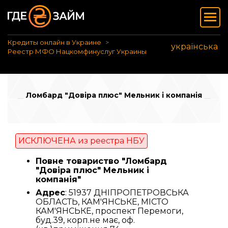
Кредиты онлайн в Украине
українська
Реестр МФО Нацкомфинуслуг Украины
Ломбард "Довіра плюс" Мельник і компанія
ИСКЛЮЧЕНА из реестра НБУ
Повне товариство "Ломбард
"Довіра плюс" Мельник і
компанія"
Адрес
: 51937 ДНІПРОПЕТРОВСЬКА
ОБЛАСТЬ, КАМ'ЯНСЬКЕ, МІСТО
КАМ'ЯНСЬКЕ, проспект Перемоги,
буд.39, корп.не має, оф.