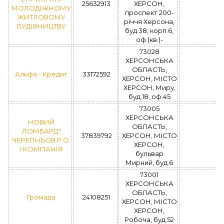
25632913
ХЕРСОН,
МОЛОДІЖНОМУ
проспект 200-
ЖИТЛОВОМУ
річчя Херсона,
БУДІВНИЦТВУ
буд.38, корп.6,
оф.(кв.)-
73028
ХЕРСОНСЬКА
ОБЛАСТЬ,
Альфа - Кредит
33172592
ХЕРСОН, МІСТО
ХЕРСОН, Миру,
буд.18, оф.45
73005
ХЕРСОНСЬКА
НОВИЙ
ОБЛАСТЬ,
ЛОМБАРД"
37839792
ХЕРСОН, МІСТО
ЧЕРЕПНЬОВ Р.О.
ХЕРСОН,
І КОМПАНІЯ
бульвар
Мирний, буд.6
73001
ХЕРСОНСЬКА
ОБЛАСТЬ,
Громада
24108251
ХЕРСОН, МІСТО
ХЕРСОН,
Робоча, буд.52