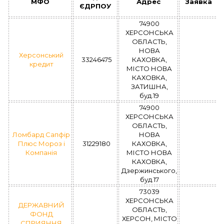
МФО
Адрес
Заявка
ЄДРПОУ
74900
ХЕРСОНСЬКА
ОБЛАСТЬ,
НОВА
Херсонський
33246475
КАХОВКА,
кредит
МІСТО НОВА
КАХОВКА,
ЗАТИШНА,
буд.19
74900
ХЕРСОНСЬКА
ОБЛАСТЬ,
Ломбард Сапфір
НОВА
Плюс Мороз і
31229180
КАХОВКА,
Компанія
МІСТО НОВА
КАХОВКА,
Дзержинського,
буд.17
73039
ХЕРСОНСЬКА
ДЕРЖАВНИЙ
ОБЛАСТЬ,
ФОНД
ХЕРСОН, МІСТО
СПРИЯННЯ