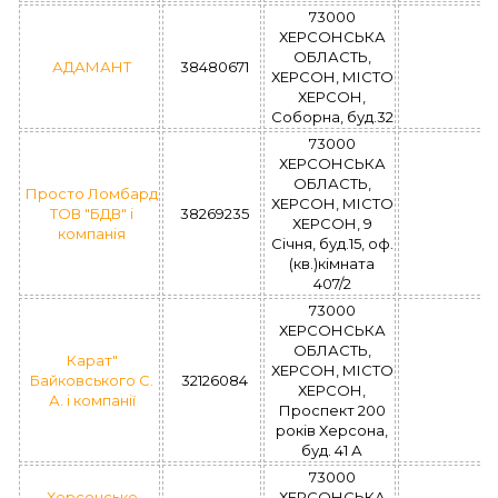
73000
ХЕРСОНСЬКА
ОБЛАСТЬ,
АДАМАНТ
38480671
ХЕРСОН, МІСТО
ХЕРСОН,
Соборна, буд.32
73000
ХЕРСОНСЬКА
ОБЛАСТЬ,
Просто Ломбард
ХЕРСОН, МІСТО
ТОВ "БДВ" і
38269235
ХЕРСОН, 9
компанія
Cічня, буд.15, оф.
(кв.)кімната
407/2
73000
ХЕРСОНСЬКА
ОБЛАСТЬ,
Карат"
ХЕРСОН, МІСТО
Байковського С.
32126084
ХЕРСОН,
А. і компанії
Проспект 200
років Херсона,
буд. 41 А
73000
Херсонське
ХЕРСОНСЬКА