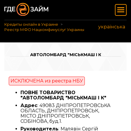
Кредиты онлайн в Украине
українська
Реестр МФО Нацкомфинуслуг Украины
АВТОЛОМБАРД "МІСЬКМАШ І К
ИСКЛЮЧЕНА из реестра НБУ
ПОВНЕ ТОВАРИСТВО
"АВТОЛОМБАРД "МІСЬКМАШ І К"
Адрес
: 49083 ДНІПРОПЕТРОВСЬКА
ОБЛАСТЬ, ДНІПРОПЕТРОВСЬК,
МІСТО ДНІПРОПЕТРОВСЬК,
СОБІНОВА, буд.1.
Руководитель
: Малявін Сергій