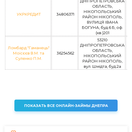
ДНІПРОПЕТРОВСЬКА
ОБЛАСТЬ,
НІКОПОЛЬСЬКИЙ
УКРКРЕДИТ
34806371
РАЙОН НІКОПОЛЬ,
ВУЛИЦЯ ІВАНА
БОГУНА, буд.6 Б, оф.
(кв.)201
53210
ДНІПРОПЕТРОВСЬКА
Ломбард "Гаманець"
ОБЛАСТЬ,
Моісєєв В.М. та
36254562
НІКОПОЛЬСЬКИЙ
Суленко П.М.
РАЙОН НІКОПОЛЬ,
вул. Шмідта, буд.2а
ПОКАЗАТЬ ВСЕ ОНЛАЙН-ЗАЙМЫ ДНЕПРА