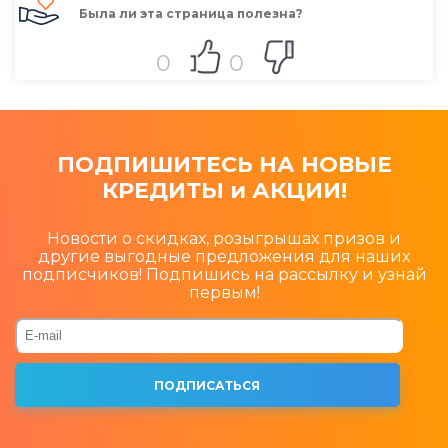
Была ли эта страница полезна?
0
0
ПОДПИШИТЕСЬ НА НОВЫЕ
КРЕДИТЫ и АКЦИИ!
Новости о скидках, розыгрышах призов и
другие выгодные предложения для наших
подписчиков! Подпишись на рассылку и узнай
первым!