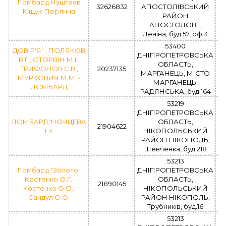
Ломбард Нуштаєв
32626832
АПОСТОЛІВСЬКИЙ
Кіщук-Перлина
РАЙОН
АПОСТОЛОВЕ,
Леніна, буд.57, оф.3
53400
ДОВІР'Я" , ПОЛЯКОВ
ДНІПРОПЕТРОВСЬКА
В.Г., ОТОРВІН М.І.,
ОБЛАСТЬ,
ТРИФОНОВ С.В.,
20237135
МАРГАНЕЦЬ, МІСТО
МУРКОВИЧ М.М. -
МАРГАНЕЦЬ,
ЛОМБАРД
РАДЯНСЬКА, буд.164
53219
ДНІПРОПЕТРОВСЬКА
ЛОМБАРД"НЄМЦЕВА
ОБЛАСТЬ,
21904622
І К
НІКОПОЛЬСЬКИЙ
РАЙОН НІКОПОЛЬ,
Шевченка, буд.218
53213
Ломбард "Золото"
ДНІПРОПЕТРОВСЬКА
Костенко О.Г.,
ОБЛАСТЬ,
21890145
Костенко О.О.,
НІКОПОЛЬСЬКИЙ
Сандул О.О.
РАЙОН НІКОПОЛЬ,
Трубників, буд.16
53213