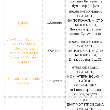
проспект Ентузіастів,
буд.4, оф.(кв.)128
69069 ЗАПОРІЗЬКА
ОБЛАСТЬ,
ЗАПОРІЖЖЯ, МІСТО
Дуплет
32068515
ЗАПОРІЖЖЯ,
Дніпропетровське
шосе, буд.24, оф.16
Ломбард "Перлина"
69063 ЗАПОРІЗЬКА
Товариство з
ОБЛАСТЬ,
обмеженою
37243441
ЗАПОРІЖЖЯ, МІСТО
відповідальністю
ЗАПОРІЖЖЯ,
"Золотий Остап" і
Дніпровська, буд.32
компанія
67562 ОДЕСЬКА
ОБЛАСТЬ,
КОМІНТЕРНІВСЬКИЙ
Спілка пенсіонерів
33976607
РАЙОН
України
КРИЖАНІВКА,
Дніпропетровська
дорога, буд.99Б
53800
ДНІПРОПЕТРОВСЬКА
ОБЛАСТЬ,