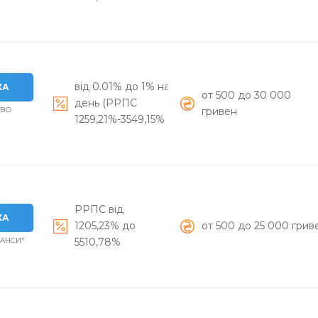
від 0.01% до 1% на
КА
от 500 до 30 000
день (РРПС
ТВО
гривен
1259,21%-3549,15% )
РРПС від
КА
1205,23% до
от 500 до 25 000 грив
НАНСИ"
5510,78%