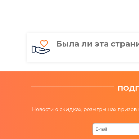
Была ли эта стран
ПОДП
Новости о скидках, розыгрышах призов