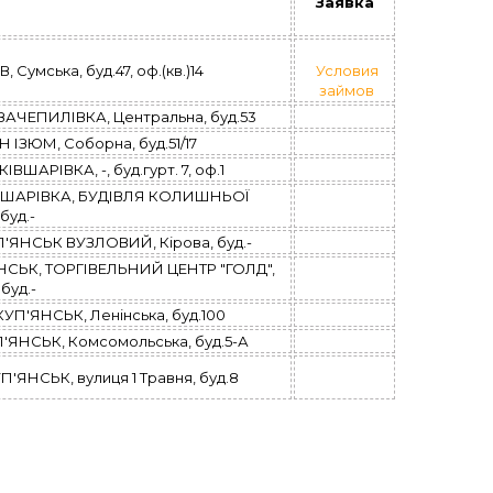
Заявка
Сумська, буд.47, оф.(кв.)14
Условия
займов
ЧЕПИЛІВКА, Центральна, буд.53
ЗЮМ, Соборна, буд.51/17
АРІВКА, -, буд.гурт. 7, оф.1
ВШАРІВКА, БУДІВЛЯ КОЛИШНЬОЇ
уд.-
ЯНСЬК ВУЗЛОВИЙ, Кірова, буд.-
СЬК, ТОРГІВЕЛЬНИЙ ЦЕНТР "ГОЛД",
уд.-
П'ЯНСЬК, Ленінська, буд.100
ЯНСЬК, Комсомольська, буд.5-А
НСЬК, вулиця 1 Травня, буд.8