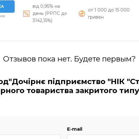
від 0,95% на
КА
от 1 000 до 15 000
день (РРПС до
НІЯ
гривен
3142,15%)
Отзывов пока нет. Будете первым?
д"Дочірнє підприємство "НІК "Ст
рного товариства закритого типу
E-mail