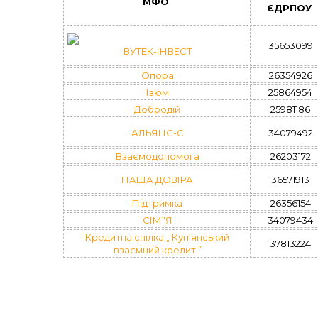
МФО
ЄДРПОУ
35653099
ВУТЕК-ІНВЕСТ
Опора
26354926
Ізюм
25864954
Добродій
25981186
АЛЬЯНС-С
34079492
Взаємодопомога
26203172
НАША ДОВІРА
36571913
Підтримка
26356154
СІМ"Я
34079434
Кредитна спілка „ Куп’янський
37813224
взаємний кредит ”