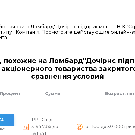
йн-заявки в Ломбард"Дочірнє підприємство "НІК "Ст
 типу і Компанія. Посмотрите действующие онлайн-з
та.
 похожие на Ломбард"Дочірнє підпр
 акціонерного товариства закритого 
сравнения условий
Процент
Сумма
Возраст, лет
РРПС від
КА
3194,73% до
от 100 до 30 000 грив
ТВО
5916,41