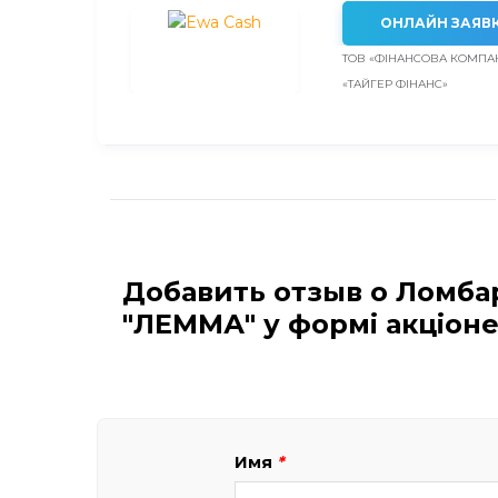
ОНЛАЙН ЗАЯВ
ТОВ «ФІНАНСОВА КОМПА
«ТАЙГЕР ФІНАНС»
Добавить отзыв о Ломбар
"ЛЕММА" у формі акціоне
Имя
*