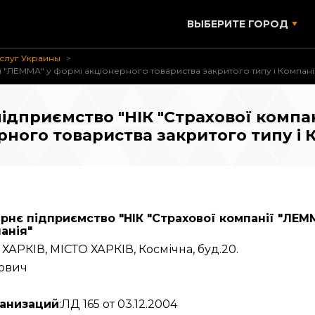
ВЫБЕРИТЕ ГОРОД
слуг Украины
ї "ЛЕММА" у формі акціонерного товариства закритого типу і Компан
ідприємство "НІК "Страхової компан
рного товариства закритого типу і 
нє підприємство "НІК "Страхової компанії "ЛЕМ
анія"
ХАРКІВ, МІСТО ХАРКІВ, Космічна, буд.20.
кович
ганизаций
:ЛД 165 от 03.12.2004