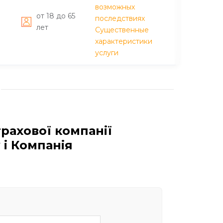
возможных
от 18 до 65
последствиях
лет
Существенные
характеристики
услуги
рахової компанії
 і Компанія