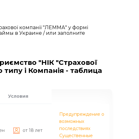
рахової компанії "ЛЕММА" у формі
аймы в Украине / или заполните
иємство "НІК "Страхової
типу і Компанія - таблица
Условия
Предупреждение о
возможных
последствиях
ен
от 18 лет
Существенные