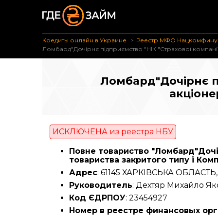
Кредиты онлайн в Украине
Реестр МФО Нацкомфину
Ломбард"Дочірнє підприємство "НІК "Страхової компані
Ломбард"Дочірнє п
акціоне
ИСКЛЮЧЕНА из реестра НБУ
Повне товариство "Ломбард"Дочір
товариства закритого типу і Комп
Адрес
: 61145 ХАРКІВСЬКА ОБЛАСТЬ, 
Руководитель
: Дехтяр Михайло Я
Код ЄДРПОУ
: 23454927
Номер в реестре финансовых ор