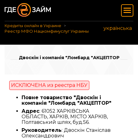
Кредиты онлайн в Украине
українська
Реестр МФО Нацкомфинуслуг Украины
Двоскін і компанія "Ломбард "АКЦЕПТОР
ИСКЛЮЧЕНА из реестра НБУ
Повне товариство "Двоскін і
компанія "Ломбард "АКЦЕПТОР"
Адрес
: 61052 ХАРКІВСЬКА
ОБЛАСТЬ, ХАРКІВ, МІСТО ХАРКІВ,
Полтавський шлях, буд.56.
Руководитель
: Двоскін Станіслав
Олександрович