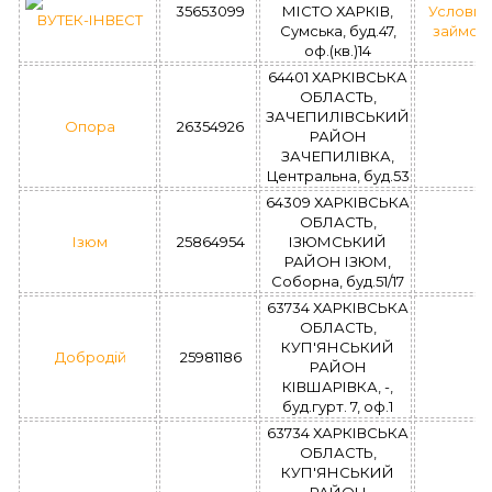
35653099
МІСТО ХАРКІВ,
Условия
ВУТЕК-ІНВЕСТ
Сумська, буд.47,
займов
оф.(кв.)14
64401 ХАРКІВСЬКА
ОБЛАСТЬ,
ЗАЧЕПИЛІВСЬКИЙ
Опора
26354926
РАЙОН
ЗАЧЕПИЛІВКА,
Центральна, буд.53
64309 ХАРКІВСЬКА
ОБЛАСТЬ,
Ізюм
25864954
ІЗЮМСЬКИЙ
РАЙОН ІЗЮМ,
Соборна, буд.51/17
63734 ХАРКІВСЬКА
ОБЛАСТЬ,
КУП'ЯНСЬКИЙ
Добродій
25981186
РАЙОН
КІВШАРІВКА, -,
буд.гурт. 7, оф.1
63734 ХАРКІВСЬКА
ОБЛАСТЬ,
КУП'ЯНСЬКИЙ