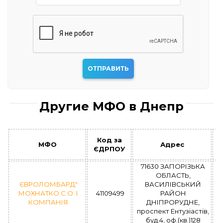
Другие МФО в Днепр
Код за
МФО
Адрес
ЄДРПОУ
71630 ЗАПОРІЗЬКА
ОБЛАСТЬ,
ЄВРОЛОМБАРД"
ВАСИЛІВСЬКИЙ
МОХНАТКО С.О. І
41109499
РАЙОН
КОМПАНІЯ
ДНІПРОРУДНЕ,
проспект Ентузіастів,
буд.4, оф.(кв.)128