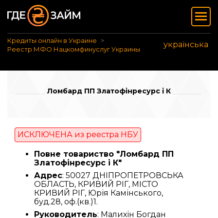
Кредиты онлайн в Украине
українська
Реестр МФО Нацкомфинуслуг Украины
Ломбард ПП Златофінресурс і К
ИСКЛЮЧЕНА из реестра НБУ
Повне товариство "Ломбард ПП
Златофінресурс і К"
Адрес
: 50027 ДНІПРОПЕТРОВСЬКА
ОБЛАСТЬ, КРИВИЙ РІГ, МІСТО
КРИВИЙ РІГ, Юрія Камінського,
буд.28, оф.(кв.)1.
Руководитель
: Малихін Богдан