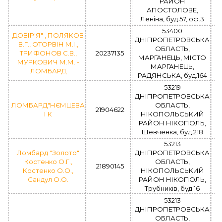
РАЙОН
АПОСТОЛОВЕ,
Леніна, буд.57, оф.3
53400
ДОВІР'Я" , ПОЛЯКОВ
ДНІПРОПЕТРОВСЬКА
В.Г., ОТОРВІН М.І.,
ОБЛАСТЬ,
ТРИФОНОВ С.В.,
20237135
МАРГАНЕЦЬ, МІСТО
МУРКОВИЧ М.М. -
МАРГАНЕЦЬ,
ЛОМБАРД
РАДЯНСЬКА, буд.164
53219
ДНІПРОПЕТРОВСЬКА
ЛОМБАРД"НЄМЦЕВА
ОБЛАСТЬ,
21904622
І К
НІКОПОЛЬСЬКИЙ
РАЙОН НІКОПОЛЬ,
Шевченка, буд.218
53213
Ломбард "Золото"
ДНІПРОПЕТРОВСЬКА
Костенко О.Г.,
ОБЛАСТЬ,
21890145
Костенко О.О.,
НІКОПОЛЬСЬКИЙ
Сандул О.О.
РАЙОН НІКОПОЛЬ,
Трубників, буд.16
53213
ДНІПРОПЕТРОВСЬКА
ОБЛАСТЬ,