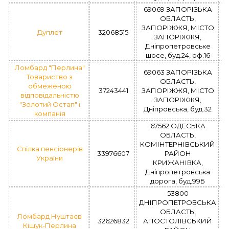
69069 ЗАПОРІЗЬКА
ОБЛАСТЬ,
ЗАПОРІЖЖЯ, МІСТО
Дуплет
32068515
ЗАПОРІЖЖЯ,
Дніпропетровське
шосе, буд.24, оф.16
Ломбард "Перлина"
69063 ЗАПОРІЗЬКА
Товариство з
ОБЛАСТЬ,
обмеженою
37243441
ЗАПОРІЖЖЯ, МІСТО
відповідальністю
ЗАПОРІЖЖЯ,
"Золотий Остап" і
Дніпровська, буд.32
компанія
67562 ОДЕСЬКА
ОБЛАСТЬ,
КОМІНТЕРНІВСЬКИЙ
Спілка пенсіонерів
33976607
РАЙОН
України
КРИЖАНІВКА,
Дніпропетровська
дорога, буд.99Б
53800
ДНІПРОПЕТРОВСЬКА
ОБЛАСТЬ,
Ломбард Нуштаєв
32626832
АПОСТОЛІВСЬКИЙ
Кіщук-Перлина