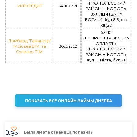
НІКОПОЛЬСЬКИЙ
УКРКРЕДИТ
34806371
РАЙОН НІКОПОЛЬ,
ВУЛИЦЯ ІВАНА
БОГУНА, буд.6 Б, оф.
(кв.)201
53210
ДНІПРОПЕТРОВСЬКА
Ломбард "Гаманець"
ОБЛАСТЬ,
Моісєєв В.М. та
36254562
НІКОПОЛЬСЬКИЙ
Суленко П.М.
РАЙОН НІКОПОЛЬ,
вул. Шмідта, буд.2а
ПОКАЗАТЬ ВСЕ ОНЛАЙН-ЗАЙМЫ ДНЕПРА
Была ли эта страница полезна?