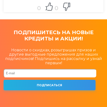
0
0
ПОДПИШИТЕСЬ НА НОВЫЕ
КРЕДИТЫ и АКЦИИ!
Новости о скидках, розыгрышах призов и
другие выгодные предложения для наших
подписчиков! Подпишись на рассылку и узнай
первым!