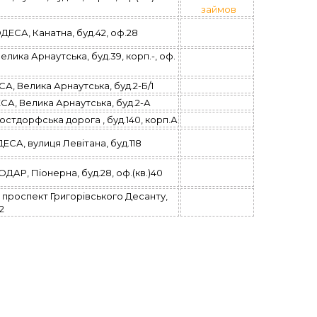
займов
СА, Канатна, буд.42, оф.28
ка Арнаутська, буд.39, корп.-, оф.
 Велика Арнаутська, буд.2-Б/1
, Велика Арнаутська, буд.2-А
тдорфська дорога , буд.140, корп.А
А, вулиця Левітана, буд.118
Р, Піонерна, буд.28, оф.(кв.)40
роспект Григорівського Десанту,
2