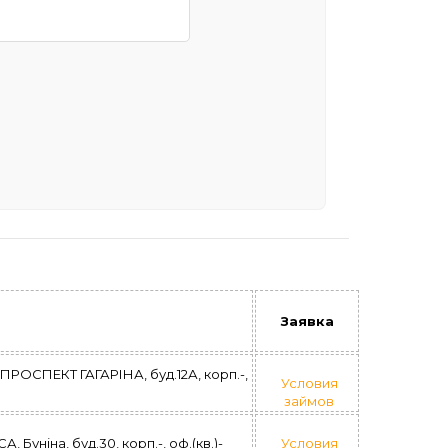
Заявка
ОСПЕКТ ГАГАРІНА, буд.12А, корп.-,
Условия
займов
ніна, буд.30, корп.-, оф.(кв.)-
Условия