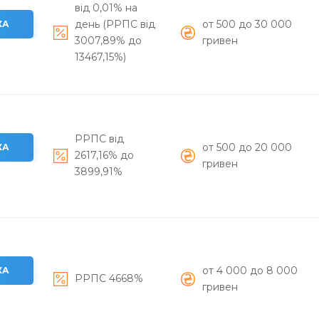
від 0,01% на
день (РРПС від
от 500 до 30 000
КА
3007,89% до
гривен
13467,15%)
РРПС вiд
от 500 до 20 000
КА
2617,16% до
гривен
3899,91%
от 4 000 до 8 000
КА
РРПС 4668%
гривен