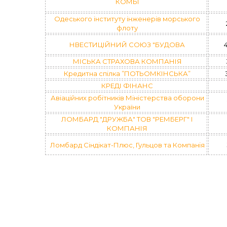
КОМБІ
Одеського інституту інженерів морського
флоту
НВЕСТИЦІЙНИЙ СОЮЗ "БУДОВА
МІСЬКА СТРАХОВА КОМПАНІЯ
Кредитна спілка ”ПОТЬОМКІНСЬКА”
КРЕДІ ФІНАНС
Авіаційних робітників Міністерства оборони
України
ЛОМБАРД "ДРУЖБА" ТОВ "РЕМБЕРГ" І
КОМПАНІЯ
Ломбард Сіндікат-Плюс, Гульцов та Компанія