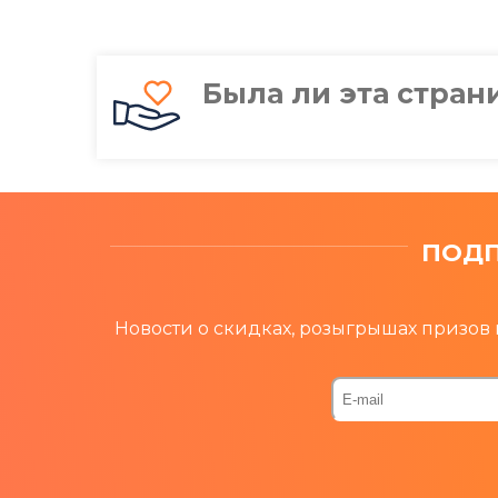
Была ли эта стран
ПОДП
Новости о скидках, розыгрышах призов