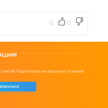
0
0
КЦИИ!
счиков! Подпишись на рассылку и узнай