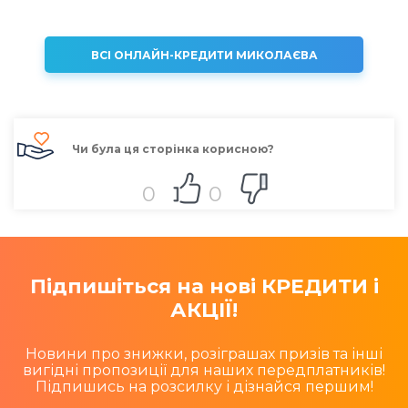
ВСІ ОНЛАЙН-КРЕДИТИ МИКОЛАЄВА
Чи була ця сторінка корисною?
0
0
Підпишіться на нові КРЕДИТИ і
АКЦІЇ!
Новини про знижки, розіграшах призів та інші
вигідні пропозиції для наших передплатників!
Підпишись на розсилку і дізнайся першим!