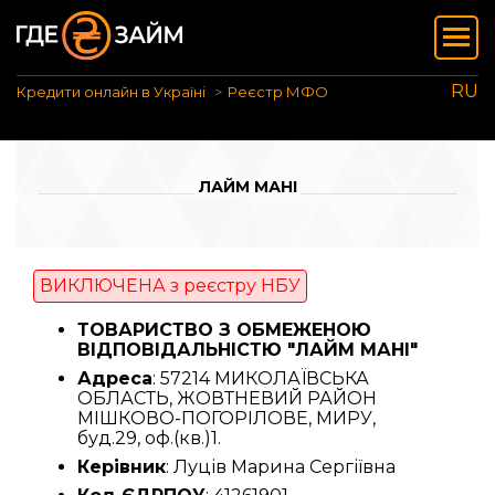
RU
Кредити онлайн в Україні
Реєстр МФО
ЛАЙМ МАНІ
ВИКЛЮЧЕНА з реєстру НБУ
ТОВАРИСТВО З ОБМЕЖЕНОЮ
ВІДПОВІДАЛЬНІСТЮ "ЛАЙМ МАНІ"
Адреса
: 57214 МИКОЛАЇВСЬКА
ОБЛАСТЬ, ЖОВТНЕВИЙ РАЙОН
МІШКОВО-ПОГОРІЛОВЕ, МИРУ,
буд.29, оф.(кв.)1.
Керівник
: Луців Марина Сергіївна