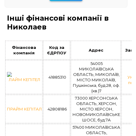
Інші фінансові компанії в
Николаев
Фінансова
Код за
Адрес
Зая
компанія
ЄДРПОУ
54005
МИКОЛАЇВСЬКА
ОБЛАСТЬ, МИКОЛАЇВ,
41885310
Умо
ЛАЙМ КЕПІТЕЛ
МІСТО МИКОЛАЇВ,
поз
Пушкінська, буд.28, оф.
(кв.)7
73000 ХЕРСОНСЬКА
ОБЛАСТЬ, ХЕРСОН,
ПРАЙМ КЕПІТАЛ
42808186
МІСТО ХЕРСОН,
НОВОМИКОЛАЇВСЬКЕ
ШОСЕ, буд.7А
57400 МИКОЛАЇВСЬКА
ОБЛАСТЬ,