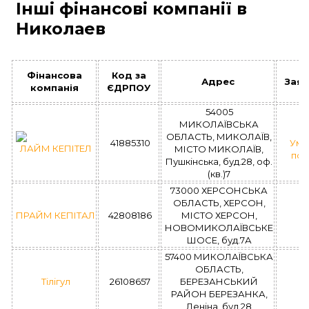
Інші фінансові компанії в
Николаев
Фінансова
Код за
Адрес
Зая
компанія
ЄДРПОУ
54005
МИКОЛАЇВСЬКА
ОБЛАСТЬ, МИКОЛАЇВ,
41885310
Умо
ЛАЙМ КЕПІТЕЛ
МІСТО МИКОЛАЇВ,
поз
Пушкінська, буд.28, оф.
(кв.)7
73000 ХЕРСОНСЬКА
ОБЛАСТЬ, ХЕРСОН,
ПРАЙМ КЕПІТАЛ
42808186
МІСТО ХЕРСОН,
НОВОМИКОЛАЇВСЬКЕ
ШОСЕ, буд.7А
57400 МИКОЛАЇВСЬКА
ОБЛАСТЬ,
Тілігул
26108657
БЕРЕЗАНСЬКИЙ
РАЙОН БЕРЕЗАНКА,
Леніна, буд.28