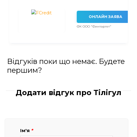
ОНЛАЙН ЗАЯВА
ФК ООО "Финтаргет"
Відгуків поки що немає. Будете
першим?
Додати відгук про Тілігул
Ім'я
*