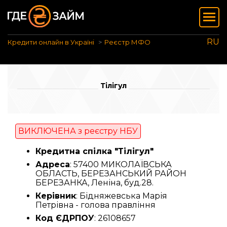
RU
Кредити онлайн в Україні
Реєстр МФО
Тілігул
ВИКЛЮЧЕНА з реєстру НБУ
Кредитна спілка "Тілігул"
Адреса
: 57400 МИКОЛАЇВСЬКА
ОБЛАСТЬ, БЕРЕЗАНСЬКИЙ РАЙОН
БЕРЕЗАНКА, Леніна, буд.28.
Керівник
: Бідняжевська Марія
Петрівна - голова правління
Код ЄДРПОУ
: 26108657