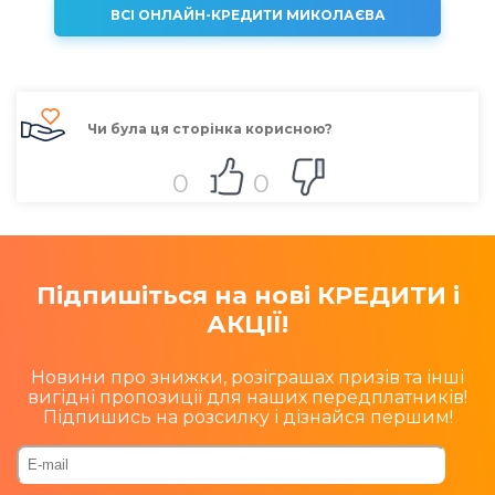
ВСІ ОНЛАЙН-КРЕДИТИ МИКОЛАЄВА
Чи була ця сторінка корисною?
0
0
Підпишіться на нові КРЕДИТИ і
АКЦІЇ!
Новини про знижки, розіграшах призів та інші
вигідні пропозиції для наших передплатників!
Підпишись на розсилку і дізнайся першим!