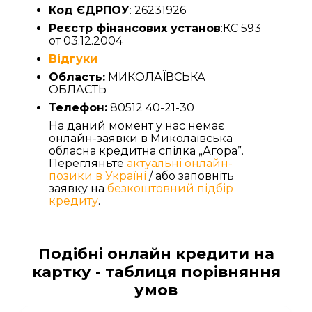
Код ЄДРПОУ
: 26231926
Реєстр фінансових установ
:КС 593
от 03.12.2004
Відгуки
Область:
МИКОЛАЇВСЬКА
ОБЛАСТЬ
Телефон:
80512 40-21-30
На даний момент у нас немає
онлайн-заявки в Миколаївська
обласна кредитна спілка „Агора”.
Перегляньте
актуальні онлайн-
позики в Україні
/ або заповніть
заявку на
безкоштовний підбір
кредиту
.
Подібні онлайн кредити на
картку - таблиця порівняння
умов