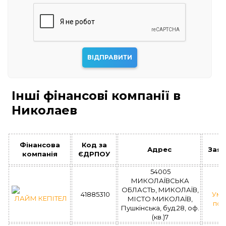
Інші фінансові компанії в
Николаев
Фінансова
Код за
Адрес
Зая
компанія
ЄДРПОУ
54005
МИКОЛАЇВСЬКА
ОБЛАСТЬ, МИКОЛАЇВ,
41885310
Умо
ЛАЙМ КЕПІТЕЛ
МІСТО МИКОЛАЇВ,
поз
Пушкінська, буд.28, оф.
(кв.)7