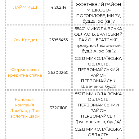
ЖОВТНЕВИЙ РАЙОН
ЛАЙМ КЕШ
41262114
МІШКОВО-
ПОГОРІЛОВЕ, МИРУ,
буд.29, оф.(кв.)7
55401 МИКОЛАЇВСЬКА
ОБЛАСТЬ, БРАТСЬКИЙ
Юж-Кредит
25956455
РАЙОН БРАТСЬКЕ,
провулок Лікарняний,
буд.3 А, оф.(кв.)2
55213 МИКОЛАЇВСЬКА
ОБЛАСТЬ,
Фермерська
ПЕРВОМАЙСЬКИЙ
26300260
кредитна спілка
РАЙОН
ПЕРВОМАЙСЬК,
Шевченка, буд.2
55213 МИКОЛАЇВСЬКА
Коломак і
ОБЛАСТЬ,
компанія.
ПЕРВОМАЙСЬКИЙ
33201188
Ломбард "Три
РАЙОН
золотих шари
ПЕРВОМАЙСЬК,
Грушевського, буд.14/1
55213 МИКОЛАЇВСЬКА
ОБЛАСТЬ,