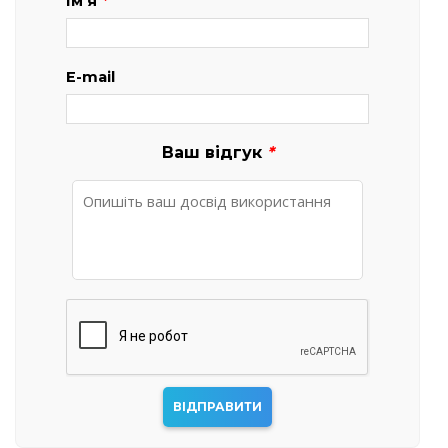
Ім'я
*
E-mail
Ваш відгук
*