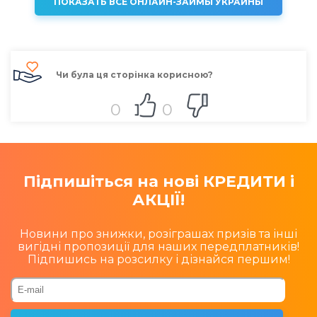
ПОКАЗАТЬ ВСЕ ОНЛАЙН-ЗАЙМЫ УКРАИНЫ
Чи була ця сторінка корисною?
0
0
Підпишіться на нові КРЕДИТИ і
АКЦІЇ!
Новини про знижки, розіграшах призів та інші
вигідні пропозиції для наших передплатників!
Підпишись на розсилку і дізнайся першим!