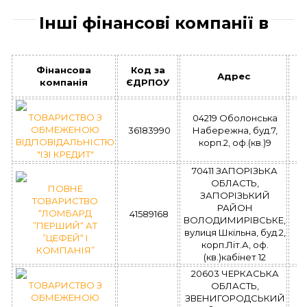
Інші фінансові компанії в
Фінансова
Код за
Адрес
З
компанія
ЄДРПОУ
ТОВАРИСТВО З
04219 Оболонська
ОБМЕЖЕНОЮ
36183990
Набережна, буд.7,
ВІДПОВІДАЛЬНІСТЮ
корп.2, оф.(кв.)9
"ІЗІ КРЕДИТ"
70411 ЗАПОРІЗЬКА
ОБЛАСТЬ,
ПОВНЕ
ЗАПОРІЗЬКИЙ
ТОВАРИСТВО
РАЙОН
“ЛОМБАРД
41589168
ВОЛОДИМИРІВСЬКЕ,
”ПЕРШИЙ“ АТ
вулиця Шкільна, буд.2,
”ЦЕФЕЙ“ І
корп.Літ.А, оф.
КОМПАНІЯ”
(кв.)кабінет 12
20603 ЧЕРКАСЬКА
ТОВАРИСТВО З
ОБЛАСТЬ,
ОБМЕЖЕНОЮ
ЗВЕНИГОРОДСЬКИЙ