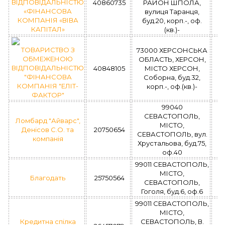
ВІДПОВІДАЛЬНІСТЮ
40860735
РАЙОН ШПОЛА,
«ФІНАНСОВА
вулиця Таранця,
КОМПАНІЯ «ВІВА
буд.20, корп.-, оф.
КАПІТАЛ»
(кв.)-
ТОВАРИСТВО З
73000 ХЕРСОНСЬКА
ОБМЕЖЕНОЮ
ОБЛАСТЬ, ХЕРСОН,
ВІДПОВІДАЛЬНІСТЮ
40848105
МІСТО ХЕРСОН,
"ФІНАНСОВА
Соборна, буд.32,
КОМПАНІЯ "ЕЛІТ-
корп.-, оф.(кв.)-
ФАКТОР"
99040
СЕВАСТОПОЛЬ,
Ломбард "Айварс",
МІСТО,
Денісов С.О. та
20750654
СЕВАСТОПОЛЬ, вул.
компанія
Хрустальова, буд.75,
оф.40
99011 СЕВАСТОПОЛЬ,
МІСТО,
Благодать
25750564
СЕВАСТОПОЛЬ,
Гоголя, буд.6, оф.6
99011 СЕВАСТОПОЛЬ,
МІСТО,
Кредитна спілка
СЕВАСТОПОЛЬ, В.