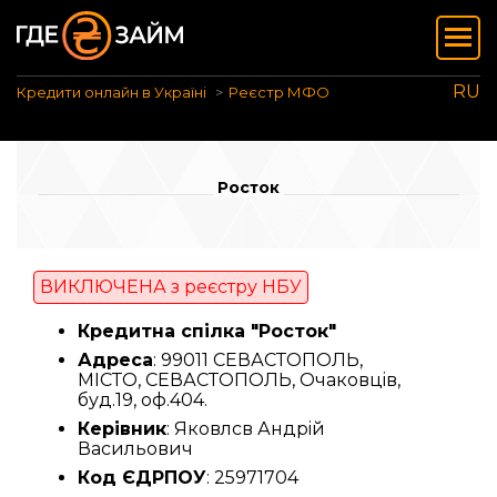
RU
Кредити онлайн в Україні
Реєстр МФО
Росток
ВИКЛЮЧЕНА з реєстру НБУ
Кредитна спілка "Росток"
Адреса
: 99011 СЕВАСТОПОЛЬ,
МІСТО, СЕВАСТОПОЛЬ, Очаковцiв,
буд.19, оф.404.
Керівник
: Яковлсв Андрiй
Васильович
Код ЄДРПОУ
: 25971704