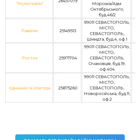
26457079
“Мультізайм”
Морська/Адм.
Октябрьського,
буд.46/2
99011 СЕВАСТОПОЛЬ,
МІСТО,
Равелін
25149513
СЕВАСТОПОЛЬ,
Шмидта, буд.4, оф.1
99011 СЕВАСТОПОЛЬ,
МІСТО,
Росток
25971704
СЕВАСТОПОЛЬ,
Очаковцiв, буд.19,
оф.404
99011 СЕВАСТОПОЛЬ,
МІСТО,
Єднання та злагода
25875260
СЕВАСТОПОЛЬ,
Новоросійська, буд.11,
оф.2