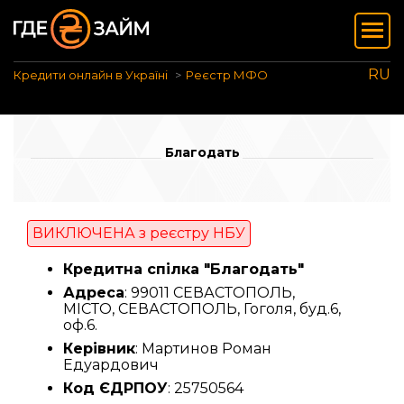
RU
Кредити онлайн в Україні
Реєстр МФО
Благодать
ВИКЛЮЧЕНА з реєстру НБУ
Кредитна спілка "Благодать"
Адреса
: 99011 СЕВАСТОПОЛЬ,
МІСТО, СЕВАСТОПОЛЬ, Гоголя, буд.6,
оф.6.
Керівник
: Мартинов Роман
Едуардович
Код ЄДРПОУ
: 25750564