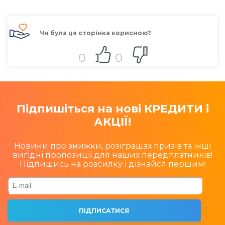
Чи була ця сторінка корисною?
0
0
Підпишіться на нові КРЕДИТИ і
АКЦІЇ!
Новини про знижки, розіграшах призів та інші
вигідні пропозиції для наших передплатників!
Підпишись на розсилку і дізнайся першим!