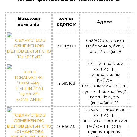
Фінансова
Код за
Адрес
З
компанія
ЄДРПОУ
ТОВАРИСТВО З
04219 Оболонська
ОБМЕЖЕНОЮ
36183990
Набережна, буд.7,
ВІДПОВІДАЛЬНІСТЮ
корп.2, оф.(кв.)9
"ІЗІ КРЕДИТ"
70411 ЗАПОРІЗЬКА
ОБЛАСТЬ,
ПОВНЕ
ЗАПОРІЗЬКИЙ
ТОВАРИСТВО
РАЙОН
“ЛОМБАРД
41589168
ВОЛОДИМИРІВСЬКЕ,
”ПЕРШИЙ“ АТ
вулиця Шкільна, буд.2,
”ЦЕФЕЙ“ І
корп.Літ.А, оф.
КОМПАНІЯ”
(кв.)кабінет 12
20603 ЧЕРКАСЬКА
ТОВАРИСТВО З
ОБЛАСТЬ,
ОБМЕЖЕНОЮ
ЗВЕНИГОРОДСЬКИЙ
ВІДПОВІДАЛЬНІСТЮ
40860735
РАЙОН ШПОЛА,
«ФІНАНСОВА
вулиця Таранця,