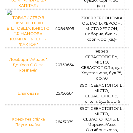
КОМПАНІЯ «ВІВА
буд.20, корп.-, оф.
КАПІТАЛ»
(кв.)-
ТОВАРИСТВО З
73000 ХЕРСОНСЬКА
ОБМЕЖЕНОЮ
ОБЛАСТЬ, ХЕРСОН,
ВІДПОВІДАЛЬНІСТЮ
40848105
МІСТО ХЕРСОН,
"ФІНАНСОВА
Соборна, буд.32,
КОМПАНІЯ "ЕЛІТ-
корп.-, оф.(кв.)-
ФАКТОР"
99040
СЕВАСТОПОЛЬ,
Ломбард "Айварс",
МІСТО,
Денісов С.О. та
20750654
СЕВАСТОПОЛЬ, вул.
компанія
Хрустальова, буд.75,
оф.40
99011 СЕВАСТОПОЛЬ,
МІСТО,
Благодать
25750564
СЕВАСТОПОЛЬ,
Гоголя, буд.6, оф.6
99011 СЕВАСТОПОЛЬ,
МІСТО,
Кредитна спілка
СЕВАСТОПОЛЬ, В.
26457079
“Мультізайм”
Морська/Адм.
Октябрьського,