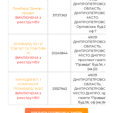
ДНІПРОПЕТРОВСЬКА
Ломбард "Днепр –
ОБЛАСТЬ,
Кредит
ДНІПРОПЕТРОВСЬК,
31737363
ВИКЛЮЧЕНА з
МІСТО
реєстру НБУ
ДНІПРОПЕТРОВСЬК,
Орловська, буд.28,
оф.7
49051
ДНІПРОПЕТРОВСЬКА
ЛОМБАРД "Ю І К"
ОБЛАСТЬ,
ТОВ "Ю" ТА ТОВ ПФК
ДНІПРОПЕТРОВСЬК,
"К
20245844
МІСТО ДНІПРО,
ВИКЛЮЧЕНА з
проспект газети
реєстру НБУ
"Правда", буд.54, оф.
(кв.)22
49051
КАНІЩЕВ В.П. І
ДНІПРОПЕТРОВСЬКА
КОМПАНІЯ
ОБЛАСТЬ,
"ЛОМБАРД "АГАТ
25527642
ДНІПРОПЕТРОВСЬК,
ВИКЛЮЧЕНА з
МІСТО ДНІПРО, пр. ім.
реєстру НБУ
газети "Правда",
буд.56, оф.(кв.)64
КРЕДИТИ ГОТІВКОЮ У ДНІПРІ