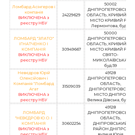
50002
Ломбард Асінгеров і
ДНІПРОПЕТРОВСЬКА
компанія
24229629
ОБЛАСТЬ, КРИВИЙ РІГ,
ВИКЛЮЧЕНА з
МІСТО КРИВИЙ РІГ,
реєстру НБУ
Лермонтова, буд.4
50000
ЛОМБАРД "ЗЛАТО"
ДНІПРОПЕТРОВСЬКА
ІГНАТЧЕНКО І
ОБЛАСТЬ, КРИВИЙ РІГ,
КОМПАНІЯ
30949667
МІСТО КРИВИЙ РІГ,
ВИКЛЮЧЕНА з
СВЯТО-
реєстру НБУ
МИКОЛАЇВСЬКА,
буд.59
Невєдров Юрій
49128
Олексійович і
ДНІПРОПЕТРОВСЬКА
Компанія "Ломбард
ОБЛАСТЬ,
31509039
Агат
ДНІПРОПЕТРОВСЬК,
ВИКЛЮЧЕНА з
МІСТО ДНІПРО,
реєстру НБУ
Велика Діївська, буд.32
49128
ЛОМБАРД
ДНІПРОПЕТРОВСЬКА
"НЕВЄДРОВ Ю.О. І
ОБЛАСТЬ,
КОМПАНІЯ
30602254
ДНІПРОВСЬКИЙ
ВИКЛЮЧЕНА з
РАЙОН ДНІПРО,
реєстру НБУ
вулиця Юрія