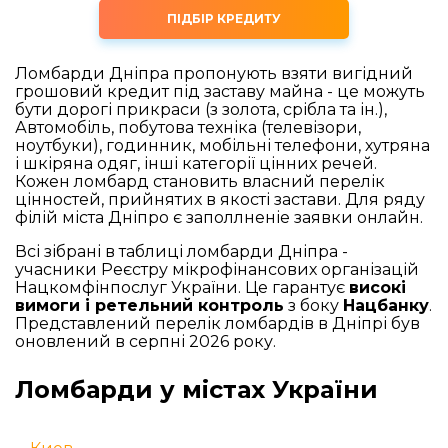
ПІДБІР КРЕДИТУ
Ломбарди Дніпра пропонують взяти вигідний
грошовий кредит під заставу майна - це можуть
бути дорогі прикраси (з золота, срібла та ін.),
Автомобіль, побутова техніка (телевізори,
ноутбуки), годинник, мобільні телефони, хутряна
і шкіряна одяг, інші категорії цінних речей.
Кожен ломбард становить власний перелік
цінностей, прийнятих в якості застави. Для ряду
філій міста Дніпро є заполлненіе заявки онлайн.
Всі зібрані в таблиці ломбарди Дніпра -
учасники Реєстру мікрофінансових організацій
Нацкомфінпослуг України. Це гарантує
високі
вимоги і ретельний контроль
з боку
Нацбанку
.
Представлений перелік ломбардів в Дніпрі був
оновлений в серпні 2026 року.
Ломбарди у містах України