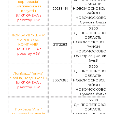
корпорація"
ОБЛАСТЬ,
Ближенська та
20233491
НОВОМОСКОВСЬКИЙ
Капустін
РАЙОН
ВИКЛЮЧЕНА з
НОВОМОСКОВСЬК,
реєстру НБУ
Сучкова, буд.2а
51200
ДНІПРОПЕТРОВСЬКА
ЛОМБАРД "ЯШМА"
ОБЛАСТЬ,
МИРОНОВА І
НОВОМОСКОВСЬКИЙ
КОМПАНІЯ
21912283
РАЙОН
ВИКЛЮЧЕНА з
НОВОМОСКОВСЬК,
реєстру НБУ
195-ї стрілецької дивізії,
буд.3
51200
ДНІПРОПЕТРОВСЬКА
Ломбард "Гемма"
ОБЛАСТЬ,
Чаріна, Поздняков і К
30557385
НОВОМОСКОВСЬКИЙ
ВИКЛЮЧЕНА з
РАЙОН
реєстру НБУ
НОВОМОСКОВСЬК,
Сучкова, буд.2а
51200
ДНІПРОПЕТРОВСЬКА
Ломбард "Агат"
ОБЛАСТЬ,
Микитас і компанія
НОВОМОСКОВСЬКИЙ