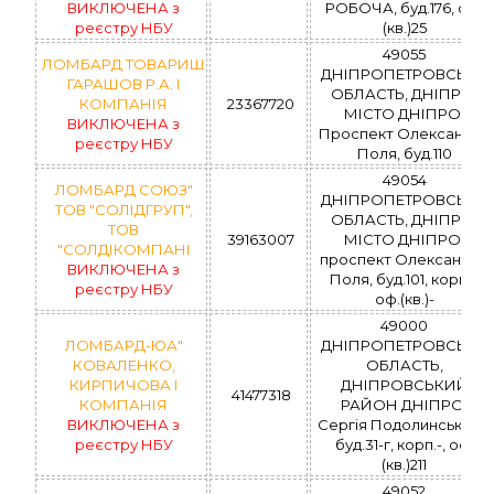
ВИКЛЮЧЕНА з
РОБОЧА, буд.176, оф.
реєстру НБУ
(кв.)25
49055
ЛОМБАРД ТОВАРИШ
ДНІПРОПЕТРОВСЬКА
ГАРАШОВ Р.А. І
ОБЛАСТЬ, ДНІПРО,
КОМПАНІЯ
23367720
МІСТО ДНІПРО,
ВИКЛЮЧЕНА з
Проспект Олександра
реєстру НБУ
Поля, буд.110
49054
ЛОМБАРД СОЮЗ"
ДНІПРОПЕТРОВСЬКА
ТОВ "СОЛІДГРУП",
ОБЛАСТЬ, ДНІПРО,
ТОВ
39163007
МІСТО ДНІПРО,
"СОЛДІКОМПАНІ
проспект Олександра
ВИКЛЮЧЕНА з
Поля, буд.101, корп.-,
реєстру НБУ
оф.(кв.)-
49000
ЛОМБАРД-ЮА"
ДНІПРОПЕТРОВСЬКА
КОВАЛЕНКО,
ОБЛАСТЬ,
КИРПИЧОВА І
ДНІПРОВСЬКИЙ
41477318
КОМПАНІЯ
РАЙОН ДНІПРО,
ВИКЛЮЧЕНА з
Сергія Подолинського,
реєстру НБУ
буд.31-г, корп.-, оф.
(кв.)211
49052