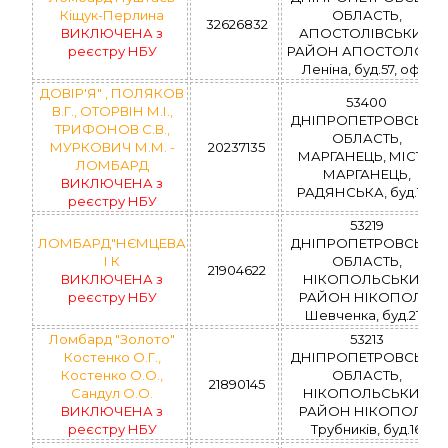
Кіщук-Перлина
ОБЛАСТЬ,
32626832
ВИКЛЮЧЕНА з
АПОСТОЛІВСЬКИЙ
реєстру НБУ
РАЙОН АПОСТОЛОВЕ,
Леніна, буд.57, оф.3
ДОВІР'Я" , ПОЛЯКОВ
53400
В.Г., ОТОРВІН М.І.,
ДНІПРОПЕТРОВСЬКА
ТРИФОНОВ С.В.,
ОБЛАСТЬ,
МУРКОВИЧ М.М. -
20237135
МАРГАНЕЦЬ, МІСТО
ЛОМБАРД
МАРГАНЕЦЬ,
ВИКЛЮЧЕНА з
РАДЯНСЬКА, буд.164
реєстру НБУ
53219
ЛОМБАРД"НЄМЦЕВА
ДНІПРОПЕТРОВСЬКА
І К
ОБЛАСТЬ,
21904622
ВИКЛЮЧЕНА з
НІКОПОЛЬСЬКИЙ
реєстру НБУ
РАЙОН НІКОПОЛЬ,
Шевченка, буд.218
Ломбард "Золото"
53213
Костенко О.Г.,
ДНІПРОПЕТРОВСЬКА
Костенко О.О.,
ОБЛАСТЬ,
21890145
Сандул О.О.
НІКОПОЛЬСЬКИЙ
ВИКЛЮЧЕНА з
РАЙОН НІКОПОЛЬ,
реєстру НБУ
Трубників, буд.16