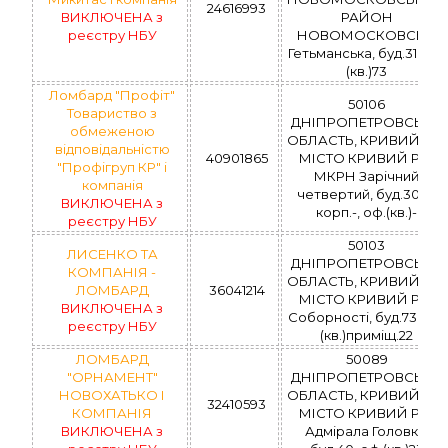
24616993
ВИКЛЮЧЕНА з
РАЙОН
реєстру НБУ
НОВОМОСКОВСЬК,
Гетьманська, буд.31, оф.
(кв.)73
Ломбард "Профіт"
50106
Товариство з
ДНІПРОПЕТРОВСЬКА
обмеженою
ОБЛАСТЬ, КРИВИЙ РІГ,
відповідальністю
40901865
МІСТО КРИВИЙ РІГ,
"Профігруп КР" і
МКРН Зарічний
компанія
четвертий, буд.30 А,
ВИКЛЮЧЕНА з
корп.-, оф.(кв.)-
реєстру НБУ
50103
ЛИСЕНКО ТА
ДНІПРОПЕТРОВСЬКА
КОМПАНІЯ -
ОБЛАСТЬ, КРИВИЙ РІГ,
ЛОМБАРД
36041214
МІСТО КРИВИЙ РІГ,
ВИКЛЮЧЕНА з
Соборності, буд.73, оф.
реєстру НБУ
(кв.)приміщ.22
ЛОМБАРД
50089
"ОРНАМЕНТ"
ДНІПРОПЕТРОВСЬКА
НОВОХАТЬКО І
ОБЛАСТЬ, КРИВИЙ РІГ,
32410593
КОМПАНІЯ
МІСТО КРИВИЙ РІГ,
ВИКЛЮЧЕНА з
Адмірала Головка,