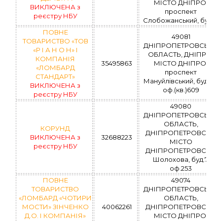
МІСТО ДНІПРО,
ВИКЛЮЧЕНА з
проспект
реєстру НБУ
Слобожанський, буд.12
ПОВНЕ
49081
ТОВАРИСТВО «ТОВ
ДНІПРОПЕТРОВСЬКА
«Р І А Н О Н» І
ОБЛАСТЬ, ДНІПРО,
КОМПАНІЯ
35495863
МІСТО ДНІПРО,
«ЛОМБАРД
проспект
СТАНДАРТ»
Мануйлівський, буд.73,
ВИКЛЮЧЕНА з
оф.(кв.)609
реєстру НБУ
49080
ДНІПРОПЕТРОВСЬКА
ОБЛАСТЬ,
КОРУНД
ДНІПРОПЕТРОВСЬК,
ВИКЛЮЧЕНА з
32688223
МІСТО
реєстру НБУ
ДНІПРОПЕТРОВСЬК,
Шолохова, буд.7,
оф.253
ПОВНЕ
49074
ТОВАРИСТВО
ДНІПРОПЕТРОВСЬКА
«ЛОМБАРД «ЧОТИРИ
ОБЛАСТЬ,
МОСТИ» ЗІНЧЕНКО
40062261
ДНІПРОПЕТРОВСЬК,
Д.О. І КОМПАНІЯ»
МІСТО ДНІПРО,