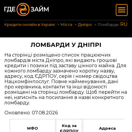
RU
Кредити онлайн в Україні
Міста
Дніпро
Ломбарди
ЛОМБАРДИ У ДНІПРІ
На сторінці розміщено список працюючих
ломбардів міста Дніпро, які видають грошові
кредити і позики під заставу цінного майна. Для
кожного ломбарду зазначено коротку назву,
адресу, код ЄДРПОУ, серія і номер свідоцтва
Нацкомфінпослуг. Повне найменування, дані
про керівника, контакти та інші відомості
розміщені на сторінці ломбарду. Щоб перейти на
неї, натисніть на посилання в назві конкретного
ломбарду.
Оновлено: 07.08.2026
Код за
МФО
Адреса
ЄДРПОУ