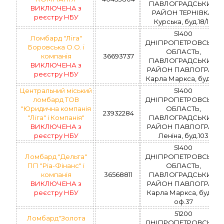
ПАВЛОГРАДСЬКИЙ
ВИКЛЮЧЕНА з
РАЙОН ТЕРНІВКА,
реєстру НБУ
Курська, буд.18/10
51400
Ломбард "Ліга"
ДНІПРОПЕТРОВСЬКА
Боровська О.О. і
ОБЛАСТЬ,
компанія
36693737
ПАВЛОГРАДСЬКИЙ
ВИКЛЮЧЕНА з
РАЙОН ПАВЛОГРАД,
реєстру НБУ
Карла Маркса, буд.21/1
Центральний міський
51400
ломбард ТОВ
ДНІПРОПЕТРОВСЬКА
"Юридична компанія
ОБЛАСТЬ,
23932284
"Ліга" і Компанія"
ПАВЛОГРАДСЬКИЙ
ВИКЛЮЧЕНА з
РАЙОН ПАВЛОГРАД,
реєстру НБУ
Леніна, буд.103
51400
Ломбард "Дельта"
ДНІПРОПЕТРОВСЬКА
ПП "Ріа-Фінанс" і
ОБЛАСТЬ,
компанія
36568811
ПАВЛОГРАДСЬКИЙ
ВИКЛЮЧЕНА з
РАЙОН ПАВЛОГРАД,
реєстру НБУ
Карла Маркса, буд.19,
оф.37
51200
Ломбард"Золота
ДНІПРОПЕТРОВСЬКА