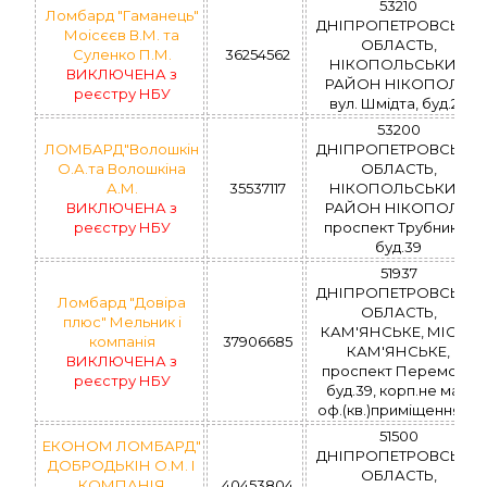
53210
Ломбард "Гаманець"
ДНІПРОПЕТРОВСЬКА
Моісєєв В.М. та
ОБЛАСТЬ,
Суленко П.М.
36254562
НІКОПОЛЬСЬКИЙ
ВИКЛЮЧЕНА з
РАЙОН НІКОПОЛЬ,
реєстру НБУ
вул. Шмідта, буд.2а
53200
ЛОМБАРД"Волошкін
ДНІПРОПЕТРОВСЬКА
О.А.та Волошкіна
ОБЛАСТЬ,
А.М.
35537117
НІКОПОЛЬСЬКИЙ
ВИКЛЮЧЕНА з
РАЙОН НІКОПОЛЬ,
реєстру НБУ
проспект Трубників,
буд.39
51937
ДНІПРОПЕТРОВСЬКА
Ломбард "Довіра
ОБЛАСТЬ,
плюс" Мельник і
КАМ'ЯНСЬКЕ, МІСТО
компанія
37906685
КАМ'ЯНСЬКЕ,
ВИКЛЮЧЕНА з
проспект Перемоги,
реєстру НБУ
буд.39, корп.не має,
оф.(кв.)приміщення 74
51500
ЕКОНОМ ЛОМБАРД"
ДНІПРОПЕТРОВСЬКА
ДОБРОДЬКІН О.М. І
ОБЛАСТЬ,
КОМПАНІЯ
40453804