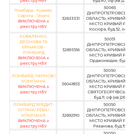
реєстру НБУ
буд.40, оф.(кв.)23
50065
Ломбард - Кузьмін,
ДНІПРОПЕТРОВСЬКА
Сирота - "Злато
32633331
ОБЛАСТЬ, КРИВИЙ РІГ,
ВИКЛЮЧЕНА з
МІСТО КРИВИЙ РІГ,
реєстру НБУ
Косіора, буд.52, оф.1
КОВАЛЕНКО,
50051
ДРОНОВА ТА
ДНІПРОПЕТРОВСЬКА
ЄРМАКОВ -
32693516
ОБЛАСТЬ, КРИВИЙ РІГ,
ЛОМБАРД
МІСТО КРИВИЙ РІГ,
ВИКЛЮЧЕНА з
Орджонікідзе, буд.4
реєстру НБУ
50050
ЛОМБАРД "ЧЕРНОВ І
ДНІПРОПЕТРОВСЬКА
КОМПАНІЯ
ОБЛАСТЬ, КРИВИЙ РІГ,
36041853
ВИКЛЮЧЕНА з
МІСТО КРИВИЙ РІГ,
реєстру НБУ
СВЯТОГЕОРГІЇВСЬКА,
буд.11, оф.(кв.)26
ЛОМБАРД"КРЕДИТ-
50050
ОПТІМА",РЕВА І
ДНІПРОПЕТРОВСЬКА
КОМПАНІЯ
32692910
ОБЛАСТЬ, КРИВИЙ РІГ,
ВИКЛЮЧЕНА з
МІСТО КРИВИЙ РІГ,
реєстру НБУ
Рязанова, буд.19
50050