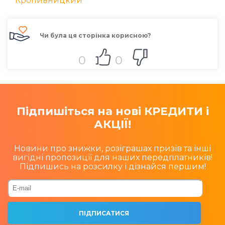
Кропивницкий
Чи була ця сторінка корисною?
0
0
Підпишіться на нові КРЕДИТИ і
АКЦІЇ!
Новини про знижки, розіграшах призів та інші
вигідні пропозиції для наших передплатників!
Підпишись на розсилку і дізнайся першим!