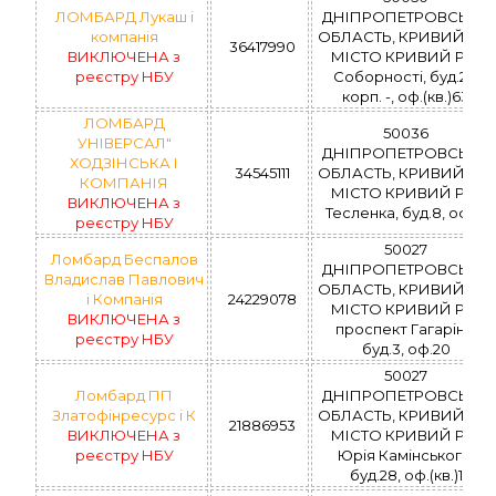
ЛОМБАРД Лукаш і
ДНІПРОПЕТРОВСЬКА
компанія
ОБЛАСТЬ, КРИВИЙ РІГ,
36417990
ВИКЛЮЧЕНА з
МІСТО КРИВИЙ РІГ,
реєстру НБУ
Cоборностi, буд.29,
корп. -, оф.(кв.)63
ЛОМБАРД
50036
УНІВЕРСАЛ"
ДНІПРОПЕТРОВСЬКА
ХОДЗІНСЬКА І
34545111
ОБЛАСТЬ, КРИВИЙ РІГ,
КОМПАНІЯ
МІСТО КРИВИЙ РІГ,
ВИКЛЮЧЕНА з
Тесленка, буд.8, оф.19
реєстру НБУ
50027
Ломбард Беспалов
ДНІПРОПЕТРОВСЬКА
Владислав Павлович
ОБЛАСТЬ, КРИВИЙ РІГ,
і Компанія
24229078
МІСТО КРИВИЙ РІГ,
ВИКЛЮЧЕНА з
проспект Гагаріна,
реєстру НБУ
буд.3, оф.20
50027
Ломбард ПП
ДНІПРОПЕТРОВСЬКА
Златофінресурс і К
ОБЛАСТЬ, КРИВИЙ РІГ,
21886953
ВИКЛЮЧЕНА з
МІСТО КРИВИЙ РІГ,
реєстру НБУ
Юрія Камінського,
буд.28, оф.(кв.)1