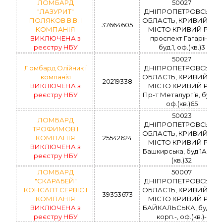
ЛОМБАРД
50027
"ЛАЗУРИТ"
ДНІПРОПЕТРОВСЬКА
ПОЛЯКОВ В.В. І
ОБЛАСТЬ, КРИВИЙ РІГ,
37664605
КОМПАНІЯ
МІСТО КРИВИЙ РІГ,
ВИКЛЮЧЕНА з
проспект Гагаріна,
реєстру НБУ
буд.1, оф.(кв.)3
50027
Ломбард Олійник і
ДНІПРОПЕТРОВСЬКА
компанія
ОБЛАСТЬ, КРИВИЙ РІГ,
20219338
ВИКЛЮЧЕНА з
МІСТО КРИВИЙ РІГ,
реєстру НБУ
Пр-т Металургів, буд.9,
оф.(кв.)65
50023
ЛОМБАРД
ДНІПРОПЕТРОВСЬКА
ТРОФИМОВ І
ОБЛАСТЬ, КРИВИЙ РІГ,
КОМПАНІЯ
25542624
МІСТО КРИВИЙ РІГ,
ВИКЛЮЧЕНА з
Башкирська, буд.1А, оф.
реєстру НБУ
(кв.)32
ЛОМБАРД
50007
"СКАРАБЕЙ"
ДНІПРОПЕТРОВСЬКА
КОНСАЛТ СЕРВІС І
ОБЛАСТЬ, КРИВИЙ РІГ,
39353673
КОМПАНІЯ
МІСТО КРИВИЙ РІГ,
ВИКЛЮЧЕНА з
БАЙКАЛЬСЬКА, буд.96,
реєстру НБУ
корп.-, оф.(кв.)-