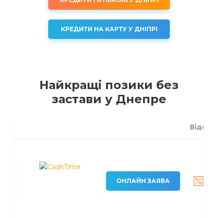
КРЕДИТИ НА КАРТУ У ДНІПРІ
Найкращі позики без
застави у Днепре
Відсот
ві
де
ві
ОНЛАЙН ЗАЯВА
до
рі