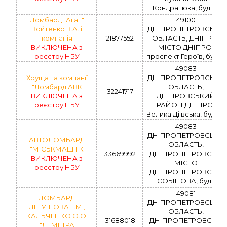
Кондратюка, буд.171
Ломбард "Агат"
49100
Войтенко В.А. і
ДНІПРОПЕТРОВСЬКА
компанія
21877552
ОБЛАСТЬ, ДНІПРО,
ВИКЛЮЧЕНА з
МІСТО ДНІПРО,
реєстру НБУ
проспект Героїв, буд.12
49083
Хруща та компанії
ДНІПРОПЕТРОВСЬКА
"Ломбард АВК
ОБЛАСТЬ,
32241717
ВИКЛЮЧЕНА з
ДНІПРОВСЬКИЙ
реєстру НБУ
РАЙОН ДНІПРО,
Велика Діївська, буд.36
49083
ДНІПРОПЕТРОВСЬКА
АВТОЛОМБАРД
ОБЛАСТЬ,
"МІСЬКМАШ І К
33669992
ДНІПРОПЕТРОВСЬК,
ВИКЛЮЧЕНА з
МІСТО
реєстру НБУ
ДНІПРОПЕТРОВСЬК,
СОБІНОВА, буд.1
49081
ЛОМБАРД
ДНІПРОПЕТРОВСЬКА
ЛЕГУШОВА Г.М.,
ОБЛАСТЬ,
КАЛЬЧЕНКО О.О.
31688018
ДНІПРОПЕТРОВСЬК,
"ДЕМЕТРА