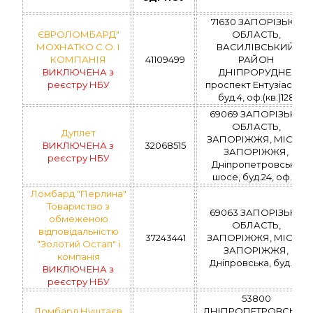
71630 ЗАПОРІЗЬКА
ЄВРОЛОМБАРД"
ОБЛАСТЬ,
МОХНАТКО С.О. І
ВАСИЛІВСЬКИЙ
КОМПАНІЯ
41109499
РАЙОН
ВИКЛЮЧЕНА з
ДНІПРОРУДНЕ,
реєстру НБУ
проспект Ентузіастів,
буд.4, оф.(кв.)128
69069 ЗАПОРІЗЬКА
ОБЛАСТЬ,
Дуплет
ЗАПОРІЖЖЯ, МІСТО
ВИКЛЮЧЕНА з
32068515
ЗАПОРІЖЖЯ,
реєстру НБУ
Дніпропетровське
шосе, буд.24, оф.16
Ломбард "Перлина"
Товариство з
69063 ЗАПОРІЗЬКА
обмеженою
ОБЛАСТЬ,
відповідальністю
37243441
ЗАПОРІЖЖЯ, МІСТО
"Золотий Остап" і
ЗАПОРІЖЖЯ,
компанія
Дніпровська, буд.32
ВИКЛЮЧЕНА з
реєстру НБУ
53800
Ломбард Нуштаєв
ДНІПРОПЕТРОВСЬКА