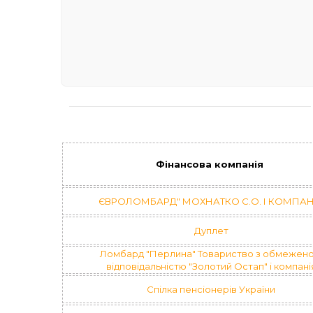
Фінансова компанія
ЄВРОЛОМБАРД" МОХНАТКО С.О. І КОМПАН
Дуплет
Ломбард "Перлина" Товариство з обмежен
відповідальністю "Золотий Остап" і компані
Спілка пенсіонерів України