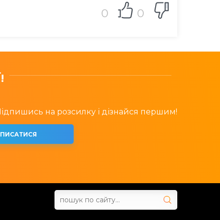
0
0
!
 Підпишись на розсилку і дізнайся першим!