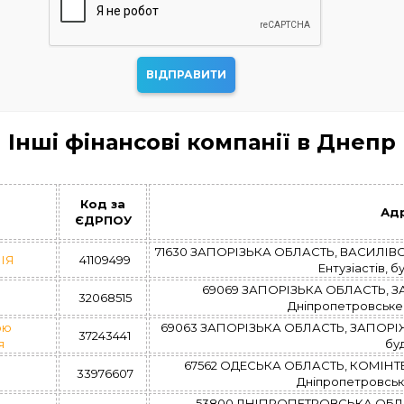
Інші фінансові компанії в Днепр
Код за
Ад
ЄДРПОУ
71630 ЗАПОРІЗЬКА ОБЛАСТЬ, ВАСИЛІВ
ІЯ
41109499
Ентузіастів, бу
69069 ЗАПОРІЗЬКА ОБЛАСТЬ, 
32068515
Дніпропетровське ш
ою
69063 ЗАПОРІЗЬКА ОБЛАСТЬ, ЗАПОРІЖ
37243441
я
буд
67562 ОДЕСЬКА ОБЛАСТЬ, КОМІН
33976607
Дніпропетровська
53800 ДНІПРОПЕТРОВСЬКА ОБЛ