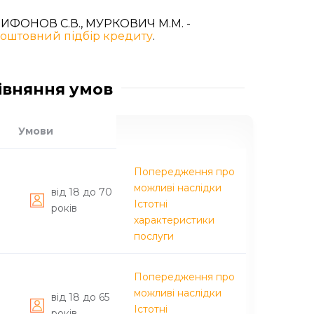
ТРИФОНОВ С.В., МУРКОВИЧ М.М. -
оштовний підбір кредиту
.
рівняння умов
Умови
Попередження про
можливі наслідки
вiд 18 до 70
Істотні
рокiв
характеристики
послуги
Попередження про
можливі наслідки
вiд 18 до 65
Істотні
рокiв