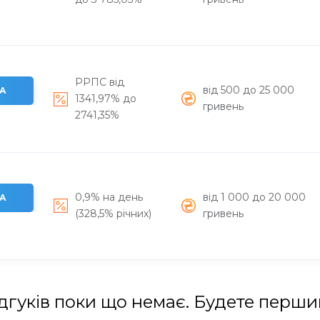
РРПС від
вiд 500 до 25 000
А
1341,97% до
гривень
2741,35%
0,9% на день
вiд 1 000 до 20 000
А
(328,5% річних)
гривень
дгуків поки що немає. Будете перш