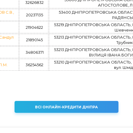
32626832
АПОСТОЛОВЕ, Лені
В С.В.,
53400 ДНІПРОПЕТРОВСЬКА ОБЛАСТ
20237135
РАДЯНСЬКА
53219 ДНІПРОПЕТРОВСЬКА ОБЛАСТЬ
21904622
Шевченка
 Сандул
53213 ДНІПРОПЕТРОВСЬКА ОБЛАСТЬ
21890145
Трубникі
53213 ДНІПРОПЕТРОВСЬКА ОБЛАСТЬ
34806371
ВУЛИЦЯ ІВАНА БОГУНА,
53210 ДНІПРОПЕТРОВСЬКА ОБЛАСТЬ
П.М.
36254562
вул. Шмід
ВСІ ОНЛАЙН-КРЕДИТИ ДНІПРА