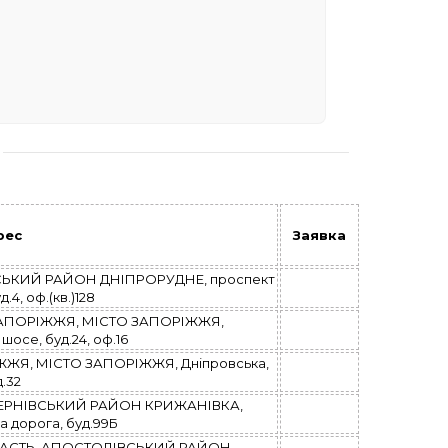
рес
Заявка
СЬКИЙ РАЙОН ДНІПРОРУДНЕ, проспект
д.4, оф.(кв.)128
ЗАПОРІЖЖЯ, МІСТО ЗАПОРІЖЖЯ,
осе, буд.24, оф.16
ЖЯ, МІСТО ЗАПОРІЖЖЯ, Дніпровська,
.32
ТЕРНІВСЬКИЙ РАЙОН КРИЖАНІВКА,
 дорога, буд.99Б
АСТЬ, АПОСТОЛІВСЬКИЙ РАЙОН