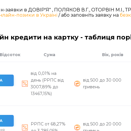
н-заявки в ДОВІР'Я" , ПОЛЯКОВ В.Г., ОТОРВІН М.І., 
онлайн-позики в Україні
/ або заповніть заявку на
безк
йн кредити на картку - таблиця по
Відсоток
Сума
Вік, років
від 0,01% на
день (РРПС від
вiд 500 до 30 000
А
3007,89% до
гривень
13467,15%)
А
РРПС от 68,27%
вiд 500 до 20 000
НІЯ
до 3 785,05%
гривень