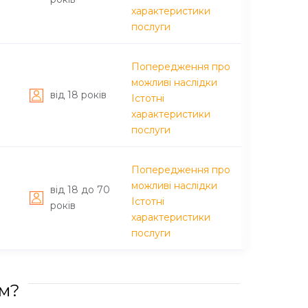
характеристики
послуги
Попередження про
можливі наслідки
вiд 18 рокiв
Істотні
характеристики
послуги
Попередження про
можливі наслідки
вiд 18 до 70
Істотні
рокiв
характеристики
послуги
им?