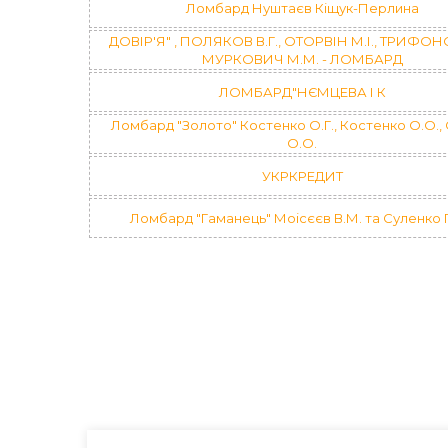
Ломбард Нуштаєв Кіщук-Перлина
ДОВІР'Я" , ПОЛЯКОВ В.Г., ОТОРВІН М.І., ТРИФОНО
МУРКОВИЧ М.М. - ЛОМБАРД
ЛОМБАРД"НЄМЦЕВА І К
Ломбард "Золото" Костенко О.Г., Костенко О.О.,
О.О.
УКРКРЕДИТ
Ломбард "Гаманець" Моісєєв В.М. та Суленко 