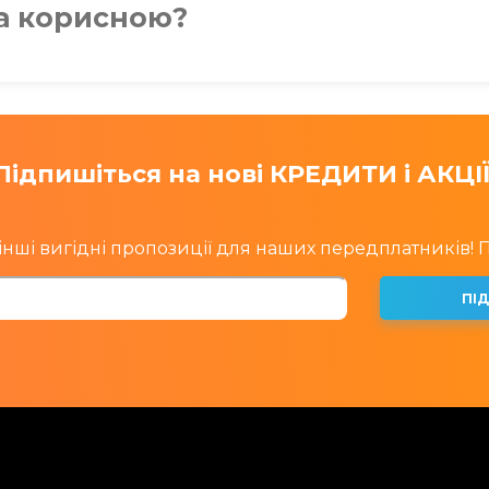
ка корисною?
Підпишіться на нові КРЕДИТИ і АКЦІЇ
інші вигідні пропозиції для наших передплатників!