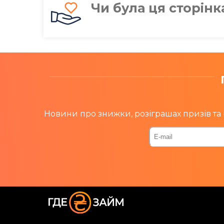
Чи була ця сторін
Новини про знижки, розіграшах призів та 