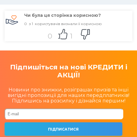
Чи була ця сторінка корисною?
0
з
1
користувачів визнали її корисною
0
1
Підпишіться на нові КРЕДИТИ і
АКЦІЇ!
Новини про знижки, розіграшах призів та інші
вигідні пропозиції для наших передплатників!
Підпишись на розсилку і дізнайся першим!