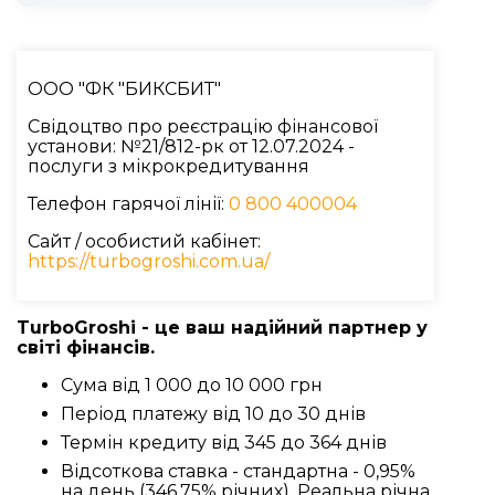
ООО "ФК "БИКСБИТ"
Свідоцтво про реєстрацію фінансової
установи: №21/812-рк от 12.07.2024 -
послуги з мікрокредитування
Телефон гарячої лінії:
0 800 400004
Сайт / особистий кабінет:
https://turbogroshi.com.ua/
TurboGroshi - це ваш надійний партнер у
світі фінансів.
Сума від 1 000 до 10 000 грн
Період платежу від 10 до 30 днів
Термін кредиту від 345 до 364 днів
Відсоткова ставка - стандартна - 0,95%
на день (346,75% річних). Реальна річна