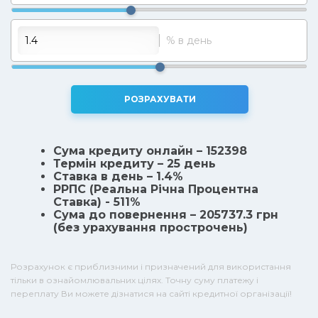
% в день
РОЗРАХУВАТИ
Сума кредиту онлайн – 152398
Термін кредиту – 25 день
Ставка в день – 1.4%
РРПС (Реальна Рiчна Процентна
Ставка) - 511%
Сума до повернення – 205737.3 грн
(без урахування прострочень)
Розрахунок є приблизними і призначений для використання
тільки в ознайомлювальних цілях. Точну суму платежу і
переплату Ви можете дізнатися на сайті кредитної організації!