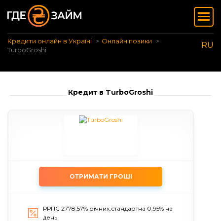
Кредити онлайн в Україні
Онлайн позики
RU
TurboGroshi
Кредит в TurboGroshi
ОТРИМАТИ ГРОШІ
РРПС 2778,57% річних,стандартна 0,95% на
день