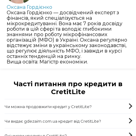
Оксана Гордієнко
Оксана Гордієнко — досвідчений експерт з
фінансів, який спеціалізується на
мікрокредитуванні. Вона має 7 років досвіду
роботи в цій сфері та володіє глибокими
знаннями про роботу мікрофінансових
організацій (МФО) в Україні. Оксана регулярно
відстежує зміни в українському законодавстві,
що регулює діяльність МФО, і завжди в курсі
останніх тенденцій на ринку.
Вища освіта: Магістр економіки.
Часті питання про кредити в
CretitLite
Чи можна продовжити кредит у CretitLite?
Чи видає gdezaim.com.ua кредит від CretitLite?
Які умови кредиту в CretitLite?