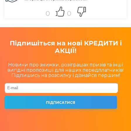
0
0
Підпишіться на нові КРЕДИТИ і
АКЦІЇ!
Новини про знижки, розіграшах призів та інші
вигідні пропозиції для наших передплатників!
Підпишись на розсилку і дізнайся першим!