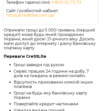
Телефон гарячої лінії:
0 800 30 73 73
Сайт / особистий кабінет:
https://creditlite.com.ua/
Отримати гроші до 5 000 гривень (перший
кредит) може будь-який громадянин
України, який досяг 21-річного віку. Досить
мати доступ до Інтернету і діючу банківську
платіжну карту.
Переваги CretitLite
Гроші завжди під рукою
Сервіс працює 24 години на добу, 7
днів на тиждень в режимі онлайн.
Відсутність прихованих комісій інших
платежів
Гроші на будь-яку банківську карту
України
Повертайте кредит частинами
Швидка видача грошей