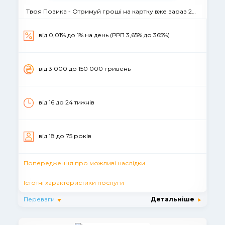
Твоя Позика - Отримуй гроші на картку вже зараз 24/7
від 0,01% до 1% на день (РРП 3,65% до 365%)
вiд 3 000 до 150 000 гривень
від 16 до 24 тижнів
вiд 18 до 75 рокiв
Попередження про можливі наслідки
Істотні характеристики послуги
Переваги
Детальніше