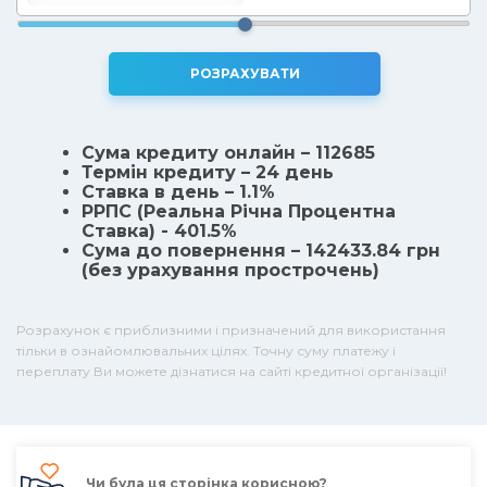
РОЗРАХУВАТИ
Сума кредиту онлайн – 112685
Термін кредиту – 24 день
Ставка в день – 1.1%
РРПС (Реальна Рiчна Процентна
Ставка) - 401.5%
Сума до повернення – 142433.84 грн
(без урахування прострочень)
Розрахунок є приблизними і призначений для використання
тільки в ознайомлювальних цілях. Точну суму платежу і
переплату Ви можете дізнатися на сайті кредитної організації!
Чи була ця сторінка корисною?